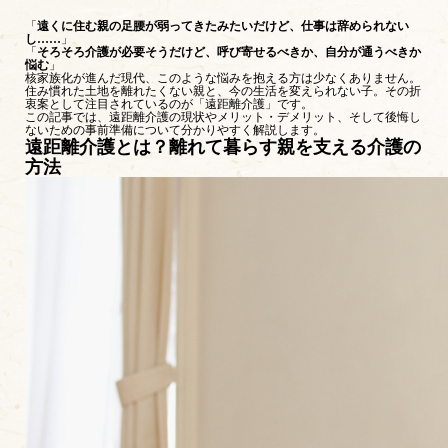
「
遠くに住む親の足腰が弱ってきたみたいだけど、仕事は辞められない
し……
」
「
そろそろ介護が必要そうだけど、呼び寄せるべきか、自分が通うべきか
悩む
」
核家族化が進んだ現代、このような悩みを抱える方は少なくありません。
住み慣れた土地を離れたくない親と、今の生活を変えられない子。その折
衷案として注目されているのが「遠距離介護」です。
この記事では、遠距離介護の現状やメリット・デメリット、そして後悔し
ないための事前準備について分かりやすく解説します。
遠距離介護とは？離れて暮らす親を支える介護の
方法