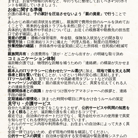
まずは、お金や情報の共有など、今のうちに整理しておくべき4つのポイ
ントを確認していきましょう。
お金に関する準備
介護の基本は、
子の家計を圧迫させないよう「親の資産」で行う
ことで
す。
あらかじめ親の経済状況を把握し、親族間で費用分担のルールを決めてお
くことで、将来的な金銭トラブルを未然に防ぐことができます。
具体的な適用条件や手続きについては、お近くの税務署や勤務先の担当窓
口で必ず確認しましょう。
資産の把握：
通帳の保管場所、年金額、保険加入状況などの聞き取り
管理方法：
口座凍結リスクに備えた「代理人指名」制度の活用検討
扶養控除の確認：
所得条件や送金実績に応じた所得税・住民税の軽減可
否
親族間共有：
介護費用を「誰が・どこから出すか」の明確な取り決め
コミュニケーション体制
遠距離介護では、物理的な距離を補うための「連絡網」の構築が欠かせま
せん。
親本人のITリテラシーに合わせたツール選び
に加え、
現地で親を支える関
係者と顔を繋いでおく
ことが、いざという時の安心感に直結します。
ITツールの導入：
見守りカメラや高齢者用タブレットなどの設置
キーパーソンの設定：
親の親友や近所の人など、異変を伝えてくれる人
との連絡先交換
医療関係者との面識：
かかりつけ医やケアマネジャーへの挨拶と、連絡
手段の確保
定期連絡の習慣化：
決まった時間や曜日に声をかけ合うルールの策定
見守り・介護サービス
自分たち家族だけで全てをこなそうとせず、
公的サービスや民間の知恵を
うまく頼る
ことが、遠距離介護を長く続けるコツです。
最近では、自治体のサポートだけでなく、電力会社やガスの使用量で異変
を知らせてくれる便利な仕組みも増えています。
これらのサービス内容や利用条件は、お住まいの自治体によって大きく異
なります。
全国一律ではないため、必ず現地の情報を確認してください。
公的サービスの調査：
自治体が提供する安否確認や緊急通報システムの