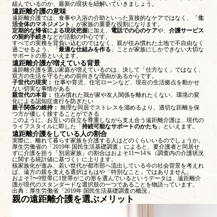
組んでいるのか、最新の現状を紐解いていきましょう。
遠距離介護の意味
遠距離介護では、食事や入浴の介助といった直接的なケアではなく、「
生
活全体のマネジメント
」が家族の重要な役割になります。
定期的な帰省による現状把握
に加え、
電話での心のケア
や、
介護サービス
の契約手続き
などが活動の中心です。
すべての実務を背負い込むのではなく、親が住み慣れた土地で不自由なく
過ごせるよう、「
最適な仕組みを作る
」ことが家族にしかできない大切な
サポートの形といえます。
遠距離介護が増えている背景
遠距離介護を選ぶ家庭が増えているのは、決して「仕方なく」ではなく、
双方の生活を守るための前向きな理由があるからです。
子世代の現実：
仕事や育児、住宅ローンなど、現在の生活拠点を動かせ
ない切実な事情がある
親世代の本音：
住み慣れた我が家や友人関係を離れたくない、環境の変
化による認知症進行を防ぎたい
親子関係の維持：
無理な同居でストレスを溜めるより、適切な距離を保
つ方が優しく接することができる
このように、お互いの自立を尊重しながら支え合う遠距離介護は、現代の
ライフスタイルに即した「
持続可能なサポートのかたち
」といえます。
遠距離介護をしている人の割合
実際に、離れて暮らす家族を介護する人はどのくらいいるのでしょうか。
厚生労働省の「2019年 国民生活基礎調査」によると、要介護者と同居せ
ずに介護を担う「別居家族」の割合はおよそ11〜14％（調査内の介護状況
に関する統計値に基づく）に上ります。
核家族化が進み、若い世代が都市部へ流出している今の社会背景を考えれ
ば、遠方の親を支える選択はもはや「特別なこと」ではありません。
およそ7〜9世帯に1世帯がこの形を選んでいるというデータは、遠距離介
護が現代のスタンダードな選択肢の一つであることを物語っています。
出典：
厚生労働省「2019年 国民生活基礎調査の概況」
親の遠距離介護を選ぶメリット