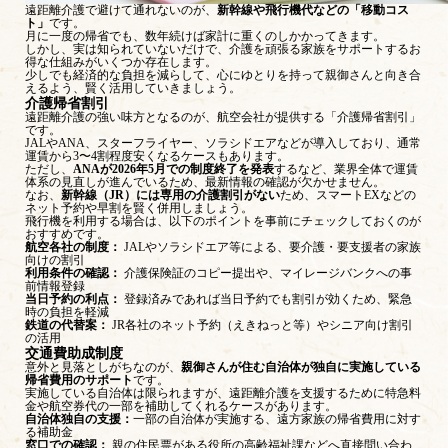
遠距離介護で避けて通れないのが、
新幹線や飛行機代などの「移動コス
ト」
です。
月に一度の帰省でも、数年続けば家計に重くのしかかってきます。
しかし、実は知られていないだけで、介護を頑張る家族をサポートするお
得な仕組みがいくつか存在します。
少しでも経済的な負担を減らして、心にゆとりを持って親御さんと向き合
えるよう、賢く活用していきましょう。
介護帰省割引
遠距離介護の強い味方となるのが、航空会社が提供する「介護帰省割引」
です。
JALやANA、スターフライヤー、ソラシドエアなどが導入しており、通常
運賃から3〜4割程度安くなるケースもあります。
ただし、
ANAが2026年5月での制度終了を発表
するなど、業界全体で運賃
体系の見直しが進んでいるため、最新情報の確認が欠かせません。
なお、
新幹線（JR）には専用の介護割引がない
ため、スマートEXなどの
ネット予約や早割を賢く併用しましょう。
飛行機を利用する場合は、以下のポイントを事前にチェックしておくのが
おすすめです。
航空各社の制度：
JALやソラシドエア等による、要介護・要支援者の家族
向けの割引
利用条件の確認：
介護保険証のコピー提出や、マイレージバンクへの事
前情報登録
当日予約の利点：
登録済みであれば当日予約でも割引が効くため、緊急
時の負担を軽減
鉄道の代替案：
JR各社のネット予約（えきねっと等）やシニア向け割引
の活用
交通費助成制度
意外と見落としがちなのが、
親御さんが住む自治体が独自に実施している
帰省費用のサポート
です。
実施している自治体は限られますが、遠距離介護を支援するために特急料
金や航空券代の一部を補助してくれるケースがあります。
自治体独自の支援：
一部の自治体が実施する、遠方家族の帰省費用に対す
る補助金
窓口での確認：
親の住民票がある役所の高齢福祉課などへ直接問い合わ