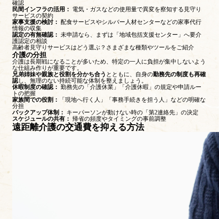
確認
民間インフラの活用：
電気・ガスなどの使用量で異変を察知する見守り
サービスの契約
家事支援の検討：
配食サービスやシルバー人材センターなどの家事代行
情報の収集
認定の有無確認：
未申請なら、まずは「地域包括支援センター」へ要介
護認定の相談
高齢者見守りサービスはどう選ぶ？さまざまな種類やツールをご紹介
介護の分担
介護は長期戦になることが多いため、特定の一人に負担が集中しないよう
な仕組み作りが重要です。
兄弟姉妹や親族と役割を分かち合う
とともに、自身の
勤務先の制度も再確
認
し、無理のない持続可能な体制を整えましょう。
休暇制度の確認：
勤務先の「介護休業」「介護休暇」の規定や申請ルー
トの把握
家族間での役割：
「現地へ行く人」「事務手続きを担う人」などの明確な
分担
バックアップ体制：
キーパーソンが動けない時の「第2連絡先」の決定
スケジュールの共有：
帰省の頻度やタイミングの事前調整
遠距離介護の交通費を抑える方法