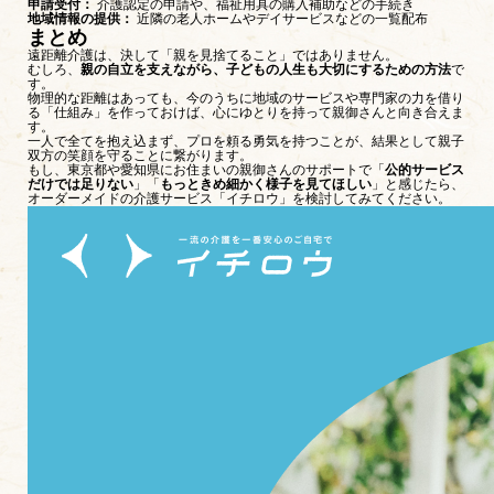
申請受付：
介護認定の申請や、福祉用具の購入補助などの手続き
地域情報の提供：
近隣の老人ホームやデイサービスなどの一覧配布
まとめ
遠距離介護は、決して「親を見捨てること」ではありません。
むしろ、
親の自立を支えながら、子どもの人生も大切にするための方法
で
す。
物理的な距離はあっても、今のうちに地域のサービスや専門家の力を借り
る「仕組み」を作っておけば、心にゆとりを持って親御さんと向き合えま
す。
一人で全てを抱え込まず、プロを頼る勇気を持つことが、結果として親子
双方の笑顔を守ることに繋がります。
もし、東京都や愛知県にお住まいの親御さんのサポートで「
公的サービス
だけでは足りない
」「
もっときめ細かく様子を見てほしい
」と感じたら、
オーダーメイドの介護サービス「
イチロウ
」を検討してみてください。