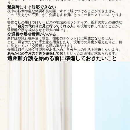
う。
緊急時にすぐ対応できない
夜中の転倒や急な体調不良の際、すぐに駆けつけることができません。
この「見えない不安」が、介護をする側にとって一番のストレスになりま
す。
警備会社の駆けつけサービスや地域のボランティア、近所の方との連携な
ど、「
自分の代わりに見に行ってくれる人
」を現地で作っておくことが、
遠距離介護を成功させる最大の鍵です。
交通費や帰省費用がかかる
新幹線や飛行機を使う場合、往復のチケット代は馬鹿になりません。
また、帰省のたびに手土産を用意したり、現地での外食が増えたりと、目
に見えにくい「交際費」も積み重なります。
介護は何年も続く可能性があるため、自分たちの生活を圧迫しないよう、
あらかじめ専用の予算を確保しておく
といった計画性が求められます。
遠距離介護を始める前に準備しておきたいこと