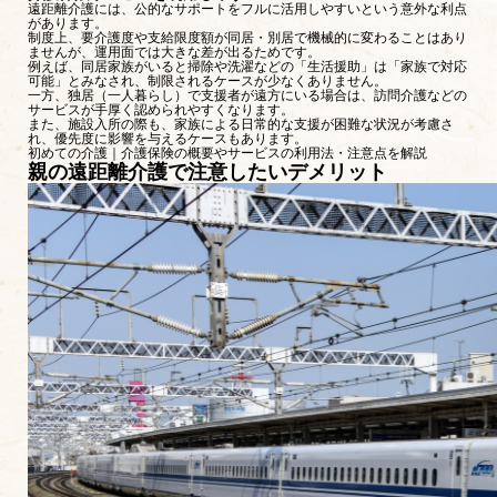
遠距離介護には、公的なサポートをフルに活用しやすいという意外な利点
があります。
制度上、要介護度や支給限度額が同居・別居で機械的に変わることはあり
ませんが、運用面では大きな差が出るためです。
例えば、同居家族がいると掃除や洗濯などの「生活援助」は「家族で対応
可能」とみなされ、制限されるケースが少なくありません。
一方、独居（一人暮らし）で支援者が遠方にいる場合は、訪問介護などの
サービスが手厚く認められやすくなります。
また、施設入所の際も、家族による日常的な支援が困難な状況が考慮さ
れ、優先度に影響を与えるケースもあります。
初めての介護｜介護保険の概要やサービスの利用法・注意点を解説
親の遠距離介護で注意したいデメリット