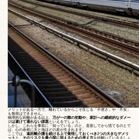
メリットがある一方で、離れているからこそ生じる「不便さ」や「不安」
も無視はできません。
物理的な距離がある以上、
万が一の際の初動や、家計への継続的なダメー
ジは避けて通れない課題
といえるでしょう。
しかし、これらを事前に「知っている」のと、直面してから慌てるのとで
は、心の余裕に天と地ほどの差が生まれます。
ここでは、
遠距離介護を続ける上で覚悟しておくべき2つの大きなデメリ
ット
と、
そのリスクを最小限に抑えるための考え方
を紐解いていきましょ