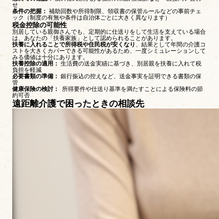
せ
条件の把握：
補助回数や所得制限、領収書の保管ルールなどの事前チェ
ック（制度の有無や条件は自治体ごとに大きく異なります）
税金控除の可能性
別居している親御さんでも、定期的に仕送りをして生活を支えている場合
は、あなたの「扶養家族」として認められることがあります。
扶養に入れることで所得税や住民税が安くなり
、結果として年間の介護コ
ストを大きくカバーできる可能性があるため、一度シミュレーションして
みる価値は十分にあります。
扶養控除の適用：
生活費の送金実績に基づき、別居親を扶養に入れて税
負担を軽減
必要書類の準備：
銀行振込の控えなど、送金事実を証明できる書類の保
管
健康保険の検討：
所得要件や仕送り基準を満たすことによる保険料の節
約可否
遠距離介護で困ったときの相談先