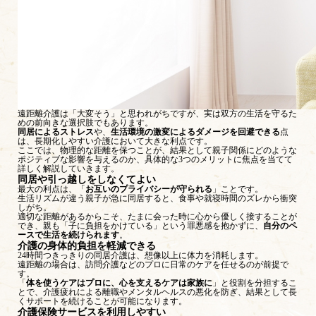
遠距離介護は「大変そう」と思われがちですが、実は双方の生活を守るた
めの前向きな選択肢でもあります。
同居によるストレス
や、
生活環境の激変によるダメージを回避できる
点
は、長期化しやすい介護において大きな利点です。
ここでは、物理的な距離を保つことが、結果として親子関係にどのような
ポジティブな影響を与えるのか、具体的な3つのメリットに焦点を当てて
詳しく解説していきます。
同居や引っ越しをしなくてよい
最大の利点は、「
お互いのプライバシーが守られる
」ことです。
生活リズムが違う親子が急に同居すると、食事や就寝時間のズレから衝突
しがち。
適切な距離があるからこそ、たまに会った時に心から優しく接することが
でき、親も「子に負担をかけている」という罪悪感を抱かずに、
自分のペ
ースで生活を続けられます
。
介護の身体的負担を軽減できる
24時間つきっきりの同居介護は、想像以上に体力を消耗します。
遠距離の場合は、訪問介護などのプロに日常のケアを任せるのが前提で
す。
「
体を使うケアはプロに、心を支えるケアは家族に
」と役割を分担するこ
とで、介護疲れによる離職やメンタルヘルスの悪化を防ぎ、結果として長
くサポートを続けることが可能になります。
介護保険サービスを利用しやすい