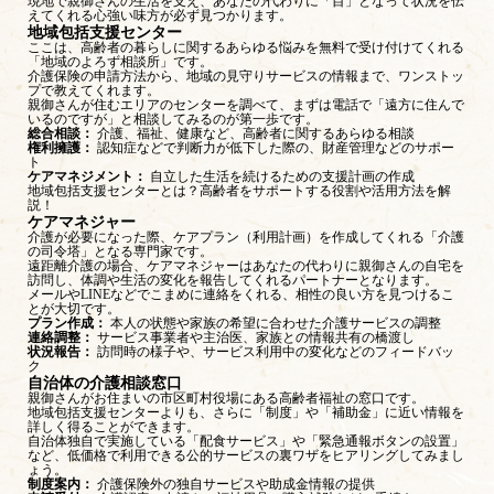
現地で親御さんの生活を支え、あなたの代わりに「目」となって状況を伝
えてくれる心強い味方が必ず見つかります。
地域包括支援センター
ここは、高齢者の暮らしに関するあらゆる悩みを無料で受け付けてくれる
「地域のよろず相談所」です。
介護保険の申請方法から、地域の見守りサービスの情報まで、ワンストッ
プで教えてくれます。
親御さんが住むエリアのセンターを調べて、まずは電話で「遠方に住んで
いるのですが」と相談してみるのが第一歩です。
総合相談：
介護、福祉、健康など、高齢者に関するあらゆる相談
権利擁護：
認知症などで判断力が低下した際の、財産管理などのサポー
ト
ケアマネジメント：
自立した生活を続けるための支援計画の作成
地域包括支援センターとは？高齢者をサポートする役割や活用方法を解
説！
ケアマネジャー
介護が必要になった際、ケアプラン（利用計画）を作成してくれる「介護
の司令塔」となる専門家です。
遠距離介護の場合、ケアマネジャーはあなたの代わりに親御さんの自宅を
訪問し、体調や生活の変化を報告してくれるパートナーとなります。
メールやLINEなどでこまめに連絡をくれる、相性の良い方を見つけるこ
とが大切です。
プラン作成：
本人の状態や家族の希望に合わせた介護サービスの調整
連絡調整：
サービス事業者や主治医、家族との情報共有の橋渡し
状況報告：
訪問時の様子や、サービス利用中の変化などのフィードバッ
ク
自治体の介護相談窓口
親御さんがお住まいの市区町村役場にある高齢者福祉の窓口です。
地域包括支援センターよりも、さらに「制度」や「補助金」に近い情報を
詳しく得ることができます。
自治体独自で実施している「配食サービス」や「緊急通報ボタンの設置」
など、低価格で利用できる公的サービスの裏ワザをヒアリングしてみまし
ょう。
制度案内：
介護保険外の独自サービスや助成金情報の提供