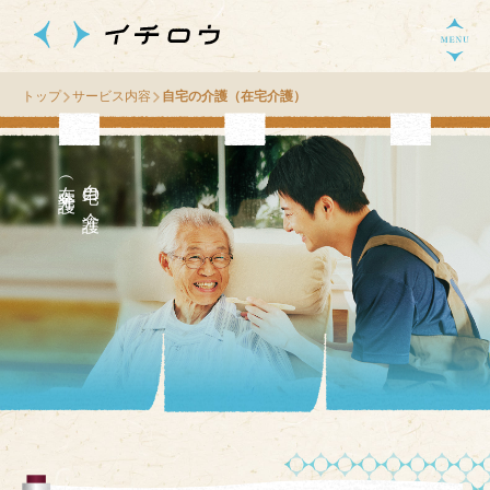
トップ
サービス内容
自宅の介護（在宅介護）
）
自
宅
の
介
護
（
在
宅
介
護