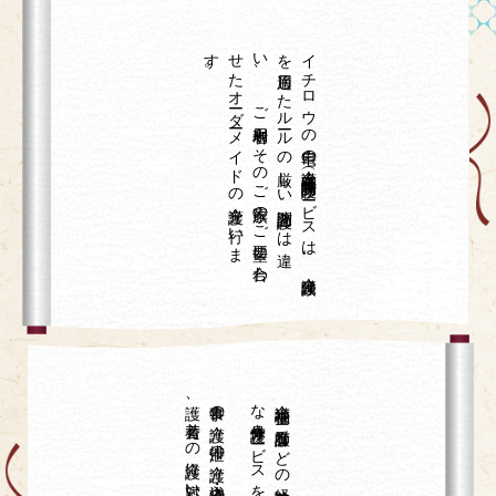
。
イ
チ
ロ
ウ
の
自宅の
介護（在宅介護・訪問介護）サ
ービ
ス
は
、
介護保険
を
適用し
た
ル
ール
の
厳し
い
訪問介護と
は
違
い
、
ご
利用者や
そ
の
ご
家族の
ご
要望に
合わ
せ
た
オ
ーダ
ーメ
イ
ド
の
介護を
行い
ま
す
。