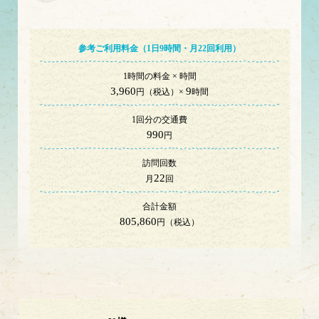
参考ご利用料金（1日
9
時間・
月
22
回利用）
1時間の料金 × 時間
3,960
9
円（税込）×
時間
1回分の交通費
990
円
訪問回数
22
月
回
合計金額
805,860
円（税込）