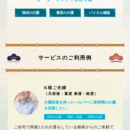
清拭の介護
整容の介護
バイタル確認
サービスのご利用例
K様ご夫婦
（
旦那様：重度 奥様：軽度
）
介護技術を持ったヘルパーに長時間の介護
を依頼したい。
自宅の介護
掃除・洗濯
排泄の介護
ご自宅で両親2人の介護をしている娘様からのご依頼で