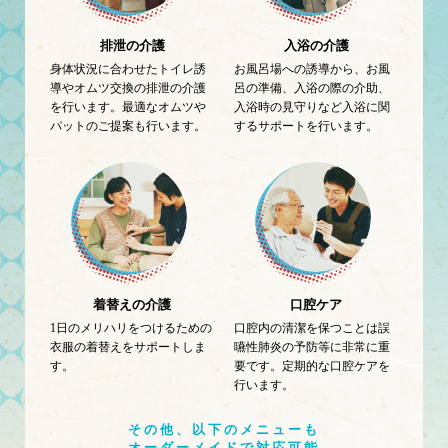
排泄の介護
入浴の介護
身体状況に合わせたトイレ誘
お風呂場への誘導から、お風
導やオムツ交換の排泄の介護
呂の準備、入浴の際の介助、
を行います。最適なオムツや
入浴時の見守りなど入浴に関
パットのご提案も行います。
するサポートを行います。
着替えの介護
口腔ケア
1日のメリハリをつけるための
口腔内の清潔を保つことは誤
衣服の着替えをサポートしま
嚥性肺炎の予防等に非常に重
す。
要です。定期的な口腔ケアを
行います。
その他、以下のメニューも
オーダーメイドで対応可能