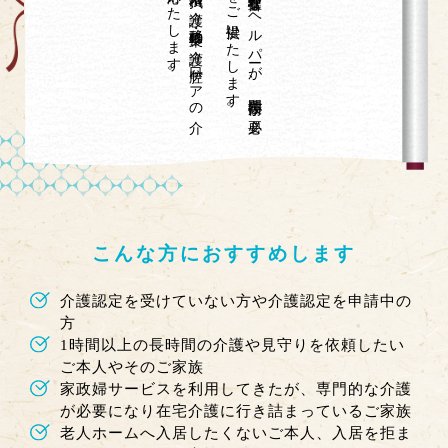
食事の
介護、
排泄の
介護、
入浴・清拭の
介護、
移動・移乗の
介護、
口腔ケ
ア
の
介
護、
着替え
の
介護に
対応い
た
し
ま
す
。
介護福祉士や
看護師な
ど
の
経験豊富な
ヘ
ル
パ
ーが
、
専門技術が
必要
な
身体介護サ
ービ
ス
を
ご
提供い
た
し
ま
す
こんな方におすすめします
介護認定を受けていない方や介護認定を申請中の
方
1時間以上の長時間の介護や見守りを依頼したい
ご本人やそのご家族
家政婦サービスを利用してきたが、専門的な介護
が必要になり在宅介護に行き詰まっているご家族
老人ホームへ入居したくないご本人、入居を拒ま