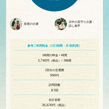
日中の見守り介護・
排泄の介護
話し相手
参考ご利用料金（1日
3
時間・
月
3
回利用）
1時間の料金 × 時間
3,740
3
円（税込）×
時間
1回分の交通費
990
円
訪問回数
3
月
回
合計金額
36,630
円（税込）