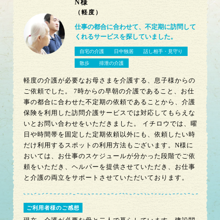
N様
（
軽度
）
仕事の都合に合わせて、不定期に訪問して
くれるサービスを探していました。
自宅の介護
日中独居
話し相手・見守り
散歩
排泄の介護
軽度の介護が必要なお母さまを介護する、息子様からの
ご依頼でした。 7時からの早朝の介護であること、お仕
事の都合に合わせた不定期の依頼であることから、介護
保険を利用した訪問介護サービスでは対応してもらえな
いとお問い合わせをいただきました。 イチロウでは、曜
日や時間帯を固定した定期依頼以外にも、依頼したい時
だけ利用するスポットの利用方法もございます。N様に
おいては、お仕事のスケジュールが分かった段階でご依
頼をいただき、ヘルパーを提供させていただき、お仕事
と介護の両立をサポートさせていただいております。
ご利用者様のご感想