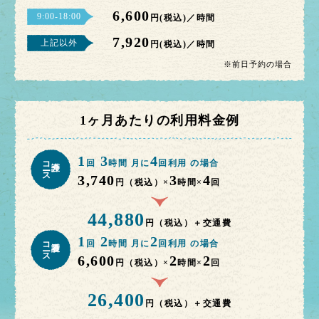
6,600
9:00-18:00
円(税込)／時間
7,920
上記以外
円(税込)／時間
※前日予約の場合
1ヶ月あたりの利用料金例
1
3
4
コース
回
時間 月に
回利用 の場合
3,740
3
4
円（税込）×
時間×
回
44,880
円（税込）＋交通費
1
2
2
コース
回
時間 月に
回利用 の場合
6,600
2
2
円（税込）×
時間×
回
26,400
円（税込）＋交通費