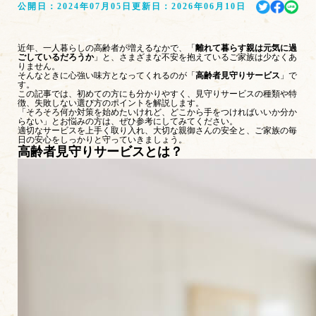
公開日：
2024年07月05日
更新日：
2026年06月10日
近年、一人暮らしの高齢者が増えるなかで、「
離れて暮らす親は元気に過
ごしているだろうか
」と、さまざまな不安を抱えているご家族は少なくあ
りません。
そんなときに心強い味方となってくれるのが「
高齢者見守りサービス
」で
す。
この記事では、初めての方にも分かりやすく、見守りサービスの種類や特
徴、失敗しない選び方のポイントを解説します。
「そろそろ何か対策を始めたいけれど、どこから手をつければいいか分か
らない」とお悩みの方は、ぜひ参考にしてみてください。
適切なサービスを上手く取り入れ、大切な親御さんの安全と、ご家族の毎
日の安心をしっかりと守っていきましょう。
高齢者見守りサービスとは？