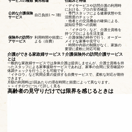
サービスの種類
費用相場
仕組みと特徴
・デイサービスや訪問介護の利用時
における、プロの安否確認
公的な介護保険
・専門スタッフによる健康状態や生
自己負担1 〜 3割
サービス
活態度のチェック
・他者との交流機会の確保による、
認知症予防への貢献
・「イチロウ」など、介護士資格を
持つプロによる生活支援
保険外の訪問ケ
利用時間や頻度に
・介護保険の枠外で行う、オーダー
アサービス
よる（自費）
メイドな家事や見守り
・時間や内容の制限がなく、家族の
要望に柔軟に対応可能
介護ができる家政婦サービス？介護保険外の訪問介護サービス
とは
一般的な家政婦サービスでは身体介護は提供しませんが、介護士資格を持
ったスタッフによる家事援助サービスであれば、家事の合間に安否確認や
体調チェックを行うことも可能です。
「
イチロウ
」など民間企業の提供する自費サービスで、柔軟な対応が期待
できます。
月額の利用料は1回あたりの滞在時間と頻度によって異なります。
＞＞イチロウについて詳しく見る
高齢者の見守りだけでは限界を感じるときは