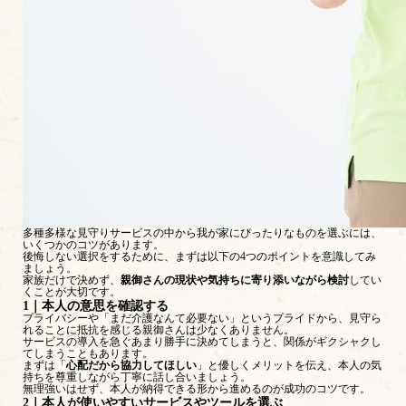
多種多様な見守りサービスの中から我が家にぴったりなものを選ぶには、
いくつかのコツがあります。
後悔しない選択をするために、まずは以下の4つのポイントを意識してみ
ましょう。
家族だけで決めず、
親御さんの現状や気持ちに寄り添いながら検討
してい
くことが大切です。
1｜本人の意思を確認する
プライバシーや「まだ介護なんて必要ない」というプライドから、見守ら
れることに抵抗を感じる親御さんは少なくありません。
サービスの導入を急ぐあまり勝手に決めてしまうと、関係がギクシャクし
てしまうこともあります。
まずは「
心配だから協力してほしい
」と優しくメリットを伝え、本人の気
持ちを尊重しながら丁寧に話し合いましょう。
無理強いはせず、本人が納得できる形から進めるのが成功のコツです。
2｜本人が使いやすいサービスやツールを選ぶ