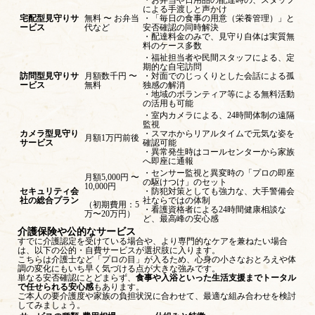
による手渡しと声かけ
宅配型見守りサ
無料 〜 お弁当
・「毎日の食事の用意（栄養管理）」と
ービス
代など
安否確認の同時解決
・配達料金のみで、見守り自体は実質無
料のケース多数
・福祉担当者や民間スタッフによる、定
期的な自宅訪問
訪問型見守りサ
月額数千円 〜
・対面でのじっくりとした会話による孤
ービス
無料
独感の解消
・地域のボランティア等による無料活動
の活用も可能
・室内カメラによる、24時間体制の遠隔
監視
カメラ型見守り
・スマホからリアルタイムで元気な姿を
月額1万円前後
サービス
確認可能
・異常発生時はコールセンターから家族
へ即座に通報
・センサー監視と異変時の「プロの即座
月額5,000円 〜
の駆けつけ」のセット
10,000円
セキュリティ会
・防犯対策としても強力な、大手警備会
社の総合プラン
社ならではの体制
（初期費用：5
・看護資格者による24時間健康相談な
万〜20万円）
ど、最高峰の安心感
介護保険や公的なサービス
すでに介護認定を受けている場合や、より専門的なケアを兼ねたい場合
は、以下の公的・自費サービスが選択肢に入ります。
こちらは介護士など「プロの目」が入るため、心身の小さなおとろえや体
調の変化にもいち早く気づける点が大きな強みです。
単なる安否確認にとどまらず、
食事や入浴といった生活支援までトータル
で任せられる安心感
もあります。
ご本人の要介護度や家族の負担状況に合わせて、最適な組み合わせを検討
してみましょう。