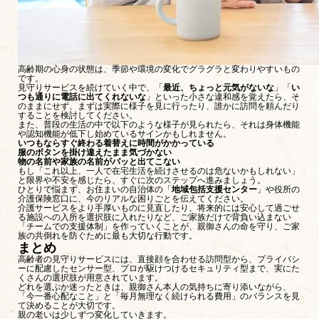
高齢期の心身の状態は、季節や環境の変化でグラグラと変わりやすいもの
です。
見守りサービスを続けていく中で、「
最近、ちょっと元気がないな
」「
い
つも通りに電話に出てくれないな
」といった小さな違和感を覚えたら、そ
のままにせず、まずは実際に様子を見に行ったり、誰かに訪問を頼んだり
することを検討してください。
また、普段の生活の中で以下のような様子が見られたら、それは身体機能
や認知機能が低下し始めているサインかもしれません。
いつもならすぐ終わる着替えに時間がかかっている
服のボタンを掛け違えたまま気づかない
物の名前や家族の名前がパッと出てこない
もし「これ以上、一人で在宅生活を続けさせるのは危ないかもしれない」
と限界や不安を感じたら、すぐに次のステップへ進みましょう。
ひとりで悩まず、お住まいの自治体の「
地域包括支援センター
」や役所の
介護保険窓口に、今のリアルな困りごとを伝えてください。
介護サービスをより手厚いものに見直したり、将来的には安心して過ごせ
る施設への入所を選択肢に入れたりなど、ご家族だけで背負い込まない
「チームでの支援体制」を作っていくことが、親御さんの命を守り、ご家
族の共倒れを防ぐために最も大切な行動です。
まとめ
高齢者の見守りサービスには、直接顔を合わせる訪問型から、プライバシ
ーに配慮したセンサー型、プロが駆けつけるセキュリティ型まで、実にた
くさんの選択肢が用意されています。
どれを選ぶか迷ったときは、親御さん本人の気持ちに寄り添いながら、
「今一番心配なこと」と「毎月無理なく続けられる費用」のバランスを見
て決めることが大切です。
親の老いは少しずつ変化していきます。