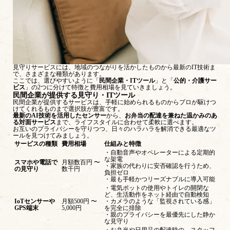
見守りサービスには、地域のつながりを活かしたものから最新のIT技術ま
で、さまざまな種類があります。
ここでは、選びやすいように「
民間企業・ITツール
」と「
公的・介護サー
ビス
」の2つに分けて特徴と費用相場を見ていきましょう。
民間企業が提供する見守り・ITツール
民間企業が提供するサービスは、手軽に始められるものからプロが駆けつ
けてくれるものまで選択肢が豊富です。
最新のAI技術を活用したセンサー
から、
お弁当の配達を兼ねた温かみのあ
る対面サービス
まで、ライフスタイルに合わせて柔軟に選べます。
お互いのプライバシーを守りつつ、日々のハラハラを解消できる最適なツ
ールを見つけてみましょう。
サービスの種類
費用相場
仕組みと特徴
・自動音声やオペレーターによる定期的
な架電
スマホや電話で
月額数百円 〜
・家族の代わりに安否確認を行うため、
の見守り
数千円
負担ゼロ
・最も手軽かつリーズナブルに導入可能
・電気ポットの使用やトイレの開閉な
ど、生活動作をネット経由で自動検知
IoTセンサーや
月額500円 〜
・カメラのような「監視されている感」
GPS端末
5,000円
を完全に排除
・親のプライバシーを最優先にした静か
な見守り
・お弁当や日用品の配達時の、スタッフ