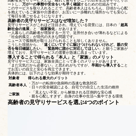
高齢者見守りサービスとは、離れて暮らすシニアの日常生活をそっとサポ
ートし、
万が一の事態や安全をいち早く確認
するための仕組みです。
このサービスを取り入れることで、高齢者本人はもちろん、日頃から心配
を抱えているご家族や介護者が、お互いに一歩離れた場所からでも安心し
て毎日を過ごせるようになります。
高齢者の見守りサービスはなぜ増加した？
見守りサービスがこれほど注目され、増えている背景には、日本の「
超高
齢社会の進展
」と「
核家族化
」があります。
一人暮らしの高齢者が増加する一方で、近所付き合いが薄れるなどによる
「社会的孤立」が現代の大きな問題です。
ニュースで孤独死が取り上げられることも珍しくありません。
こうした現状から、「
遠くにいてすぐに駆けつけられないけれど、親の安
否を毎日確認したい
」「
緊急時に誰かに対応してほしい
」と願うご家族が
増えており、見守りサービスの需要が急速に高まっています。
導入することで得られる「本人」と「家族」のメリット
見守りサービスには、家族全員にとって多くのメリットがあります。
「まだ元気だから必要ない」と思われがちですが、
早期から導入する
こと
でお互いの自立と安心を両立できます。
具体的には、以下のような効果が期待できます。
対象者
得られる最大のメリット
・万が一の転倒や急病時の迅速な救急対応
高齢者本人
・日々の安全確認による、自宅での自立した生活の維持
・「見えない不安」から解放される圧倒的な安心感
ご家族
・親を心配しすぎず、自身の仕事や生活へ集中できる環境
高齢者の見守りサービスを選ぶ4つのポイント