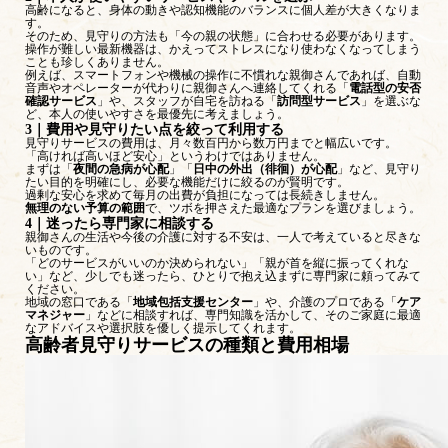
高齢になると、身体の動きや認知機能のバランスに個人差が大きくなりま
す。
そのため、見守りの方法も「今の親の状態」に合わせる必要があります。
操作が難しい最新機器は、かえってストレスになり使わなくなってしまう
ことも珍しくありません。
例えば、スマートフォンや機械の操作に不慣れな親御さんであれば、自動
音声やオペレーターが代わりに親御さんへ連絡してくれる「
電話型の安否
確認サービス
」や、スタッフが自宅を訪ねる「
訪問型サービス
」を選ぶな
ど、本人の使いやすさを最優先に考えましょう。
3｜費用や見守りたい点を絞って利用する
見守りサービスの費用は、月々数百円から数万円までと幅広いです。
「高ければ高いほど安心」というわけではありません。
まずは「
夜間の急病が心配
」「
日中の外出（徘徊）が心配
」など、見守り
たい目的を明確にし、必要な機能だけに絞るのが賢明です。
過剰な安心を求めて毎月の出費が負担になっては長続きしません。
無理のない予算の範囲
で、ツボを押さえた最適なプランを選びましょう。
4｜迷ったら専門家に相談する
親御さんの生活や今後の介護に対する不安は、一人で考えていると尽きな
いものです。
「どのサービスがいいのか決められない」「親が首を縦に振ってくれな
い」など、少しでも迷ったら、ひとりで抱え込まずに専門家に頼ってみて
ください。
地域の窓口である「
地域包括支援センター
」や、介護のプロである「
ケア
マネジャー
」などに相談すれば、専門知識を活かして、そのご家庭に最適
なアドバイスや選択肢を優しく提示してくれます。
高齢者見守りサービスの種類と費用相場