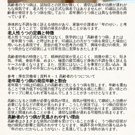
高齢者のうつ病は、認知症との区別が難しく、適切な診断や治療が遅れが
ちな病気です。老人性うつは正式な病名ではありませんが、65歳以上の高
齢者が発症するうつ病を指しており、若年層のうつ病とは異なる特徴を持
っています。
身体的な不調を強く訴える傾向があり、家族や介護者が「年のせい」と考
えてしまうことで、症状の発見が遅れることがあります。
老人性うつの定義と特徴
老人性うつは正式な病名ではなく、医学的には「高齢者うつ病」または
「老年期うつ病」と呼ばれます。65歳以上の方がうつ病を発症した場合に
用いられる表現です。意欲の低下や思考力の低下、興味や喜びの喪失、抑
うつ気分などの症状により日常生活に支障をきたします。
高齢者特有の特徴として、精神的症状が見えにくく、頭痛や肩こり、吐き
気、不眠、食欲不振、めまい、極度の疲労感など身体の不調を強く訴える
ケースが多くなります。また、現実にはないことを事実だと思い込み、落
ち着かない様子や不安にかられ緊張した状態が見られることもあります。
参考：
厚生労働省｜資料８－１ 高齢者のうつについて
老年期うつ病の発症年齢と割合
老年期うつ病は65歳以上の高齢者に生じるうつ病を指します。年齢を重ね
ることで体力低下や記憶力低下などの身体変化を感じた際に、若い頃との
ギャップに耐えられず落ち込んでしまうことがきっかけとなります。
高齢になると治療が必要な病気が増え、病気が慢性化して継続した治療が
必要になるなどの変化が見られます。こうした状況では、うつ病の症状が
あっても気づかれにくく軽視されやすいという特徴があります。認知症の
症状と間違われることが多く、適切な診断が遅れる可能性が高まります。
高齢者のうつ病が見逃されやすい理由
高齢者はさまざまな病気の治療を受けていることが多く、うつ病の症状が
他の病気の影響と混同されやすくなります。体調不良や気分の落ち込みを
「年のせいだからしょうがない」と見逃してしまう傾向があります。