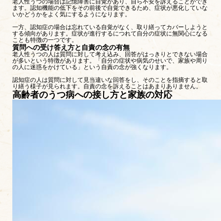
老人性うつの場合は記憶障害に自覚があり、自ら不安を訴えることができ
ます。認知機能の低下をその前後で自覚できるため、症状が悪化していな
いかどうかをよく気にするようになります。
一方、認知症の場合は忘れている自覚がなく、取り繕ってカバーしようと
する傾向があります。症状が進行するにつれて自分の症状に無関心になる
ことも特徴の一つです。
質問への受け答え方と自責の念の有無
老人性うつの人は質問に対して考え込み、回答がはっきりとできない場合
が多いという特徴があります。「自分の症状や病気のせいで、家族や周り
の人に迷惑をかけている」という自責の念が強くなります。
認知症の人は質問に対して見当違いな回答をし、そのことを指摘すると取
り繕う様子が見られます。自責の念を訴えることはあまりありません。
高齢者のうつ病への接し方と家族の対応