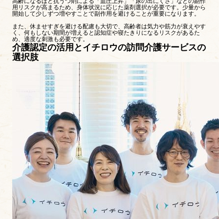
高齢になるほど抗うつ剤による「血圧上昇」「尿の出にくさ」などの副作
用リスクが高まるため、身体状況に応じた薬剤選択が必要です。少量から
開始して少しずつ増やすことで副作用を避けることが重要になります。
また、休ませすぎを避ける配慮も大切で、高齢者は気力や筋力が衰えやす
く、何もしない期間が増えると認知症や寝たきりになるリスクがあるた
め、適度な刺激も必要です。
介護認定の活用とイチロウの訪問介護サービスの
選択肢