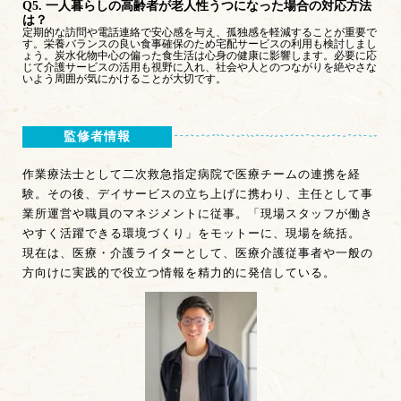
Q5. 一人暮らしの高齢者が老人性うつになった場合の対応方法
は？
定期的な訪問や電話連絡で安心感を与え、孤独感を軽減することが重要で
す。栄養バランスの良い食事確保のため宅配サービスの利用も検討しまし
ょう。炭水化物中心の偏った食生活は心身の健康に影響します。必要に応
じて介護サービスの活用も視野に入れ、社会や人とのつながりを絶やさな
いよう周囲が気にかけることが大切です。
監修者情報
作業療法士として二次救急指定病院で医療チームの連携を経
験。その後、デイサービスの立ち上げに携わり、主任として事
業所運営や職員のマネジメントに従事。「現場スタッフが働き
やすく活躍できる環境づくり」をモットーに、現場を統括。
現在は、医療・介護ライターとして、医療介護従事者や一般の
方向けに実践的で役立つ情報を精力的に発信している。