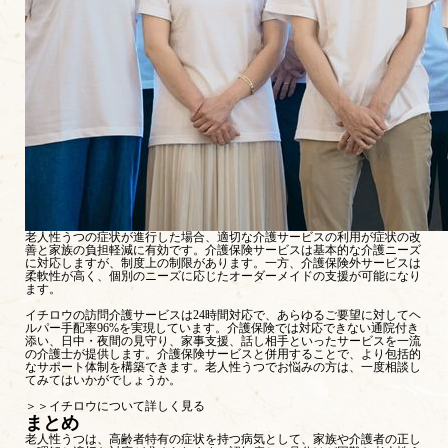
老人性うつの症状が進行した場合、適切な介護サービスの利用が症状の改
善と家族の負担軽減に有効です。介護保険サービスは基本的な介護ニーズ
に対応しますが、制度上の制限があります。一方、介護保険外サービスは
柔軟性が高く、個別のニーズに応じたオーダーメイドの支援が可能になり
ます。
イチロウ
の訪問介護サービスは24時間対応で、あらゆるご要望に対してヘ
ルパー手配率96%を実現しています。介護保険では対応できない通院付き
添い、日中・夜間の見守り、家事支援、話し相手といったサービスを一流
の介護士が提供します。介護保険サービスと併用することで、より包括的
なサポート体制を構築できます。老人性うつでお悩みの方は、一度相談し
てみてはいかがでしょうか。
＞＞イチロウについて詳しく見る
まとめ
老人性うつは、高齢者特有の症状を持つ病気として、家族や介護者の正し