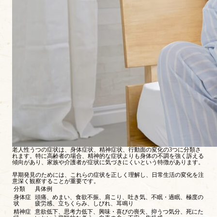
老人性うつの症状は、身体症状、精神症状、行動面の変化の3つに分類さ
れます。特に高齢者の場合、精神的な症状よりも身体の不調を強く訴える
傾向があり、家族や介護者が症状に気づきにくいという特徴があります。
早期発見のためには、これらの症状を正しく理解し、日常生活の変化を注
意深く観察することが重要です。
分類
具体例
身体症
頭痛、めまい、食欲不振、肩こり、吐き気、不眠・過眠、極度の
状
疲労感、立ちくらみ、しびれ、耳鳴り
精神症
意欲低下、思考力低下、興味・喜びの喪失、抑うつ気分、死にた