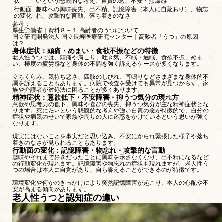
状
いという悲観的な考え、自責の念、不安・焦燥感
行動面
趣味への興味喪失、出不精、記憶障害（本人に自覚あり）、物忘
の変化
れ、攻撃的な言動、落ち着きのなさ
参考：
厚生労働省｜資料８－１ 高齢者のうつについて
国立研究開発法人 国立長寿医療研究センター｜高齢者「うつ」の原因
は？
身体症状：頭痛・めまい・食欲不振などの特徴
老人性うつでは、頭痛や肩こり、吐き気、不眠・過眠、食欲不振、めま
い、極度の疲労感など身体の不調を強く訴えるケースが多くなります。
立ちくらみ、気持ち悪さ、四肢のしびれ、耳鳴りなどさまざまな身体的不
調を訴えることもあります。病院で検査を受けても異常が見つからず、家
族や介護者が対処法に困ることが多くあります。
精神症状：意欲低下・不安障害・抑うつ気分の現れ方
意欲や思考力の低下、興味や喜びの喪失、抑うつ気分が主な精神症状とな
ります。死にたいという悲観的な考えや強い自責の念が特徴的で、自分の
症状や病気のせいで家族や周りの人に迷惑をかけているという思いが強く
なります。
現実にはないことを事実だと思い込み、不安にかられ緊張した様子や落ち
着きのなさが見られることもあります。
行動面の変化：記憶障害・物忘れ・攻撃的な言動
趣味やそれまで好きだったことに興味を示さなくなり、出不精になるなど
の行動変化が現れます。記憶障害や物忘れの症状も現れますが、老人性う
つの場合は本人に自覚があり、自ら訴えることができるのが特徴です。
環境変化や何かのきっかけにより突然記憶障害が起こり、本人の心配や不
安が高まる傾向があります。
老人性うつと認知症の違い