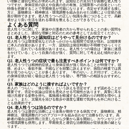
い理解と適切な対応が求められます。認知症との見分けが困難な老人性う
つですが、身体症状の訴えや自責の念の有無、記憶障害への自覚といった
特徴を把握することで早期発見が可能になります。否定せず共感する接し
方と、薬物療法・精神療法・環境調整を組み合わせた治療により症状の改
善が期待できます。老人性うつへの正しい知識を身につけることで、高齢
者がより良い生活を送れる環境を整えることができるでしょう。
よくある質問
老人性うつに関して、家族や介護者の方から寄せられることの多い質問を
まとめました。適切な理解と対応のための参考としてお役立てください。
Q1. 老人性うつと認知症はどうやって見分けるのですか？
老人性うつは環境変化などのきっかけから短期間で症状が現れ、記憶障害
に本人の自覚があります。一方、認知症は発症時期が不明瞭でゆっくりと
進行し、忘れている自覚がありません。老人性うつの場合は「家族に迷惑
をかけている」という自責の念が強く、質問に対して考え込む傾向があり
ます。
Q2. 老人性うつの症状で最も注意すべきポイントは何ですか？
老人性うつでは精神的症状より身体症状が強く現れることが特徴です。頭
痛、めまい、食欲不振、不眠などを頻繁に訴えますが、病院の検査では異
常が見つからないことが多くあります。「年のせい」と片付けず、これら
の身体症状が続く場合は老人性うつを疑い、専門医への相談をおすすめし
ます。
Q3. 家族はどのように接すればよいですか？
本人の「つらい」「体が痛い」という訴えを否定せず、まず認めることが
重要です。否定や反論は症状を悪化させる可能性があります。真摯に耳を
傾け共感する姿勢を持ち、孤独感を軽減するため関わりの時間を増やしま
しょう。また、太陽光を浴びる散歩や適度な運動で気持ちを外に向けるこ
とも効果的です。
Q4. 老人性うつは治るのですか？
老人性うつは適切な治療により改善が期待できる病気です。薬物療法、精
神療法、環境調整の3つのアプローチを組み合わせて治療を行います。高
齢者の場合は副作用に注意しながら少量から薬を開始し、カウンセリング
や環境調整も併用します。早期発見と適切な治療開始が症状改善の鍵とな
ります。