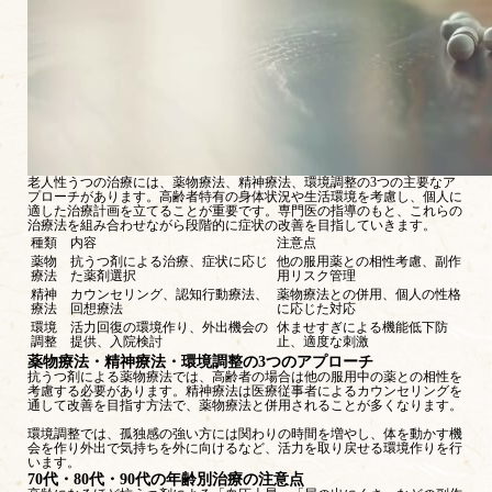
老人性うつの治療には、薬物療法、精神療法、環境調整の3つの主要なア
プローチがあります。高齢者特有の身体状況や生活環境を考慮し、個人に
適した治療計画を立てることが重要です。専門医の指導のもと、これらの
治療法を組み合わせながら段階的に症状の改善を目指していきます。
種類
内容
注意点
薬物
抗うつ剤による治療、症状に応じ
他の服用薬との相性考慮、副作
療法
た薬剤選択
用リスク管理
精神
カウンセリング、認知行動療法、
薬物療法との併用、個人の性格
療法
回想療法
に応じた対応
環境
活力回復の環境作り、外出機会の
休ませすぎによる機能低下防
調整
提供、入院検討
止、適度な刺激
薬物療法・精神療法・環境調整の3つのアプローチ
抗うつ剤による薬物療法では、高齢者の場合は他の服用中の薬との相性を
考慮する必要があります。精神療法は医療従事者によるカウンセリングを
通して改善を目指す方法で、薬物療法と併用されることが多くなります。
環境調整では、孤独感の強い方には関わりの時間を増やし、体を動かす機
会を作り外出で気持ちを外に向けるなど、活力を取り戻せる環境作りを行
います。
70代・80代・90代の年齢別治療の注意点