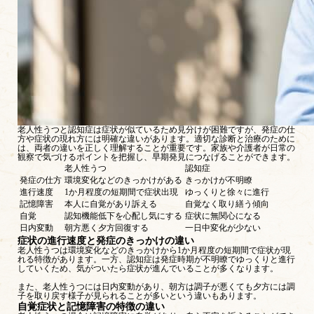
老人性うつと認知症は症状が似ているため見分けが困難ですが、発症の仕
方や症状の現れ方には明確な違いがあります。適切な診断と治療のために
は、両者の違いを正しく理解することが重要です。家族や介護者が日常の
観察で気づけるポイントを把握し、早期発見につなげることができます。
老人性うつ
認知症
発症の仕方
環境変化などのきっかけがある
きっかけが不明瞭
進行速度
1か月程度の短期間で症状出現
ゆっくりと徐々に進行
記憶障害
本人に自覚があり訴える
自覚なく取り繕う傾向
自覚
認知機能低下を心配し気にする
症状に無関心になる
日内変動
朝方悪く夕方回復する
一日中変化が少ない
症状の進行速度と発症のきっかけの違い
老人性うつは環境変化などのきっかけから1か月程度の短期間で症状が現
れる特徴があります。一方、認知症は発症時期が不明瞭でゆっくりと進行
していくため、気がついたら症状が進んでいることが多くなります。
また、老人性うつには日内変動があり、朝方は調子が悪くても夕方には調
子を取り戻す様子が見られることが多いという違いもあります。
自覚症状と記憶障害の特徴の違い