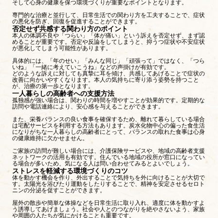
そして心身の健康を保つ環境づくりが重要なポイントとなります。
専門的な治療と並行して、日常生活での関わり方を工夫することで、症状
の悪化を防ぎ、回復を促進することができます。
否定せず共感する関わり方のポイント
本人の体調不良や「つらい」「体が痛い」という訴えを否定せず、まず認
めることが重要です。否定や反論をしてしまうと、抑うつ症状や不安症状
が悪化してしまう可能性があります。
具体的には、「年のせい」「みんな同じ」「頑張って」ではなく、「つら
いね」「一緒に考えていこうね」などの声掛けが有効です。
どのような訴えに対しても真摯に耳を傾け、共感してあげることで症状の
改善に向かいやすくなります。本人の気持ちに寄り添う姿勢を持つこと
が、治療の第一歩となります。
一人暮らしの高齢者への支援方法
孤独感が強い場合は、関わりの時間を増やすことが効果的です。定期的な
訪問や電話連絡により、安心感を与えることができます。
また、栄養バランスの良い食事を確保するため、離れて暮らしている場合
は宅配サービスを利用する方法もあります。炭水化物中心の偏った食生活
になりがちな一人暮らしの高齢者にとって、バランスの取れた食事は心身
の健康維持に欠かせません。
ご家族の訪問が難しい場合には、介護保険サービスや、地域の高齢者支援
ネットワークの活用も有効です。住んでいる地域の役所が窓口になってい
る場合が多いため、気になる人は問い合わせてみるとよいでしょう。
ストレスを軽減する環境づくりのコツ
体を動かす機会を作り、外出することで気持ちを外に向けることが大切で
す。太陽光を浴びたり運動をしたりすることで、精神を安定させるセロト
ニンの分泌を促すことができます。
屋外の散歩や簡単な体操などを日常生活に取り入れ、適度に体を動かすよ
う誘導してあげましょう。社会や人とのつながりを絶やさないよう、家族
や周囲の人たちが気にかけることも重要です。