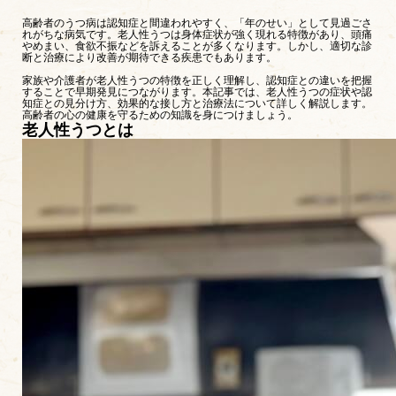
高齢者のうつ病は認知症と間違われやすく、「年のせい」として見過ごさ
れがちな病気です。老人性うつは身体症状が強く現れる特徴があり、頭痛
やめまい、食欲不振などを訴えることが多くなります。しかし、適切な診
断と治療により改善が期待できる疾患でもあります。
家族や介護者が老人性うつの特徴を正しく理解し、認知症との違いを把握
することで早期発見につながります。本記事では、老人性うつの症状や認
知症との見分け方、効果的な接し方と治療法について詳しく解説します。
高齢者の心の健康を守るための知識を身につけましょう。
老人性うつとは