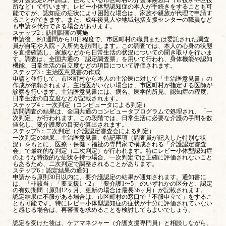
所など）で行います。レビー小体型認知症の本人が手続きをすることも可
能ですが、認知症の症状により困難な場合は、家族や親族が代理で申請す
ることができます。また、成年後見人や地域包括支援センターの職員など
も申請を代行できる場合があります。
ステップ2：訪問調査の実施
申請後、約1週間から10日程度で、市区町村の職員または委託された調査
員が自宅や入院・入所先を訪問します。この調査では、本人の心身の状態
を直接確認し、家族などから日常生活の状況についての聞き取りを行いま
す。調査は、全国共通の「認定調査票」を用いて行われ、身体機能や認知
機能、日常生活の自立度などの項目について評価されます。
ステップ3：主治医意見書の作成
申請と並行して、市区町村から本人の主治医に対して「主治医意見書」の
作成が依頼されます。主治医がいない場合は、市区町村が指定する医師が
診察を行います。主治医意見書には、病名、医学的所見、認知症の程度、
日常生活の自立度などが記載されます。
ステップ4：一次判定（コンピュータによる判定）
訪問調査の結果は、全国共通のコンピュータプログラムで処理され、「一
次判定」が行われます。この段階では、日常生活に必要な介護の手間を数
値化し、要介護度の目安が算出されます。
ステップ5：二次判定（介護認定審査会による判定）
一次判定の結果、主治医意見書、特記事項（調査員が記入した特別な状
況）をもとに、医療・保健・福祉の専門家で構成される「介護認定審査
会」で最終的な判定（二次判定）が行われます。特にレビー小体型認知症
のような特徴的な症状を持つ場合、一次判定では正確に評価されないこと
もあるため、二次判定で調整されることがあります。
ステップ6：認定結果の通知
申請から原則30日以内に、要介護認定の結果が通知されます。通知書に
は、「非該当」「要支援1・2」「要介護1〜5」のいずれかの区分と、認定
の有効期間（原則12ヶ月、更新の場合は最長36ヶ月）が記載されます。
認定結果に不服がある場合は、市区町村の窓口で「不服申立て」をするこ
とも可能です。特にレビー小体型認知症の症状が十分に評価されていない
と感じる場合は、再審査を求めることを検討してもよいでしょう。
認定を受けた後は、ケアマネジャー（介護支援専門員）と相談しながら、