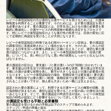
レビー小体型認知症の方が適切な介護サービスを受けるためには、介護保
険制度を利用することが重要です。そのためには、まず要介護認定を受け
る必要があります。要介護認定とは、日常生活における介護の必要度を客
観的に数値化し、介護サービスの利用資格や範囲を決定するプロセスで
す。特にレビー小体型認知症のような進行性の疾患では、症状の変化に応
じて定期的に再認定を受けることが大切になります。
レビー小体型認知症の特徴である幻視やパーキンソン症状は、要介護認定
の調査項目に直接反映されにくい場合があります。そのため、これらの症
状による日常生活への影響を調査員に正確に伝えることが、適切な要介護
度の認定につながります。また、レビー小体型認知症特有の「症状の変
動」についても、良い時だけでなく悪い時の状態もしっかりと伝えなけれ
ばなりません。
要介護認定の区分は、要支援1・2と要介護1～5の計7段階に分かれていま
す。要支援は日常生活での部分的な支援が必要な状態、要介護は日常生活
全般に介護が必要な状態を表し、数字が大きくなるほど介護の必要度が高
くなります。レビー小体型認知症の場合、初期症状では要支援2～要介護2
程度、中期症状では要介護2～3程度、後期症状では要介護3～5程度に認定
されることが多いですが、個人差も大きいため一概には言えません。
認定された要介護度によって、利用できる介護サービスの種類や回数、自
己負担額が決まるため、適切な認定を受けることが質の高い介護生活の第
一歩となります。そこで、要介護認定の申請方法や流れ、レビー小体型認
知症の特性が認定にどう影響するかについて詳しく見ていきましょう。
介護認定を受ける手順と必要書類
要介護認定を受けるための手順は以下のステップで進められます。
ステップ1：申請の準備と提出
要介護認定の申請は、住んでいる市区町村の介護保険窓口（市役所や区役