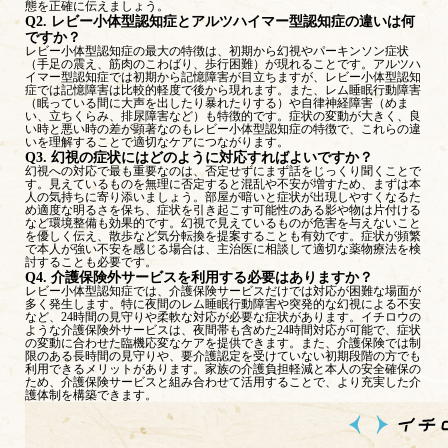
態を正確に伝えましょう。
Q2. レビー小体型認知症とアルツハイマー型認知症の違いは何
ですか？
レビー小体型認知症の最大の特徴は、初期から幻視やパーキンソン症状
（手足の震え、筋肉のこわばり、歩行困難）が現れることです。アルツハ
イマー型認知症では初期から記憶障害が目立ちますが、レビー小体型認知
症では記憶障害は比較的軽度で後から現れます。また、レム睡眠行動障害
（眠っている間に大声を出したり暴れたりする）や自律神経障害（めま
い、立ちくらみ、排尿障害など）も特徴的です。症状の変動が大きく、良
い時と悪い時の差が顕著なのもレビー小体型認知症の特徴で、これらの違
いを理解することで適切なケアにつながります。
Q3. 幻視の症状にはどのように対応すればよいですか？
幻視への対応で最も重要なのは、否定せずにまず話をじっくり聞くことで
す。見えているものを無理に否定すると混乱や不安が増すため、まずは本
人の気持ちに寄り添いましょう。部屋が暗いと症状が出現しやすくなるた
め適度な明るさを保ち、症状を引き起こす可能性のある影や物は片付ける
など環境整備も効果的です。幻視で見えているものが危害を与えないこと
を優しく伝え、散歩など気分転換を提案することも有効です。症状が頻繁
で本人が強い不安を感じる場合は、主治医に相談して適切な薬物療法を検
討することも必要です。
Q4. 介護保険外サービスを利用する必要はありますか？
レビー小体型認知症では、介護保険サービスだけでは対応が困難な場面が
多く発生します。特に夜間のレム睡眠行動障害や突発的な幻視による不安
など、24時間の見守りや柔軟な対応が必要な症状があります。イチロウの
ような介護保険外サービスは、夜間帯も含めた24時間対応が可能で、症状
の変動に合わせた臨機応変なケアを提供できます。また、介護保険では制
限のある長時間の見守りや、要介護認定を受けていない初期段階の方でも
利用できるメリットがあります。家族の介護負担軽減と本人の安全確保の
ため、介護保険サービスと組み合わせて活用することで、より充実した介
護体制を構築できます。