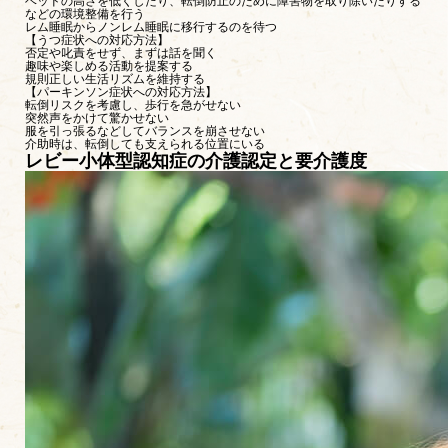
ベッドの高さを低くしたり、転倒防止のために障害物を取り除いたりする
などの環境整備を行う
レム睡眠からノンレム睡眠に移行するのを待つ
【うつ症状への対応方法】
否定や叱責をせず、まずは話を聞く
趣味や楽しめる活動を提案する
規則正しい生活リズムを維持する
【パーキンソン症状への対応方法】
転倒リスクを考慮し、歩行を急がせない
突然声をかけて驚かせない
服を引っ張るなどしてバランスを崩させない
介助時は、転倒しても支えられる位置にいる
レビー小体型認知症の介護認定と要介護度