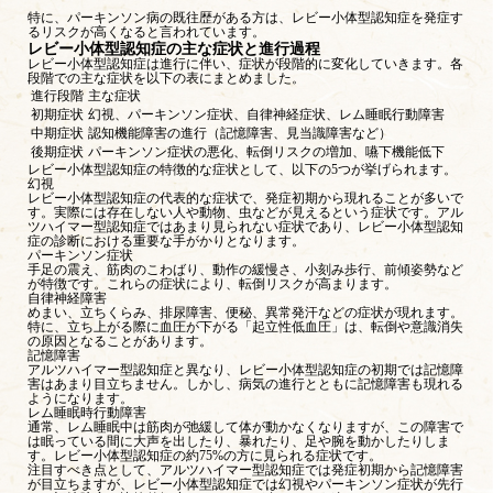
特に、パーキンソン病の既往歴がある方は、レビー小体型認知症を発症す
るリスクが高くなると言われています。
レビー小体型認知症の主な症状と進行過程
レビー小体型認知症は進行に伴い、症状が段階的に変化していきます。各
段階での主な症状を以下の表にまとめました。
進行段階
主な症状
初期症状
幻視、パーキンソン症状、自律神経症状、レム睡眠行動障害
中期症状
認知機能障害の進行（記憶障害、見当識障害など）
後期症状
パーキンソン症状の悪化、転倒リスクの増加、嚥下機能低下
レビー小体型認知症の特徴的な症状として、以下の5つが挙げられます。
幻視
レビー小体型認知症の代表的な症状で、発症初期から現れることが多いで
す。実際には存在しない人や動物、虫などが見えるという症状です。アル
ツハイマー型認知症ではあまり見られない症状であり、レビー小体型認知
症の診断における重要な手がかりとなります。
パーキンソン症状
手足の震え、筋肉のこわばり、動作の緩慢さ、小刻み歩行、前傾姿勢など
が特徴です。これらの症状により、転倒リスクが高まります。
自律神経障害
めまい、立ちくらみ、排尿障害、便秘、異常発汗などの症状が現れます。
特に、立ち上がる際に血圧が下がる「起立性低血圧」は、転倒や意識消失
の原因となることがあります。
記憶障害
アルツハイマー型認知症と異なり、レビー小体型認知症の初期では記憶障
害はあまり目立ちません。しかし、病気の進行とともに記憶障害も現れる
ようになります。
レム睡眠時行動障害
通常、レム睡眠中は筋肉が弛緩して体が動かなくなりますが、この障害で
は眠っている間に大声を出したり、暴れたり、足や腕を動かしたりしま
す。レビー小体型認知症の約75%の方に見られる症状です。
注目すべき点として、アルツハイマー型認知症では発症初期から記憶障害
が目立ちますが、レビー小体型認知症では幻視やパーキンソン症状が先行