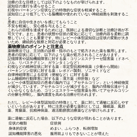
治療の主な目標としては以下のようなものが挙げられます。
認知症の進行を遅らせること
幻視やパーキンソン症状などの特徴的な症状を軽減すること
認知症により低下している脳機能や使われていない神経細胞を刺激するこ
と
患者に自信や生きがいを感じてもらうこと
不安を軽減し、安心感を与えること
これらの目標を達成するためには、医師による適切な診断と治療計画が不
可欠です。また、患者の状態や症状の変化に応じて、治療内容を柔軟に調
整していくことも重要です。特にレビー小体型認知症は症状の変動が大き
いため、継続的な観察と対応が必要となります。
薬物療法のポイントと注意点
薬物療法では、主治医の診察・指示のもとで処方された薬を服用します。
患者の症状に応じて、以下のような薬が処方されることがあります。
記憶障害や認知機能障害に対する薬：コリンエステラーゼ阻害薬（ドネペ
ジル、リバスチグミン、ガランタミンなど）
幻視などの精神症状に対する薬：非定型抗精神病薬（少量から開始）
パーキンソン症状に対する薬：レボドパ製剤、ゾニサミドなど
自律神経障害による症状（便秘など）に対する薬
レム睡眠時行動障害に対する薬：漢方薬（抑肝散）など
レビー小体型認知症の患者の脳内では「アセチルコリン」という神経物質
が減少しています。アセチルコリンが減少すると、脳内の情報伝達がうま
くいかなくなるため、コリンエステラーゼ阻害薬を用いてアセチルコリン
の分解を抑制し、脳内濃度を高める治療が行われます。
ただし、レビー小体型認知症の特徴として、薬に対して過敏に反応しやす
いという点があります。特に注意が必要な薬剤としては、睡眠薬、風邪
薬、胃腸薬、抗精神病薬、過活動膀胱治療薬などが挙げられます。
薬に過敏に反応した場合、以下のような症状が現れることがあります。
症状の種類
症状例
身体的症状
めまい、ふらつき、転倒増加
認知機能障害の悪化
服用前よりもできないことが増えた