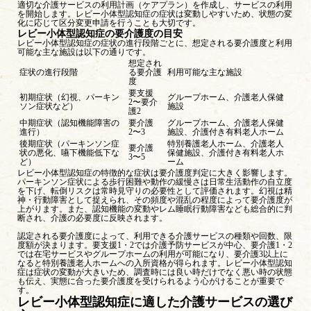
適切な介護サービスの利用計画（ケアプラン）を作成し、サービスの利用
を開始します。レビー小体型認知症の症状は変動しやすいため、状態の変
化に応じて区分変更申請を行うことも大切です。
レビー小体型認知症の要介護度の目安
レビー小体型認知症の症状の進行段階ごとに、想定される要介護度と利用
可能な主な施設は以下の通りです。
想定され
症状の進行段階
る要介護
利用可能な主な施設
度
要支援
初期症状（幻視、パーキン
グループホーム、介護老人保健
2〜要介
ソン症状など）
施設
護2
中期症状（認知機能障害の
要介護
グループホーム、介護老人保健
進行）
2〜3
施設、介護付き有料老人ホーム
後期症状（パーキンソン症
特別養護老人ホーム、介護老人
要介護
状の悪化、嚥下機能低下な
保健施設、介護付き有料老人ホ
3〜5
ど）
ーム
レビー小体型認知症の特徴的な症状は要介護度判定に大きく影響します。
パーキンソン症状による歩行困難や動作の緩慢さは日常生活動作の自立度
を下げ、転倒リスクは常時見守りの必要性として評価されます。幻視は精
神・行動障害として捉えられ、その頻度や混乱の程度によって要介護度が
上がります。また、認知機能の変動やレム睡眠行動障害なども総合的に判
断され、介護の必要度に反映されます。
認定される要介護度によって、利用できる介護サービスの種類や回数、限
度額が決まります。要支援1・2では介護予防サービスが中心、要介護1・2
では在宅サービスやグループホームの利用が可能になり、要介護3以上に
なると特別養護老人ホームへの入所資格が得られます。レビー小体型認知
症は症状の変動が大きいため、調査時には良い時だけでなく悪い時の状態
も伝え、実態に合った要介護度を受けられるよう心がけることが重要で
す。
レビー小体型認知症に適した介護サービスの選び