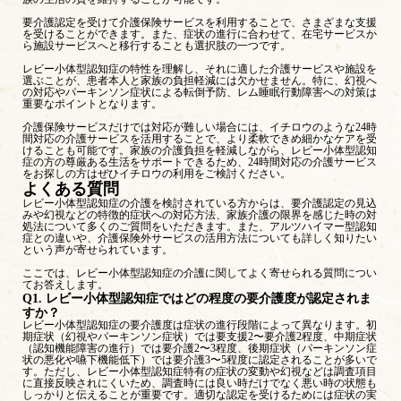
要介護認定を受けて介護保険サービスを利用することで、さまざまな支援
を受けることができます。また、症状の進行に合わせて、在宅サービスか
ら施設サービスへと移行することも選択肢の一つです。
レビー小体型認知症の特性を理解し、それに適した介護サービスや施設を
選ぶことが、患者本人と家族の負担軽減には欠かせません。特に、幻視へ
の対応やパーキンソン症状による転倒予防、レム睡眠行動障害への対策は
重要なポイントとなります。
介護保険サービスだけでは対応が難しい場合には、イチロウのような24時
間対応の介護サービスを活用することで、より柔軟できめ細かなケアを受
けることも可能です。家族の介護負担を軽減しながら、レビー小体型認知
症の方の尊厳ある生活をサポートできるため、24時間対応の介護サービス
をお探しの方はぜひイチロウの利用をご検討ください。
よくある質問
レビー小体型認知症の介護を検討されている方からは、要介護認定の見込
みや幻視などの特徴的症状への対応方法、家族介護の限界を感じた時の対
処法について多くのご質問をいただきます。また、アルツハイマー型認知
症との違いや、介護保険外サービスの活用方法についても詳しく知りたい
という声が寄せられています。
ここでは、レビー小体型認知症の介護に関してよく寄せられる質問につい
てお答えします。
Q1. レビー小体型認知症ではどの程度の要介護度が認定されま
すか？
レビー小体型認知症の要介護度は症状の進行段階によって異なります。初
期症状（幻視やパーキンソン症状）では要支援2〜要介護2程度、中期症状
（認知機能障害の進行）では要介護2〜3程度、後期症状（パーキンソン症
状の悪化や嚥下機能低下）では要介護3〜5程度に認定されることが多いで
す。ただし、レビー小体型認知症特有の症状の変動や幻視などは調査項目
に直接反映されにくいため、調査時には良い時だけでなく悪い時の状態も
しっかりと伝えることが重要です。適切な認定を受けるためには症状の実