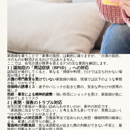
家政婦を雇うことで「家事の負担」は劇的に減りますが、「介護の負担」
そのものが解消されるわけではありません。
ここでは、在宅介護が限界を迎える3つの主な要因を解説します。
1｜認知症の「周辺症状（BPSD）」への対応
認知症が進行してくると、単なる「掃除や料理」だけでは立ち行かない場
面が増えてきます。
介護の専門教育を受けていない
家政婦の場合、現場では以下のような事態
が起こりがちです。
徘徊時の誘導ミス
：迷子やパニックが起きた際の、安全な声かけや誘導の
難しさ
拒絶・暴言による精神的疲弊
：強い拒否にショックを受け、家政婦が急に
辞めてしまうリスク
2｜夜間・深夜のトラブル対応
在宅介護で家族が一番追い詰められやすいのが、夜中の対応です。
「家政婦に泊まりでいてほしい」と考える方も多いですが、実務上はいく
つかの高いハードルがあります。
中途覚醒への対応限界
：労働基準法で定められた休憩・睡眠時間の確保に
よる、夜通しの見守りの難しさ
緊急時の判断負担
：急な体調変化が起きた際の判断ができない不安と、最
終的な判断をすべて家族が担う負担