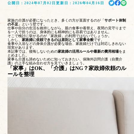
公開日：
2024年07月02日
更新日：
2026年04月16日
家族の介護が必要になったとき、多くの方が直面するのが「
サポート体制
の不足
」という壁です。
仕事や自分の生活を維持しながら、親の食事や着替え、夜間の見守りまで
を一人で担うのは、身体的にも精神的にも容易ではありません。
そこで検討に挙がるのが「家政婦」の利用ではないでしょうか。
しかし、
家政婦に依頼できるのは原則として家事全般
です。
食事や入浴などの身体介護が必要な場合、家政婦だけでは対応しきれない
現実があります。
本記事では、後悔しないための
家政婦の活用ルールや最新の費用相場
をま
とめました。
家事も介護も諦めないために知っておきたい、保険外訪問介護（自費介
護）の上手な組み合わせ方を見ていきましょう。
「家事」はOK、「介護」はNG？家政婦依頼のル
ールを整理