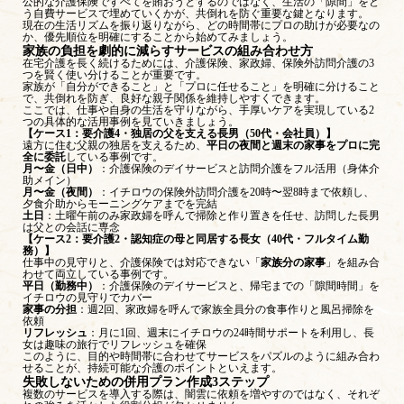
公的な介護保険ですべてを賄おうとするのではなく、生活の「隙間」をど
う自費サービスで埋めていくかが、共倒れを防ぐ重要な鍵となります。
現在の生活リズムを振り返りながら、どの時間帯にプロの助けが必要なの
か、優先順位を明確にすることから始めてみましょう。
家族の負担を劇的に減らすサービスの組み合わせ方
在宅介護を長く続けるためには、介護保険、家政婦、保険外訪問介護の3
つを賢く使い分けることが重要です。
家族が「自分ができること」と「プロに任せること」を明確に分けること
で、共倒れを防ぎ、良好な親子関係を維持しやすくできます。
ここでは、仕事や自身の生活を守りながら、手厚いケアを実現している2
つの具体的な活用事例を見ていきましょう。
【ケース1：要介護4・独居の父を支える長男（50代・会社員）】
遠方に住む父親の独居を支えるため、
平日の夜間と週末の家事をプロに完
全に委託
している事例です。
月〜金（日中）
：介護保険のデイサービスと訪問介護をフル活用（身体介
助メイン）
月〜金（夜間）
：イチロウの保険外訪問介護を20時〜翌8時まで依頼し、
夕食介助からモーニングケアまでを完結
土日
：土曜午前のみ家政婦を呼んで掃除と作り置きを任せ、訪問した長男
は父との会話に専念
【ケース2：要介護2・認知症の母と同居する長女（40代・フルタイム勤
務）】
仕事中の見守りと、介護保険では対応できない「
家族分の家事
」を組み合
わせて両立している事例です。
平日（勤務中）
：介護保険のデイサービスと、帰宅までの「隙間時間」を
イチロウの見守りでカバー
家事の分担
：週2回、家政婦を呼んで家族全員分の食事作りと風呂掃除を
依頼
リフレッシュ
：月に1回、週末にイチロウの24時間サポートを利用し、長
女は趣味の旅行でリフレッシュを確保
このように、目的や時間帯に合わせてサービスをパズルのように組み合わ
せることが、持続可能な介護のポイントといえます。
失敗しないための併用プラン作成3ステップ
複数のサービスを導入する際は、闇雲に依頼を増やすのではなく、それぞ