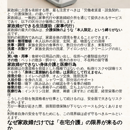
家政婦に介護を依頼する際、最も注意すべきは「労働者派遣・請負契約」
と「介護保険法」の違いです。
家政婦は、一般的に家事代行や家政婦紹介所を通じて提供されるサービス
であり、以下の区分けが厳格に存在します。
家政婦ができる生活援助（家事代行）
家政婦の最大の強みは、
介護保険のような「本人限定」という縛りがない
点です。
契約の範囲内であれば、家庭全体の環境を整えることができます。
清掃・整理整頓
：本人以外の居室、玄関、庭、物置などの清掃
炊事・調理
：家族全員分の食事作り、数日分の作り置き、来客対応
洗濯・衣類ケア
：家族全員分の洗濯、アイロンがけ、クリーニングの出し
入れ
買い物・用事
：食材や日用品の買い出し、役所への書類提出代行
その他
：ペットの散歩・餌やり、植木の水やり、不在時の留守番
家政婦ができない身体介護と医療行為
家政婦は介護資格を前提とした職種ではないため、転倒リスクや誤嚥リス
クを伴う
「身体に直接触れる介助」は原則として行えません
。
排泄介助
：トイレへの誘導、オムツ交換、陰部洗浄
入浴介助
：全身の入浴、シャワー浴、部分浴のサポート
食事介助
：嚥下（飲み込み）の確認を伴う食事の補助
移乗介助
：ベッドから車椅子への移動、立ち上がりのサポート
医療行為
：インスリン注射、摘便、褥瘡（床ずれ）の処置、経管栄養の管
理
こうした介助を無資格者が仕事として続けるのは、安全面で大きなリスク
を伴います。
万が一事故が起きた際、損害賠償保険が下りないケースも少なくありませ
ん。
利用者自身の安全を守るためにも、この境界線は必ず守るべきルールとい
えます。
なぜ家政婦だけでは「在宅介護」の限界が来るの
か