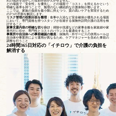
れの強みを活かした役割分担が欠かせません。
どの場面で「安全性」を優先し、どの場面で「コスト」を抑えるかという
明確な基準を持つことで、無理のない継続的な介護体制が整います。
ここでは、家族の負担を最小限に抑えつつ、質の高いケアを実現するため
の3つの手順を解説します。
リスク管理の役割分担を整理
：食事や入浴など安全確保が優先される場面
において、専門資格を持つスタッフが在籍する保険外訪問介護の活用を検
討すること
家事支援内容の明確な切り分け
：掃除や洗濯などの家事全般を家政婦や家
事代行に任せ、専門性とコストのバランスを最適化すること
事業所や自治体への事前確認の徹底
：保険内・外サービスの併用ルールは
自治体や事業所により運用が異なるため、ケアマネジャーを含めた事前の
調整を行うこと
24時間365日対応の「イチロウ」で介護の負担を
解消する