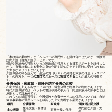
「家政婦の柔軟性」と「ヘルパーの専門性」を掛け合わせたのが、保険外
訪問介護（自費介護サービス）です。
掃除や家族分の料理といった家政婦が得意とする日常サポートを維持しな
がら、有資格者による安全な身体介助や認知症ケアを同時に受けられるの
が大きなメリットといえます。
介護保険の枠を超えて、生活の質（QOL）の維持と家族の休息（レスパイ
ト）の両方を、
一つの窓口でスムーズに実現できる
ことが最大の特徴で
す。
介護保険・家政婦・保険外訪問介護の比較
在宅生活を支える各サービスには、得意分野と制度上の制約があります。
特に介護保険では、ペットの世話や庭の手入れ、同居家族分の家事などは
原則として対象外です。
これらへの対応可否や、介護保険と自費サービスの併用については、自治
体や事業者の運用ルールを確認した上で判断する必要があります。
項目
介護保険
家政婦
保険外訪問介護
生活支援・身体介
専門的な介護・支
主な役割
家事全般の代行
護
援