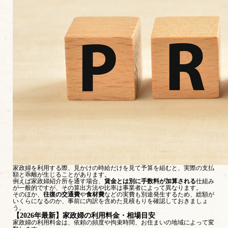
家政婦を利用する際、見かけの時給だけを見て予算を組むと、実際の支払
額と乖離が生じることがあります。
例えば家政婦紹介所を通す場合、
賃金とは別に手数料が加算される
仕組み
が一般的ですが、その算出方法や比率は事業者によって異なります。
そのほか、
往復の交通費
や
食材費
などの実費も別途発生するため、総額が
いくらになるのか、事前に内訳を含めた見積もりを確認しておきましょ
う。
【2026年最新】家政婦の利用料金・相場目安
家政婦の利用料金は、依頼の頻度や拘束時間、お住まいの地域によって変