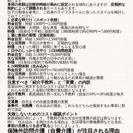
動します。
単発の依頼は比較的時給が高めに設定
される傾向にありますが、
定期的な
契約によって調整される
ケースもあります。
以下の相場を参考に、ご自身のライフスタイルに合ったスタイルを検討し
てみてください。
1. 必要な時だけ（スポット依頼）
料金目安
：時給 1,800円〜2,500円前後
主な活用例
：大掃除、急な来客、家族の外出時など
特徴
：1回単位で手軽に依頼可能（3時間利用で約4,900円〜7,000円程度）
2. 週に数回の習慣（定期依頼）
料金目安
：時給 1,800円〜2,500円前後
主な活用例
：平日の夕食作り、定期的な掃除
特徴
：決まった曜日・時間に来てもらえる安心感
3. 日中のしっかり見守り（1日8時間程度）
料金目安
：日給 11,000円〜18,000円前後
主な活用例
：共働き世帯の日中の付き添い
特徴
：1日単位の契約で長時間の依頼が可能
4. 24時間体制（住み込み）
料金目安
：月額 300,000円〜700,000円前後
主な活用例
：夜間の見守りをメインとしたい場合
特徴
：条件や拘束時間により幅があるため事前の確認が重要
注意すべき「紹介手数料」と「実費」の内訳
賃金以外に発生する主なコストは以下の2点です。
これらを合算した金額が実際の支払額となります。
紹介手数料
：家政婦紹介所へ支払う手数料（賃金の10%〜20%程度が毎月
発生）
交通費
：自宅までの往復交通費の実費
食事代・光熱費
：住み込みの場合、これらをどちらが負担するか事前に契
約で決定
失敗しないためのコスト確認ポイント
家政婦紹介所によって、手数料の算出方法や交通費の規定は異なります。
特に「住み込み」を検討される場合は、生活環境の整備費用なども含め、
事前の見積もりを必ず取る
ようにしましょう。
保険外訪問介護（自費介護）が注目される理由