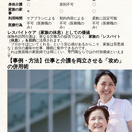
身体介護
〇
原則不可
〇
家族の家
✕
〇
〇
事
利用時間
ケアプランによる
契約内容による
柔軟に設定可能
不可（医療職の
不可（医療職の
不可（医療職の
医療行為
み）
み）
み）
レスパイトケア（家族の休息）としての価値
保険外訪問介護は、単なる労働力の提供ではなく、
家族の「レスパイト
（休息）」を目的
に活用されます。
「プロがそばにいてくれる」という安心感があるからこそ、家族は罪悪感
なく自分の趣味や仕事、睡眠に集中できるのです。
これは無資格の家政婦では得にくい、専門職ならではの付加価値といえま
す。
【事例・方法】仕事と介護を両立させる「攻め」
の併用術