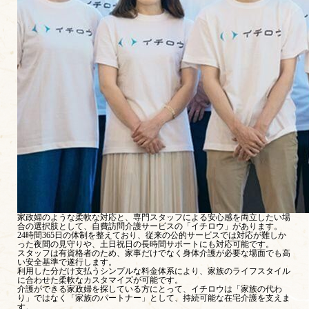
家政婦のような柔軟な対応と、専門スタッフによる安心感を両立したい場
合の選択肢として、自費訪問介護サービスの「イチロウ」があります。
24時間365日の体制を整えており、従来の公的サービスでは対応が難しか
った夜間の見守りや、土日祝日の長時間サポートにも対応可能です。
スタッフは有資格者のため、家事だけでなく身体介護が必要な場面でも高
い安全基準で遂行します。
利用した分だけ支払うシンプルな料金体系により、家族のライフスタイル
に合わせた柔軟なカスタマイズが可能です。
介護ができる家政婦を探している方にとって、イチロウは「家族の代わ
り」ではなく「家族のパートナー」として、持続可能な在宅介護を支えま
す。