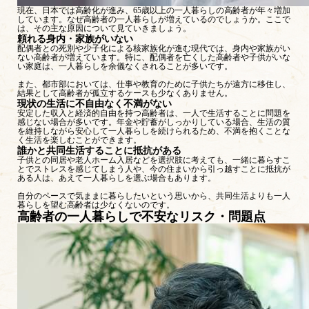
現在、日本では高齢化が進み、65歳以上の一人暮らしの高齢者が年々増加
しています。なぜ高齢者の一人暮らしが増えているのでしょうか。ここで
は、その主な原因について見ていきましょう。
頼れる身内・家族がいない
配偶者との死別や少子化による核家族化が進む現代では、身内や家族がい
ない高齢者が増えています。特に、配偶者を亡くした高齢者や子供がいな
い家庭は、一人暮らしを余儀なくされることが多いです。
また、都市部においては、仕事や教育のために子供たちが遠方に移住し、
結果として高齢者が孤立するケースも少なくありません​​。
現状の生活に不自由なく不満がない
安定した収入と経済的自由を持つ高齢者は、一人で生活することに問題を
感じない場合が多いです。年金や貯蓄がしっかりしている場合、生活の質
を維持しながら安心して一人暮らしを続けられるため、不満を抱くことな
く生活を楽しむことができます​​。
誰かと共同生活することに抵抗がある
子供との同居や老人ホーム入居などを選択肢に考えても、一緒に暮らすこ
とでストレスを感じてしまう人や、今の住まいから引っ越すことに抵抗が
ある人は、あえて一人暮らしを選ぶ場合もあります。
自分のペースで気ままに暮らしたいという思いから、共同生活よりも一人
暮らしを望む高齢者は少なくないのです。
高齢者の一人暮らしで不安なリスク・問題点