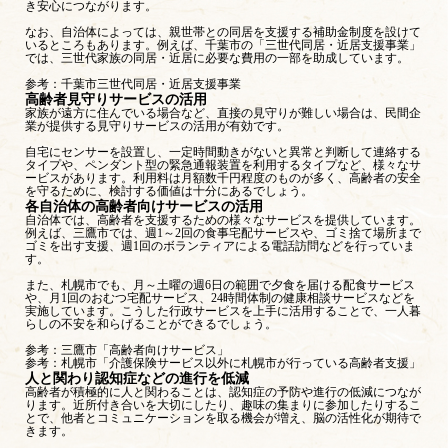
き安心につながります。
なお、自治体によっては、親世帯との同居を支援する補助金制度を設けて
いるところもあります。例えば、千葉市の「三世代同居・近居支援事業」
では、三世代家族の同居・近居に必要な費用の一部を助成しています。
参考：
千葉市三世代同居・近居支援事業
高齢者見守りサービスの活用
家族が遠方に住んでいる場合など、直接の見守りが難しい場合は、民間企
業が提供する見守りサービスの活用が有効です。
自宅にセンサーを設置し、一定時間動きがないと異常と判断して連絡する
タイプや、ペンダント型の緊急通報装置を利用するタイプなど、様々なサ
ービスがあります。利用料は月額数千円程度のものが多く、高齢者の安全
を守るために、検討する価値は十分にあるでしょう。
各自治体の高齢者向けサービスの活用
自治体では、高齢者を支援するための様々なサービスを提供しています。
例えば、三鷹市では、週1～2回の食事宅配サービスや、ゴミ捨て場所まで
ゴミを出す支援、週1回のボランティアによる電話訪問などを行っていま
す。
また、札幌市でも、月～土曜の週6日の範囲で夕食を届ける配食サービス
や、月1回のおむつ宅配サービス、24時間体制の健康相談サービスなどを
実施しています。こうした行政サービスを上手に活用することで、一人暮
らしの不安を和らげることができるでしょう。
参考：
三鷹市「高齢者向けサービス」
参考：
札幌市「介護保険サービス以外に札幌市が行っている高齢者支援」
人と関わり認知症などの進行を低減
高齢者が積極的に人と関わることは、認知症の予防や進行の低減につなが
ります。近所付き合いを大切にしたり、趣味の集まりに参加したりするこ
とで、他者とコミュニケーションを取る機会が増え、脳の活性化が期待で
きます。