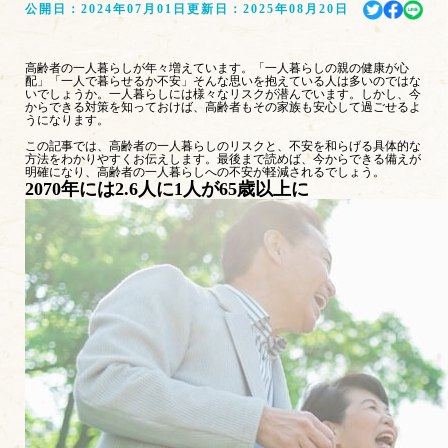
公開日：
2024年07月01日
更新日：
2025年08月20日
高齢者の一人暮らしが年々増えています。「一人暮らしの親の健康が心
配」「一人で暮らせるか不安」そんな思いを抱えている人は多いのではな
いでしょうか。一人暮らしには様々なリスクが潜んでいます。しかし、今
からできる対策を知っておけば、高齢者もその家族も安心して過ごせるよ
うになります。
この記事では、高齢者の一人暮らしのリスクと、不安を和らげる具体的な
方法をわかりやすくお伝えします。最後まで読めば、今からできる備えが
明確になり、高齢者の一人暮らしへの不安が軽減されるでしょう。
2070年には2.6人に1人が65歳以上に