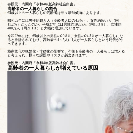
参照元：
内閣府「令和4年版高齢社会白書」
高齢者の一人暮らしの割合
65歳以上の一人暮らしの高齢者は年々増加傾向にあります。
昭和55年には男性約19万人（高齢者人口の4.3％）、女性約69万人（同
11.2％）だったのが、平成27年には男性約192万人（同13.3％）、女性約
400万人（同21.1％）と大幅に増加しています。
令和22年には、65歳以上の男性の20.8％、女性の24.5％が一人暮らしにな
ると推計されており、高齢者の4～5人に1人が一人暮らしという時代がや
ってきます。
核家族化や晩婚化・非婚化の影響で、今後も高齢者の一人暮らしは増える
と考えられ、様々な課題やリスクが懸念されます。
参照元：
内閣府「令和4年版高齢社会白書」
高齢者の一人暮らしが増えている原因