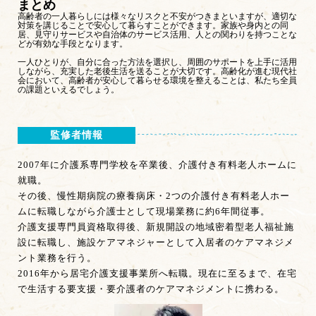
まとめ
高齢者の一人暮らしには様々なリスクと不安がつきまといますが、適切な
対策を講じることで安心して暮らすことができます。家族や身内との同
居、見守りサービスや自治体のサービス活用、人との関わりを持つことな
どが有効な手段となります。
一人ひとりが、自分に合った方法を選択し、周囲のサポートを上手に活用
しながら、充実した老後生活を送ることが大切です。高齢化が進む現代社
会において、高齢者が安心して暮らせる環境を整えることは、私たち全員
の課題といえるでしょう。
監修者情報
2007年に介護系専門学校を卒業後、介護付き有料老人ホームに
就職。
その後、慢性期病院の療養病床・2つの介護付き有料老人ホー
ムに転職しながら介護士として現場業務に約6年間従事。
介護支援専門員資格取得後、新規開設の地域密着型老人福祉施
設に転職し、施設ケアマネジャーとして入居者のケアマネジメ
ント業務を行う。
2016年から居宅介護支援事業所へ転職。現在に至るまで、在宅
で生活する要支援・要介護者のケアマネジメントに携わる。