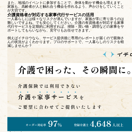
また、地域のイベントに参加することで、身体を動かす機会も増えます。
家族も、高齢者が人と触れ合う機会を作れるよう、声かけをしていくこと
が大切です。
介護資格者が対応する家事代行サービスの活用
一人暮らしには様々なリスクが潜んでいますが、家族が常に寄り添うのは
難しいですよね。でも安心してください。介護の有資格者が対応する家事
代行サービスを定期的に利用すれば、掃除・買い物・調理などの家事をサ
ポートしてもらいながら、見守りもお任せできます。
例えばイチロウなら、サービス提供後に専用のレポートが届くので親御さ
んの状況がよくわかります。プロのサポートで、一人暮らしのリスクを軽
減しませんか？