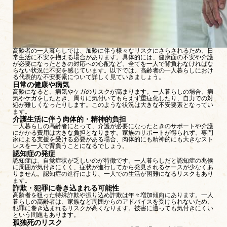
高齢者の一人暮らしでは、加齢に伴う様々なリスクにさらされるため、日
常生活に不安を抱える場合があります。具体的には、健康面の不安や介護
が必要になったときの対応への心配など、全てを一人で背負わなければな
らない状況に不安を感じています。以下では、高齢者の一人暮らしにおけ
る代表的な不安要素について詳しく見ていきましょう。
日常の健康や病気
高齢になると、病気やケガのリスクが高まります。一人暮らしの場合、病
気やケガをしたとき、周りに気付いてもらえず重症化したり、自力での対
処が難しくなったりします。このような状況は大きな不安要素となってい
ます。
介護生活に伴う肉体的・精神的負担
一人暮らしの高齢者にとって、介護が必要になったときのサポートや介護
にかかる費用は大きな負担となります。家族のサポートが得られず、専門
家による支援を受ける必要がある場合、肉体的にも精神的にも大きなスト
レスを一人で背負うことになるでしょう。
認知症の発症
認知症は、自覚症状が乏しいのが特徴です。一人暮らしだと認知症の兆候
に周囲が気付きにくく、症状が進行してから発見されるケースが少なくあ
りません。認知症の進行により、一人での生活が困難になるリスクもあり
ます。
詐欺・犯罪に巻き込まれる可能性
高齢者を狙った特殊詐欺や振り込め詐欺は年々増加傾向にあります。一人
暮らしの高齢者は、家族など周囲からのアドバイスを受けられないため、
犯罪に巻き込まれるリスクが高くなります。被害に遭っても気付きにくい
という問題もあります。
孤独死のリスク