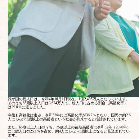
我が国の総人口は、令和4年10月1日現在、1億2,495万人となっています。
そのうち65歳以上人口は3,624万人で、総人口に占める割合（高齢化率）
は29.0％に達しました。
今後も高齢化は進み、令和52年には高齢化率が38.7％となり、国民の約2.6
人に1人が65歳以上の高齢者という社会が到来すると推計されています。
また、65歳以上人口のうち、75歳以上の後期高齢者は令和52年（2070年）
には総人口の25.1％を占め、約4人に1人が75歳以上になると見込まれてい
ます。