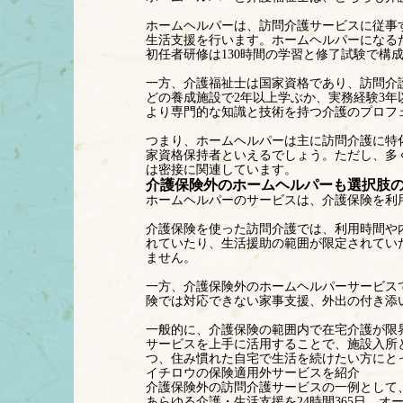
ホームヘルパーは、訪問介護サービスに従事
生活支援を行います。ホームヘルパーになる
初任者研修は130時間の学習と修了試験で構
一方、介護福祉士は国家資格であり、訪問介
どの養成施設で2年以上学ぶか、実務経験3
より専門的な知識と技術を持つ介護のプロフ
つまり、ホームヘルパーは主に訪問介護に特
家資格保持者といえるでしょう。ただし、多
は密接に関連しています。
介護保険外のホームヘルパーも選択肢
ホームヘルパーのサービスは、介護保険を利
介護保険を使った訪問介護では、利用時間や
れていたり、生活援助の範囲が限定されてい
ません。
一方、介護保険外のホームヘルパーサービス
険では対応できない家事支援、外出の付き添
一般的に、介護保険の範囲内で在宅介護が限
サービスを上手に活用することで、施設入所
つ、住み慣れた自宅で生活を続けたい方にと
イチロウの保険適用外サービスを紹介
介護保険外の訪問介護サービスの一例として
あらゆる介護・生活支援を24時間365日、