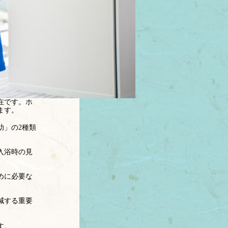
在です。ホ
ます。
助」の2種類
入浴時の見
めに必要な
。
減する重要
す。