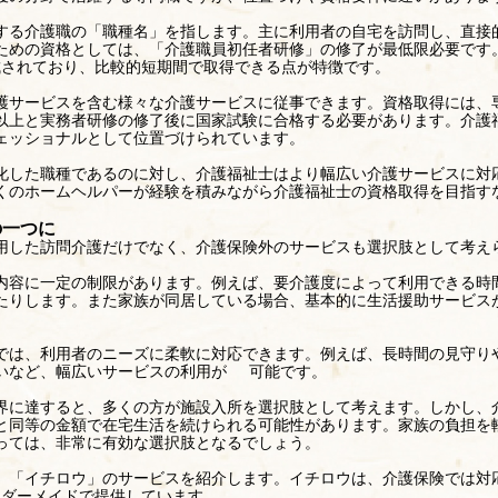
する介護職の「職種名」を指します。主に利用者の自宅を訪問し、直接
ための資格としては、「介護職員初任者研修」の修了が最低限必要です
成されており、比較的短期間で取得できる点が特徴です。
護サービスを含む様々な介護サービスに従事できます。資格取得には、
年以上と実務者研修の修了後に国家試験に合格する必要があります。介護
ェッショナルとして位置づけられています。
化した職種であるのに対し、介護福祉士はより幅広い介護サービスに対
くのホームヘルパーが経験を積みながら介護福祉士の資格取得を目指す
の一つに
用した訪問介護だけでなく、介護保険外のサービスも選択肢として考え
内容に一定の制限があります。例えば、要介護度によって利用できる時
たりします。また家族が同居している場合、基本的に生活援助サービス
では、利用者のニーズに柔軟に対応できます。例えば、長時間の見守り
いなど、幅広いサービスの利用が 可能です。
界に達すると、多くの方が施設入所を選択肢として考えます。しかし、
と同等の金額で在宅生活を続けられる可能性があります。家族の負担を
っては、非常に有効な選択肢となるでしょう。
、「
イチロウ
」のサービスを紹介します。イチロウは、介護保険では対
オーダーメイドで提供しています。