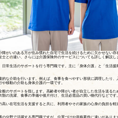
や障がいのある方が住み慣れた自宅で生活を続けるために欠かせない存
祉士との違い、さらには介護保険外のサービスについても詳しく解説し
、日常生活のサポートを行う専門職です。主に「身体介護」と「生活援
接的な介助を行います。例えば、食事を食べやすい形状に調理したり、
行や移動の介助も身体介護の一環です。
全般のサポートを指します。高齢者や障がい者が自立した生活を送るた
衣類の洗濯、食事の準備や後片付け、生活必需品の買い物代行などです
の高い在宅生活を支援すると共に、利用者やその家族の心身の負担を軽
？
護の分野で活躍する専門職ですが、位置づけや資格要件に違いがありま