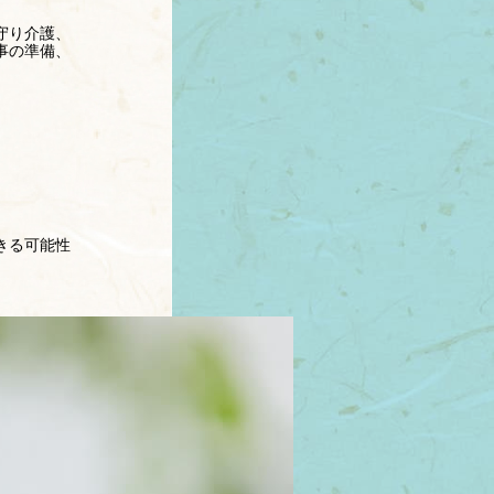
守り介護、
事の準備、
きる可能性