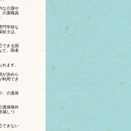
的な介護や
。介護職員
専門学校な
福祉士は、
応できる国
など、両者
られます。
間が決めら
が利用でき
や、介護保
介護保険外
軽減しつ
応できない