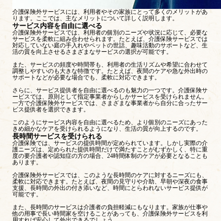
介護保険外サービスには、利用者やその家族にとって多くのメリットがあ
ります。ここでは、主なメリットについて詳しく説明します。
サービス内容を自由に選べる
介護保険外サービスでは、利用者の個別のニーズや状況に応じて、必要な
サービスを柔軟に組み合わせられます。たとえば、介護保険サービスでは
対応していない庭の手入れやペットの世話、趣味活動のサポートなど、生
活の質を向上させるさまざまなサービスの選択が可能です。
また、サービスの頻度や時間帯も、利用者の生活リズムや希望に合わせて
調整しやすいのも大きな特徴です。たとえば、夜間のケアや急な外出時の
サポートなどが必要な場合でも、柔軟に対応できます。
さらに、サービス提供者を自由に選べるのも魅力の一つです。介護保険サ
ービスでは、原則として指定事業者からしかサービスを受けられません。
一方で介護保険外サービスでは、さまざまな事業者から自分に合ったサー
ビス提供者を選択できます。
このようにサービス内容を自由に選べるため、より個別のニーズにあった
きめ細かなケアを受けられるようになり、生活の質が向上するのです。
長時間サービスを受けられる
介護保険では、サービスの提供時間が定められています。しかし実際の介
護ニーズは、定められた提供時間だけで満たすことがむずかしく、特に重
度の要介護者や認知症の方の場合、24時間体制のケアが必要となることも
あります。
介護保険外サービスでは、このような長時間のケアに対するニーズにも、
柔軟に対応できます。たとえば、夜間の見守りや介助、早朝や深夜の食事
支援、長時間の外出の付き添いなど、時間にとらわれないサービス提供が
可能です。
また、長時間のサービスは介護者の負担軽減にもなります。家族が仕事や
他の用事で長い時間家を空けることがあっても、介護保険外サービスを利
用すれば安心して外出できるでしょう。