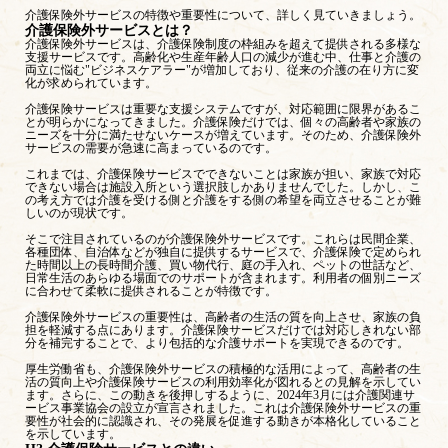
介護保険外サービスの特徴や重要性について、詳しく見ていきましょう。
介護保険外サービスとは？
介護保険外サービスは、介護保険制度の枠組みを超えて提供される多様な
支援サービスです。高齢化や生産年齢人口の減少が進む中、仕事と介護の
両立に悩む"ビジネスケアラー"が増加しており、従来の介護の在り方に変
化が求められています。
介護保険サービスは重要な支援システムですが、対応範囲に限界があるこ
とが明らかになってきました。介護保険だけでは、個々の高齢者や家族の
ニーズを十分に満たせないケースが増えています。そのため、介護保険外
サービスの需要が急速に高まっているのです。
これまでは、介護保険サービスでできないことは家族が担い、家族で対応
できない場合は施設入所という選択肢しかありませんでした。しかし、こ
の考え方では介護を受ける側と介護をする側の希望を両立させることが難
しいのが現状です。
そこで注目されているのが介護保険外サービスです。これらは民間企業、
各種団体、自治体などが独自に提供するサービスで、介護保険で定められ
た時間以上の長時間介護、買い物代行、庭の手入れ、ペットの世話など、
日常生活のあらゆる場面でのサポートが含まれます。利用者の個別ニーズ
に合わせて柔軟に提供されることが特徴です。
介護保険外サービスの重要性は、高齢者の生活の質を向上させ、家族の負
担を軽減する点にあります。介護保険サービスだけでは対応しきれない部
分を補完することで、より包括的な介護サポートを実現できるのです。
厚生労働省
も、介護保険外サービスの積極的な活用によって、高齢者の生
活の質向上や介護保険サービスの利用効率化が図れるとの見解を示してい
ます。さらに、この動きを後押しするように、2024年3月には
介護関連サ
ービス事業協会の設立が宣言
されました。これは介護保険外サービスの重
要性が社会的に認識され、その発展を促進する動きが本格化していること
を示しています。