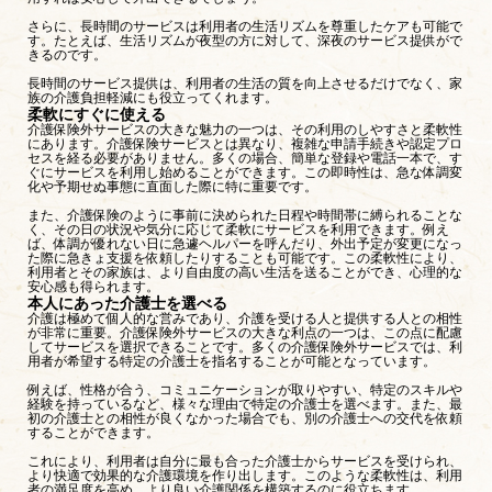
さらに、長時間のサービスは利用者の生活リズムを尊重したケアも可能で
す。たとえば、生活リズムが夜型の方に対して、深夜のサービス提供がで
きるのです。
長時間のサービス提供は、利用者の生活の質を向上させるだけでなく、家
族の介護負担軽減にも役立ってくれます。
柔軟にすぐに使える
介護保険外サービスの大きな魅力の一つは、その利用のしやすさと柔軟性
にあります。介護保険サービスとは異なり、複雑な申請手続きや認定プロ
セスを経る必要がありません。多くの場合、簡単な登録や電話一本で、す
ぐにサービスを利用し始めることができます。この即時性は、急な体調変
化や予期せぬ事態に直面した際に特に重要です。
また、介護保険のように事前に決められた日程や時間帯に縛られることな
く、その日の状況や気分に応じて柔軟にサービスを利用できます。例え
ば、体調が優れない日に急遽ヘルパーを呼んだり、外出予定が変更になっ
た際に急きょ支援を依頼したりすることも可能です。この柔軟性により、
利用者とその家族は、より自由度の高い生活を送ることができ、心理的な
安心感も得られます。
本人にあった介護士を選べる
介護は極めて個人的な営みであり、介護を受ける人と提供する人との相性
が非常に重要。介護保険外サービスの大きな利点の一つは、この点に配慮
してサービスを選択できることです。多くの介護保険外サービスでは、利
用者が希望する特定の介護士を指名することが可能となっています。
例えば、性格が合う、コミュニケーションが取りやすい、特定のスキルや
経験を持っているなど、様々な理由で特定の介護士を選べます。また、最
初の介護士との相性が良くなかった場合でも、別の介護士への交代を依頼
することができます。
これにより、利用者は自分に最も合った介護士からサービスを受けられ、
より快適で効果的な介護環境を作り出します。このような柔軟性は、利用
者の満足度を高め、より良い介護関係を構築するのに役立ちます。