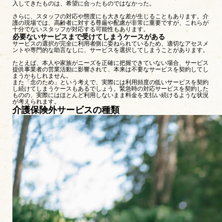
入してきたものは、希望に合ったものではなかった。
さらに、スタッフの対応や態度にも大きな差が生じることもあります。介
護の現場では、高齢者に対する尊厳や配慮が非常に重要ですが、これらが
十分でないスタッフが対応する可能性もあります。
必要ないサービスまで受けてしまうケースがある
サービスの選択が完全に利用者側に委ねられているため、適切なアセスメ
ントや専門的な助言なしに、サービスを選択してしまうことがあります。
たとえば、本人や家族がニーズを正確に把握できていない場合、サービス
提供事業者の営業活動に影響されて、本来は不要なサービスを契約してし
まうかもしれません。
また「念のため」という考えで、実際には利用頻度の低いサービスを契約
し続けてしまうケースもあるでしょう。緊急時の対応サービスを契約した
ものの、実際にはほとんど利用しないまま料金を支払い続けるような状況
が考えられます。
介護保険外サービスの種類