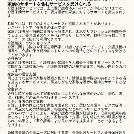
家族のサポートを含むサービスを受けられる
介護保険サービスでは、主に要介護者本人へのケアが中心となりますが、
介護保険外サービスでは、要介護者の家族に対するサポートも提供されま
す。
具体的には、以下のようなサービスが提供されることがあります。
レスパイトケア（介護者の休息支援）
家族介護者が一時的に介護から解放され、休息やリフレッシュの時間を持
てるよう、要介護者のケアを代行するサービスです。数時間から数日間ま
で、ニーズに応じて利用できます。
介護相談・カウンセリング
介護に関する悩みや不安を専門家に相談できるサービスです。介護技術の
指導や、介護に伴う精神的ストレスへの対処法などのアドバイスを受ける
ことができます。
介護教室
家族介護者向けに、介護技術や知識を学ぶ機会を提供するサービスです。
実践的な介護技術から、介護保険制度の活用方法まで、幅広い内容をカバ
ーします。
家族会の運営支援
同じような立場の家族介護者が集まり、情報交換や悩みの共有ができる場
を提供するサービスです。孤立しがちな家族介護者の精神的サポートとな
ります。
家事代行
介護に時間を取られて家事が疎かになりがちな家族のために、掃除、洗
濯、料理などの家事を代行するサービスです。
仕事と介護の両立支援
介護と仕事の両立に悩む家族介護者向けに、柔軟な介護サービスの提供
や、両立のための情報提供、相談対応などを行うサービスです。
これらのサービスにより、家族介護者の負担が軽減され、心身の健康を維
持しやすくなります。また、家族全体で介護に取り組むための環境が整え
られ、結果として要介護者により良いケアを提供することができるように
なります。
高齢者夫婦の介護ニーズに対応する際、介護保険サービスと介護保険外サ