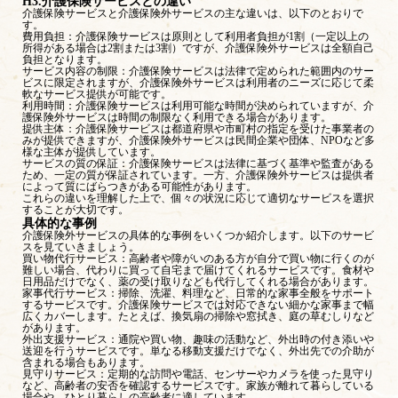
H3.介護保険サービスとの違い
介護保険サービスと介護保険外サービスの主な違いは、以下のとおりで
す。
費用負担：介護保険サービスは原則として利用者負担が1割（一定以上の
所得がある場合は2割または3割）ですが、介護保険外サービスは全額自己
負担となります。
サービス内容の制限：介護保険サービスは法律で定められた範囲内のサー
ビスに限定されますが、介護保険外サービスは利用者のニーズに応じて柔
軟なサービス提供が可能です。
利用時間：介護保険サービスは利用可能な時間が決められていますが、介
護保険外サービスは時間の制限なく利用できる場合があります。
提供主体：介護保険サービスは都道府県や市町村の指定を受けた事業者の
みが提供できますが、介護保険外サービスは民間企業や団体、NPOなど多
様な主体が提供しています。
サービスの質の保証：介護保険サービスは法律に基づく基準や監査がある
ため、一定の質が保証されています。一方、介護保険外サービスは提供者
によって質にばらつきがある可能性があります。
これらの違いを理解した上で、個々の状況に応じて適切なサービスを選択
することが大切です。
具体的な事例
介護保険外サービスの具体的な事例をいくつか紹介します。以下のサービ
スを見ていきましょう。
買い物代行サービス：高齢者や障がいのある方が自分で買い物に行くのが
難しい場合、代わりに買って自宅まで届けてくれるサービスです。食材や
日用品だけでなく、薬の受け取りなども代行してくれる場合があります。
家事代行サービス：掃除、洗濯、料理など、日常的な家事全般をサポート
するサービスです。介護保険サービスでは対応できない細かな家事まで幅
広くカバーします。たとえば、換気扇の掃除や窓拭き、庭の草むしりなど
があります。
外出支援サービス：通院や買い物、趣味の活動など、外出時の付き添いや
送迎を行うサービスです。単なる移動支援だけでなく、外出先での介助が
含まれる場合もあります。
見守りサービス：定期的な訪問や電話、センサーやカメラを使った見守り
など、高齢者の安否を確認するサービスです。家族が離れて暮らしている
場合や、ひとり暮らしの高齢者に適しています。