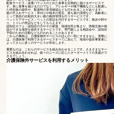
配食サービス：栄養バランスのとれた食事を定期的に届けるサービスで
す。単に食事を届けるだけでなく、アレルギーや嚥下機能などにも配慮し
た特別食の提供や、配達時の安否確認なども行われることがあります。
庭の手入れサービス：草刈りや植木の剪定、落ち葉の清掃など、高齢者に
とって負担の比較的大きい庭の維持管理を行うサービスです。
ペットケアサービス：ペットの世話を代行するサービスです。散歩や餌や
り、トイレの世話などをしてもらえます。
認知症カフェ：認知症の方やその家族、地域住民が集まり、情報交換や相
談ができる場所を提供するサービスです。専門家による相談会や、認知症
予防のための活動なども行われることがあります。
これらの事例は、介護保険外サービスのほんの一部にすぎません。実際に
は、介護保険で利用できるサービスすべてに加えて、地域や提供事業者に
よってさらに多くのサービスが存在します。
重要なのは、これらのサービスを組み合わせることです。さまざまなサー
ビスを組み合わせれば、個々のニーズに応じたオーダーメイドの支援がで
きるでしょう。
介護保険外サービスを利用するメリット