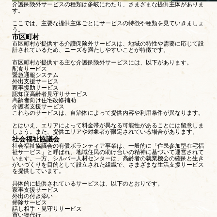
介護保険外サービスの種類は多岐にわたり、さまざまな提供主体がありま
す。
ここでは、主要な提供主体ごとにサービスの特徴や種類を見ていきましょ
う。
市区町村
市区町村が提供する介護保険外サービスは、地域の特性や需要に応じて設
計されているため、ニーズを満たしやすいことが特徴です。
市区町村が提供する主な介護保険外サービスには、以下があります。
配食サービス
緊急通報システム
外出支援サービス
家事援助サービス
認知症高齢者見守りサービス
高齢者向け住宅改修補助
介護者支援サービス
これらのサービスは、自治体によって提供内容や利用条件が異なります。
とはいえ、エリアによって料金帯が異なる可能性があることには留意しま
しょう。また、提供エリアや対象者が限定されている場合があります。
社会福祉協議会
社会福祉協議会の有償ボランティア事業は、一般的に「住民参加型在宅福
祉サービス」と呼ばれ、地域住民の助け合いの精神に基づいて運営されて
います。一方、シルバー人材センターは、高齢者の就業機会の確保と生き
がいづくりを目的として設立された組織で、さまざまな生活支援サービス
を提供しています。
具体的に提供されているサービスは、以下のとおりです。
家事支援サービス
外出の付き添い
掃除サービス
話し相手・見守りサービス
買い物代行