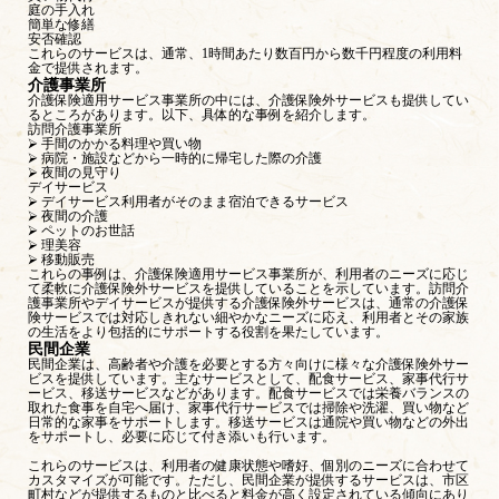
庭の手入れ
簡単な修繕
安否確認
これらのサービスは、通常、1時間あたり数百円から数千円程度の利用料
金で提供されます。
介護事業所
介護保険適用サービス事業所の中には、介護保険外サービスも提供してい
るところがあります。以下、具体的な事例を紹介します。
訪問介護事業所
⮚ 手間のかかる料理や買い物
⮚ 病院・施設などから一時的に帰宅した際の介護
⮚ 夜間の見守り
デイサービス
⮚ デイサービス利用者がそのまま宿泊できるサービス
⮚ 夜間の介護
⮚ ペットのお世話
⮚ 理美容
⮚ 移動販売
これらの事例は、介護保険適用サービス事業所が、利用者のニーズに応じ
て柔軟に介護保険外サービスを提供していることを示しています。訪問介
護事業所やデイサービスが提供する介護保険外サービスは、通常の介護保
険サービスでは対応しきれない細やかなニーズに応え、利用者とその家族
の生活をより包括的にサポートする役割を果たしています。
民間企業
民間企業は、高齢者や介護を必要とする方々向けに様々な介護保険外サー
ビスを提供しています。主なサービスとして、配食サービス、家事代行サ
ービス、移送サービスなどがあります。配食サービスでは栄養バランスの
取れた食事を自宅へ届け、家事代行サービスでは掃除や洗濯、買い物など
日常的な家事をサポートします。移送サービスは通院や買い物などの外出
をサポートし、必要に応じて付き添いも行います。
これらのサービスは、利用者の健康状態や嗜好、個別のニーズに合わせて
カスタマイズが可能です。ただし、民間企業が提供するサービスは、市区
町村などが提供するものと比べると料金が高く設定されている傾向にあり