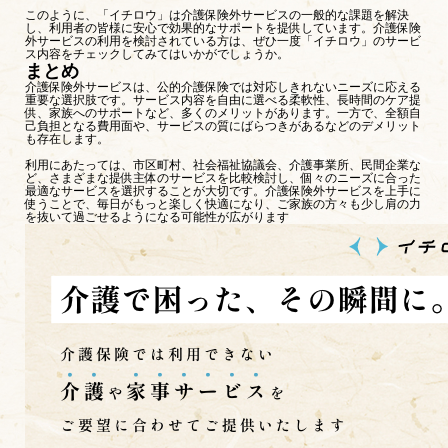
このように、「イチロウ」は介護保険外サービスの一般的な課題を解決
し、利用者の皆様に安心で効果的なサポートを提供しています。介護保険
外サービスの利用を検討されている方は、ぜひ一度「イチロウ」のサービ
ス内容をチェックしてみてはいかがでしょうか。
まとめ
介護保険外サービスは、公的介護保険では対応しきれないニーズに応える
重要な選択肢です。サービス内容を自由に選べる柔軟性、長時間のケア提
供、家族へのサポートなど、多くのメリットがあります。一方で、全額自
己負担となる費用面や、サービスの質にばらつきがあるなどのデメリット
も存在します。
利用にあたっては、市区町村、社会福祉協議会、介護事業所、民間企業な
ど、さまざまな提供主体のサービスを比較検討し、個々のニーズに合った
最適なサービスを選択することが大切です。介護保険外サービスを上手に
使うことで、毎日がもっと楽しく快適になり、ご家族の方々も少し肩の力
を抜いて過ごせるようになる可能性が広がります