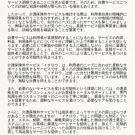
サービス調整であることに注意が必要です。そのため、自費サービスにつ
いての詳細な知識や経験が限られている場合もあります。
したがって、介護保険外サービスを検討する際は、利用者自身が積極的に
情報収集を行うことをおすすめします。インターネットや地域の情報誌、
口コミなどを活用して、自分のニーズに合ったサービスを探してみましょ
う。興味のあるサービスが見つかったら、直接サービス提供事業者に連絡
を取り、詳細な情報を確認することが重要です。
自費サービスは利用者が直接契約することになるため、サービスの内容、
料金、利用条件などについて十分に理解した上で判断することが大切とな
ります。必要に応じて家族や信頼できる人に相談しながら、自分に最適な
サービスを選択しましょう。このように、自ら情報を集め、直接サービス
提供者と相談することで、自分のニーズにより適したサービスを見つける
ことができる可能性が高まります。
介護保険外サービス「イチロウ」は、利用者のニーズに合わせた柔軟なサ
ポートを提供するサービスです。多くの介護保険外サービスでは費用が高
額になりがちですが、「イチロウ」は使った分だけ費用が発生する明朗会
計な料金形態を採用しています。これにより、必要なサービスのみを利用
でき、無駄な出費を抑えることができます。
また、必要のないサービスを受ける可能性という課題に対しては、介護資
格を持ったケアコンシェルジュがお客様をトータルサポートします。専門
知識を持つスタッフが個々のニーズを丁寧に把握し、最適なサービスプラ
ンを提案するため、過剰なサービスを避けつつ、必要なケアを受けること
ができます。
さらに、介護保険外サービスでは提供者によってサービスの質にばらつき
があることが懸念されますが、「イチロウ」ではこの問題にも対応してい
ます。スキル、経験、性格、稼働実績などを考慮した独自の介護士選定シ
ステムにより、お客様に最適なパートナーを提供します。加えて、定期的
な評価制度やトレーニングといった品質向上の仕組みを設けることで、一
貫して高品質なサービスを提供しています。