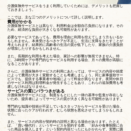
介護保険外サービスをうまく利用していくためには、デメリットも把握し
ておきましょう。
ここでは、主な三つのデメリットについて詳しく説明します。
費用がかかる
介護保険サービスとは異なり、利用料金は全額自己負担になります。その
ため、経済的な負担が大きくなる可能性があります。
必要なサービスであっても、費用を理由に利用を控えてしまう方もいるか
もしれません。本来受けるべきケアが不足し、生活に支障をきたすことが
考えられます。結果的に高齢者の生活の質が低下したり、家族の介護負担
が増加したりするかもしれません。
また、長期的な利用を考えた場合、家計への影響が無視できません。特
に、24時間ケアや専門的なサービスを利用する場合、月々の費用が高額に
なることがあります。
さらに、介護保険外サービスの利用にあたっては、サービスの内容や頻度
によって費用が大きく変動することも考慮しましょう。同じ家事援助サー
ビスでも、提供する事業者や地域によって料金が異なります。夜間や休日
のサービス利用は割増料金が発生することもあり、これらの追加費用も考
慮しなければなりません。
サービスの質にバラつきがある
介護保険外サービスには、制度をもとにした一律の基準や監査が存在しな
いため、提供者によってサービスの質が大きく異なる可能性があります。
専門的な知識や技術が不足しているスタッフからサービスを受けた場合、
状態に合ったケアが行われず、むしろ状態を悪化させてしまうかもしれま
せん。
また、サービスの内容が契約時の説明と異なる場合があります。たとえ
ば、「買い物代行」というサービスを契約する際、「好みや食事制限に合
った商品を購入します」という契約内容だったにもかかわらず、実際に購