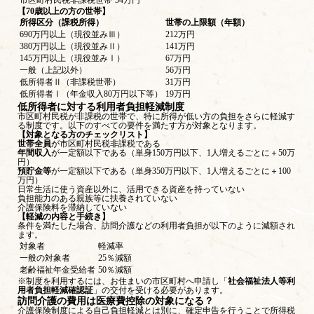
市区町村民税非課税世帯
34万円
【70歳以上の方の世帯】
所得区分（課税所得）
世帯の上限額（年額）
690万円以上（現役並みⅢ）
212万円
380万円以上（現役並みⅡ）
141万円
145万円以上（現役並みⅠ）
67万円
一般（上記以外）
56万円
低所得者Ⅱ（非課税世帯）
31万円
低所得者Ⅰ（年金収入80万円以下等）
19万円
低所得者に対する利用者負担軽減制度
市区町村民税が非課税の世帯で、特に所得が低い方の負担をさらに軽減す
る制度です。以下のすべての要件を満たす方が対象となります。
【対象となる方のチェックリスト】
世帯全員
が市区町村民税非課税である
年間収入
が一定額以下である（単身150万円以下、1人増えるごとに＋50万
円）
預貯金等
が一定額以下である（単身350万円以下、1人増えるごとに＋100
万円）
日常生活に使う資産以外に、活用できる資産を持っていない
負担能力のある親族等に扶養されていない
介護保険料を滞納していない
【軽減の内容と手続き】
条件を満たした場合、訪問介護などの利用者負担が以下のように減額され
ます。
対象者
軽減率
一般の対象者
25％減額
老齢福祉年金受給者
50％減額
※制度を利用するには、お住まいの市区町村へ申請し「
社会福祉法人等利
用者負担軽減確認証
」の交付を受ける必要があります。
訪問介護の費用は医療費控除の対象になる？
介護保険制度による自己負担軽減とは別に、確定申告を行うことで所得税