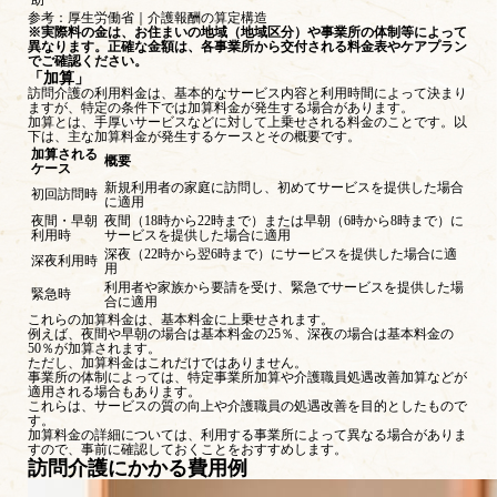
助
参考：
厚生労働省｜介護報酬の算定構造
※実際料の金は、お住まいの地域（地域区分）や事業所の体制等によって
異なります。正確な金額は、各事業所から交付される料金表やケアプラン
でご確認ください。
「加算」
訪問介護の利用料金は、基本的なサービス内容と利用時間によって決まり
ますが、特定の条件下では加算料金が発生する場合があります。
加算とは、手厚いサービスなどに対して上乗せされる料金のことです。以
下は、主な加算料金が発生するケースとその概要です。
加算される
概要
ケース
新規利用者の家庭に訪問し、初めてサービスを提供した場合
初回訪問時
に適用
夜間・早朝
夜間（18時から22時まで）または早朝（6時から8時まで）に
利用時
サービスを提供した場合に適用
深夜（22時から翌6時まで）にサービスを提供した場合に適
深夜利用時
用
利用者や家族から要請を受け、緊急でサービスを提供した場
緊急時
合に適用
これらの加算料金は、基本料金に上乗せされます。
例えば、夜間や早朝の場合は基本料金の25％、深夜の場合は基本料金の
50％が加算されます。
ただし、加算料金はこれだけではありません。
事業所の体制によっては、特定事業所加算や介護職員処遇改善加算などが
適用される場合もあります。
これらは、サービスの質の向上や介護職員の処遇改善を目的としたもので
す。
加算料金の詳細については、利用する事業所によって異なる場合がありま
すので、事前に確認しておくことをおすすめします。
訪問介護にかかる費用例