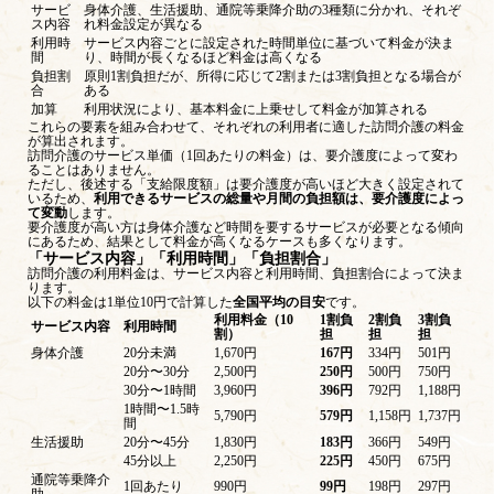
サービ
身体介護、生活援助、通院等乗降介助の3種類に分かれ、それぞ
ス内容
れ料金設定が異なる
利用時
サービス内容ごとに設定された時間単位に基づいて料金が決ま
間
り、時間が長くなるほど料金は高くなる
負担割
原則1割負担だが、所得に応じて2割または3割負担となる場合が
合
ある
加算
利用状況により、基本料金に上乗せして料金が加算される
これらの要素を組み合わせて、それぞれの利用者に適した訪問介護の料金
が算出されます。
訪問介護のサービス単価（1回あたりの料金）は、要介護度によって変わ
ることはありません。
ただし、後述する「支給限度額」は要介護度が高いほど大きく設定されて
いるため、
利用できるサービスの総量や月間の負担額は、要介護度によっ
て変動
します。
要介護度が高い方は身体介護など時間を要するサービスが必要となる傾向
にあるため、結果として料金が高くなるケースも多くなります。
「サービス内容」「利用時間」「負担割合」
訪問介護の利用料金は、サービス内容と利用時間、負担割合によって決ま
ります。
以下の料金は1単位10円で計算した
全国平均の目安
です。
利用料金（10
1割負
2割負
3割負
サービス内容
利用時間
割）
担
担
担
身体介護
20分未満
1,670円
167円
334円
501円
20分〜30分
2,500円
250円
500円
750円
30分〜1時間
3,960円
396円
792円
1,188円
1時間〜1.5時
5,790円
579円
1,158円
1,737円
間
生活援助
20分〜45分
1,830円
183円
366円
549円
45分以上
2,250円
225円
450円
675円
通院等乗降介
1回あたり
990円
99円
198円
297円