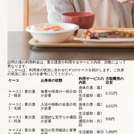
訪問介護の利用料金は、要介護度や利用するサービス内容、回数によって
異なります。
ここからは、利用者の状況に合わせた4つのケースを紹介します。ご自身
の状況に近いものを参考にしてください。
利用サービスの
月額費用の
ケース
お身体の状態
内容
目安
身体介護：週3
ケース1：要介護
食事や排泄の一部介助
回
6,552円
2・独居
が必要
生活援助：週2
回
ケース2：要介護
入浴や移動の全面介助
身体介護：週2
4,632円
3・夫婦
が必要
回
生活援助：週1
ケース3：要介護
定期的な見守りや通院
回
930円
1・同居
が必要
通院介助：月2
回
ケース4：要介護
毎日の安否確認と家事
生活援助：毎日
5,490円