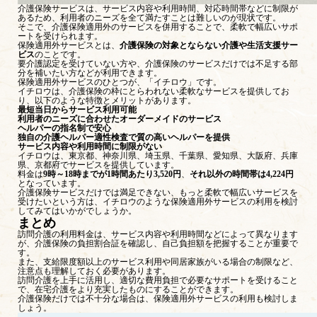
介護保険サービスは、サービス内容や利用時間、対応時間帯などに制限が
あるため、利用者のニーズを全て満たすことは難しいのが現状です。
そこで、介護保険適用外のサービスを併用することで、柔軟で幅広いサポ
ートを受けられます。
保険適用外サービスとは、
介護保険の対象とならない介護や生活支援サー
ビス
のことです。
要介護認定を受けていない方や、介護保険のサービスだけでは不足する部
分を補いたい方などが利用できます。
保険適用外サービスのひとつが、「
イチロウ
」です。
イチロウは、介護保険の枠にとらわれない柔軟なサービスを提供してお
り、以下のような特徴とメリットがあります。
最短当日からサービス利用可能
利用者のニーズに合わせたオーダーメイドのサービス
ヘルパーの指名制で安心
独自の介護ヘルパー適性検査で質の高いヘルパーを提供
サービス内容や利用時間に制限がない
イチロウは、東京都、神奈川県、埼玉県、千葉県、愛知県、大阪府、兵庫
県、京都府でサービスを提供しています。
料金は
9時～18時までが1時間あたり3,520円
、
それ以外の時間帯は4,224円
となっています。
介護保険サービスだけでは満足できない、もっと柔軟で幅広いサービスを
受けたいという方は、イチロウのような保険適用外サービスの利用を検討
してみてはいかがでしょうか。
まとめ
訪問介護の利用料金は、サービス内容や利用時間などによって異なります
が、介護保険の負担割合証を確認し、自己負担額を把握することが重要で
す。
また、支給限度額以上のサービス利用や同居家族がいる場合の制限など、
注意点も理解しておく必要があります。
訪問介護を上手に活用し、適切な費用負担で必要なサポートを受けること
で、在宅介護をより充実したものにすることができます。
介護保険だけでは不十分な場合は、保険適用外サービスの利用も検討しま
しょう。