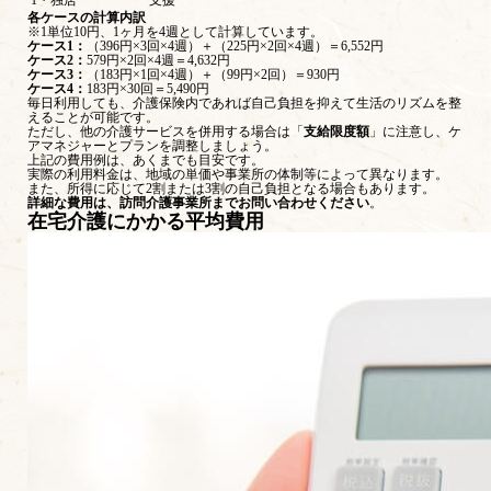
1・独居
支援
各ケースの計算内訳
※1単位10円、1ヶ月を4週として計算しています。
ケース1：
（396円×3回×4週）＋（225円×2回×4週）＝6,552円
ケース2：
579円×2回×4週＝4,632円
ケース3：
（183円×1回×4週）＋（99円×2回）＝930円
ケース4：
183円×30回＝5,490円
毎日利用しても、介護保険内であれば自己負担を抑えて生活のリズムを整
えることが可能です。
ただし、他の介護サービスを併用する場合は「
支給限度額
」に注意し、ケ
アマネジャーとプランを調整しましょう。
上記の費用例は、あくまでも目安です。
実際の利用料金は、地域の単価や事業所の体制等によって異なります。
また、所得に応じて2割または3割の自己負担となる場合もあります。
詳細な費用は、訪問介護事業所までお問い合わせください
。
在宅介護にかかる平均費用