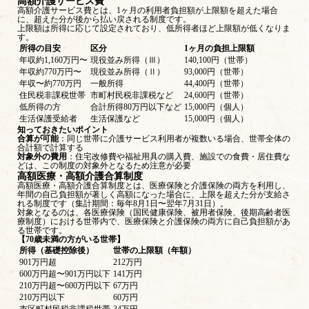
高額介護サービス費
高額介護サービス費とは、1ヶ月の利用者負担額が上限額を超えた場合
に、超えた分が後から払い戻される制度です。
上限額は所得に応じて設定されており、低所得者ほど上限額が低くなりま
す。
所得の目安
区分
1ヶ月の負担上限額
年収約1,160万円〜
現役並み所得（Ⅲ）
140,100円（世帯）
年収約770万円〜
現役並み所得（Ⅱ）
93,000円（世帯）
年収〜約770万円
一般所得
44,400円（世帯）
住民税非課税世帯
市町村民税非課税など
24,600円（世帯）
低所得の方
合計所得80万円以下など
15,000円（個人）
生活保護受給者
生活保護など
15,000円（個人）
知っておきたいポイント
合算が可能
：同じ世帯に介護サービス利用者が複数いる場合、世帯全体の
合計額で計算する
対象外の費用
：住宅改修費や福祉用具の購入費、施設での食費・居住費な
どは、この制度の対象外となるため注意が必要
高額医療・高額介護合算制度
高額医療・高額介護合算制度
とは、医療保険と介護保険の両方を利用し、
年間の自己負担額が著しく高額になった場合に、上限を超えた分が支給さ
れる制度です（集計期間：毎年8月1日〜翌年7月31日）。
対象となるのは、各医療保険（国民健康保険、被用者保険、後期高齢者医
療制度）における世帯内で、医療保険と介護保険の両方に自己負担額があ
る世帯です。
【70歳未満の方がいる世帯】
所得（基礎控除後）
世帯の上限額（年額）
901万円超
212万円
600万円超〜901万円以下
141万円
210万円超〜600万円以下
67万円
210万円以下
60万円