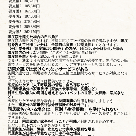
要支援1
50,320円
要支援2
105,310円
要介護1
167,650円
要介護2
197,050円
要介護3
270,480円
要介護4
309,380円
要介護5
362,170円
限度額を超えた場合の自己負担
限度額の範囲内であれば、所得に応じて1〜3割の負担で済みますが、
限度
額を超えて利用した分は「全額自己負担（10割負担）」
となります。
【例】要介護3（限度額270,480円）の方が、月に30万円分利用した場合
限度額内の分
：270,480円（このうち1〜3割が自己負担）
限度額を超えた分
：29,520円（全額自己負担）
つまり、通常よりも支払額が急増するため注意が必要です。無理のない範
囲でサービスを組み合わせるよう、ケアマネジャーと相談しましょう。
訪問介護では受けられないサービスがある
訪問介護では、利用者本人の自立支援に直接関わるサービスが対象となり
ます。
以下のようなサービスは提供できません。
医療的なケア（人工呼吸器の管理、自己導尿など）
利用者家族分の家事代行（家族の食事準備、洗濯など）
日常生活の援助の範囲を超えるもの（ペットの世話、大掃除、窓拭きな
ど）
医療的なケアが必要な場合は、
訪問看護
の利用を検討しましょう。
また、
家族分の家事代行は介護保険の対象外
です。
同居家族がいる場合は、原則「生活援助」を受けられない
同居家族がいる場合、原則として「生活援助」のサービスを受けることは
できません。
これは、
同居家族が家事を行うことが可能
と判断されるためです。
ただし、以下のような例外があります。
同居家族が高齢、障害、病気などで家事が困難な場合
同居家族が仕事や学校などで日中不在の場合