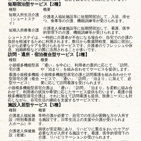
短期宿泊型サービス【2種】
種類
概要
短期入所生活介護
介護老人福祉施設等に短期間宿泊して、入浴、排せ
（ショートステ
つ、食事等の介護、機能訓練等が受けられます。
イ）
介護老人保健施設等に短期間宿泊して、看護、医学
短期入所療養介護
的管理下の介護、機能訓練等が受けられます。
ショートステイは、一時的に介護者が不在になる場合や、自宅での介護の
負担を軽減するために利用されます。数日から数週間程度、施設に宿泊し
ながら必要なケアを受けられるサービスです。介護者のリフレッシュや休
息、冠婚葬祭などの際に活用されることが多いです。
訪問・通所・宿泊複合型サービス【2種】
種類
概要
小規模多機能型居
「通い」を中心に、利用者の選択に応じて、「訪問」
宅介護
や「泊まり」を組み合わせてサービスを提供します。
看護小規模多機能
小規模多機能型居宅介護と訪問看護を組み合わせたサ
型居宅介護（複合
ービスで、「通い」「訪問」「泊まり」に加えて、必
型サービス）
要に応じて訪問看護を受けられます。
小規模多機能型居宅介護は、「通い」「訪問」「泊まり」を柔軟に組み合
わせて、利用者の状況や希望に応じたサービス提供を行います。看護小規
模多機能型居宅介護は、それに加えて訪問看護も提供。医療ニーズにも対
応しながら、在宅生活の継続を支援するサービスです。
施設入居型サービス【5種】
種類
概要
介護老人福祉施
常時介護が必要で、自宅での生活が困難な方が入所す
設（特別養護老
る施設です。日常生活上の支援や介護が受けられま
人ホーム）※
す。
病状が安定期にあり、リハビリに重点をおいたケアが
介護老人保健施
必要な方が入所する施設です。看護、医学的管理下の
設（老健）
介護、リハビリテーションが受けられます。