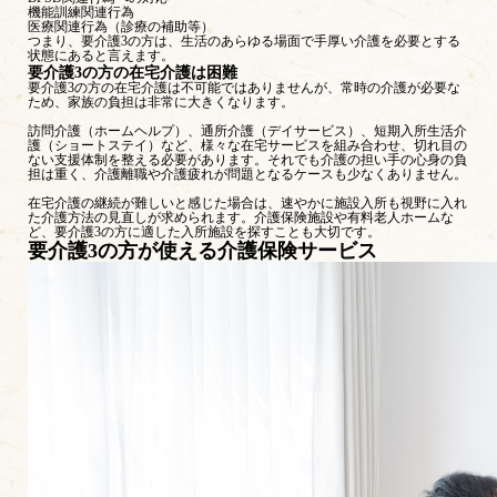
機能訓練関連行為
医療関連行為（診療の補助等）
つまり、要介護3の方は、生活のあらゆる場面で手厚い介護を必要とする
状態にあると言えます。
要介護3の方の在宅介護は困難
要介護3の方の在宅介護は不可能ではありませんが、常時の介護が必要な
ため、家族の負担は非常に大きくなります。
訪問介護（ホームヘルプ）、通所介護（デイサービス）、短期入所生活介
護（ショートステイ）など、様々な在宅サービスを組み合わせ、切れ目の
ない支援体制を整える必要があります。それでも介護の担い手の心身の負
担は重く、介護離職や介護疲れが問題となるケースも少なくありません。
在宅介護の継続が難しいと感じた場合は、速やかに施設入所も視野に入れ
た介護方法の見直しが求められます。介護保険施設や有料老人ホームな
ど、要介護3の方に適した入所施設を探すことも大切です。
要介護3の方が使える介護保険サービス