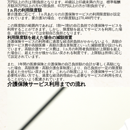
万円以上の方は3割負担となります。40歳以上65歳未満の方は、標準報酬
月額28万円以上の方が2割負担、65万円以上の方が3割負担です。
1ヵ月の利用限度額
要介護度に応じて、1ヵ月あたりの介護保険サービスの利用限度額が設定
されています。要介護3の場合、その限度額は270,480円です。
この限度額の範囲内であれば、1割〜3割の自己負担で介護保険サービスを
利用することができます。しかし、限度額を超えてサービスを利用した場
合、超過分については全額自己負担となります。
利用限度額を超えた場合の減額措置
介護保険サービスの利用者に過度な経済的負担がかからないよう、高額介
護サービス費や高額医療・高額介護合算制度といった減額措置が設けられ
ています。
高額介護サービス費は、1ヵ月の利用者負担額が上限額を超え
た場合に、超えた分が後から払い戻される制度です。上限額は所得に応じ
て設定されています。
また、1年間の医療保険と介護保険の自己負担額の合計が著しく高額にな
った場合、高額医療・高額介護合算制度により、自己負担が一定の限度額
を超えた分が払い戻されます。
これらの制度により、介護保険サービスの
必要性が高い方でも、過度な経済的理由から必要なサービスの利用を控え
ることがないよう配慮されています。
介護保険サービス利用までの流れ