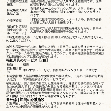
介護療養型医療
長期の療養が必要な方が入所する医療機関です。医学
施設
的管理下の介護などが受けられます。
有料老人ホームやケアハウス等で、入浴、排せつ、食
特定施設入居者
事等の介護、生活等に関する相談・助言などが受けら
生活介護
れます。
日常的な医学管理や看取り・ターミナル、長期の療養
介護医療院
が必要な方が入所する施設です。
認知症対応型共
認知症の方が少人数で共同生活を送りながら、食事や
同生活介護（グ
入浴等の介護や機能訓練等を受けられます。
ループホーム）
※特別養護老人ホームは原則要介護3以上の認定がないと入所できないた
めご注意ください。
施設入居型サービスは、施設に入所して日常的に介護を受けるサービスで
す。常時介護が必要で在宅での生活が難しい場合に利用されます。特養や
グループホーム等では生活の場としてのケア、老健や介護療養型医療施設
では医療的なケアに重点が置かれます。
福祉用具のサービス【2種】
種類
概要
福祉用具貸
車いすやベッドなど、福祉用具のレンタルサービスです。
与
特定福祉用
入浴補助用具や腰掛便座の購入費が、一定の上限額の範囲内
具販売
で保険給付されるサービスです。
福祉用具は、要介護者の自立した生活を助け、介護する側の負担を軽くす
るための用具です。介護保険の対象となる福祉用具は、レンタル(福祉用
具貸与)もしくは購入(特定福祉用具販売)することができます。レンタルの
場合は原則として全額が保険給付の対象となりますが、購入の場合は一定
の上限額（10万円まで）までが給付対象となります。
番外編｜民間の介護施設
介護保険サービス以外にも、サービス付き高齢者向け住宅や有料老人ホー
ムといった民間の介護施設があります。