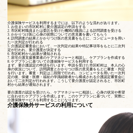
介護保険サービスを利用するまでには、以下のような流れがあります。
1. お住まいの市区町村に要介護認定の申請をする
2. 市区町村職員または委託を受けた機関の職員による訪問調査を受ける
3. かかりつけ医に心身の状態についての意見書を書いてもらう
4. 訪問調査の結果とかかりつけ医の意見書をもとに、コンピュータを用い
た一次判定が行われる
5. 介護認定審査会において、一次判定の結果や特記事項等をもとに二次判
定が行われ、要介護度が決定する
6. 市区町村から結果が通知される
7. 居宅介護支援事業者のケアマネジャーと相談し、ケアプランを作成する
8. ケアプランに基づいて介護保険サービスを利用する
まず、要介護認定の申請を行います。申請を受けた市区町村は、本人の心
身の状況について、訪問調査とかかりつけ医の意見書をもとに審査・判定
を行います。
審査・判定は二段階で行われ、コンピュータを用いた一次判
定の後、保健・医療・福祉の学識経験者から構成される介護認定審査会に
おいて二次判定が行われます。こうして要介護度が認定されると、市区町
村から結果が通知されます。
要介護度の認定を受けたら、ケアマネジャーに相談し、心身の状況や希望
に合わせたケアプランを作成します。このケアプランに基づいて、実際に
介護保険サービスを利用することになります。
介護保険外サービスの利用について