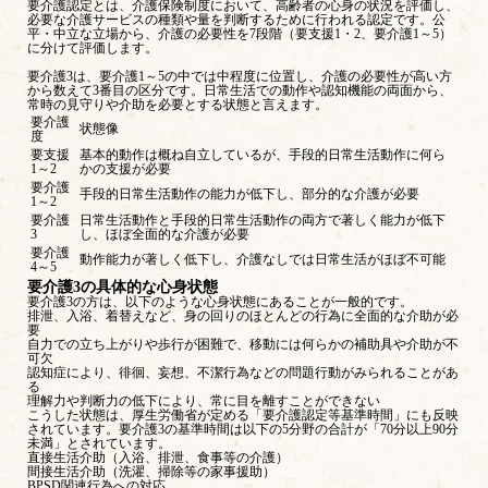
要介護認定とは、介護保険制度において、高齢者の心身の状況を評価し、
必要な介護サービスの種類や量を判断するために行われる認定です。公
平・中立な立場から、介護の必要性を7段階（要支援1・2、要介護1～5）
に分けて評価します。
要介護3は、要介護1～5の中では中程度に位置し、介護の必要性が高い方
から数えて3番目の区分です。日常生活での動作や認知機能の両面から、
常時の見守りや介助を必要とする状態と言えます。
要介護
状態像
度
要支援
基本的動作は概ね自立しているが、手段的日常生活動作に何ら
1～2
かの支援が必要
要介護
手段的日常生活動作の能力が低下し、部分的な介護が必要
1～2
要介護
日常生活動作と手段的日常生活動作の両方で著しく能力が低下
3
し、ほぼ全面的な介護が必要
要介護
動作能力が著しく低下し、介護なしでは日常生活がほぼ不可能
4～5
要介護3の具体的な心身状態
要介護3の方は、以下のような心身状態にあることが一般的です。
排泄、入浴、着替えなど、身の回りのほとんどの行為に全面的な介助が必
要
自力での立ち上がりや歩行が困難で、移動には何らかの補助具や介助が不
可欠
認知症により、徘徊、妄想、不潔行為などの問題行動がみられることがあ
る
理解力や判断力の低下により、常に目を離すことができない
こうした状態は、厚生労働省が定める「要介護認定等基準時間」にも反映
されています。要介護3の基準時間は以下の5分野の合計が「70分以上90分
未満」とされています。
直接生活介助（入浴、排泄、食事等の介護）
間接生活介助（洗濯、掃除等の家事援助）
BPSD関連行為への対応