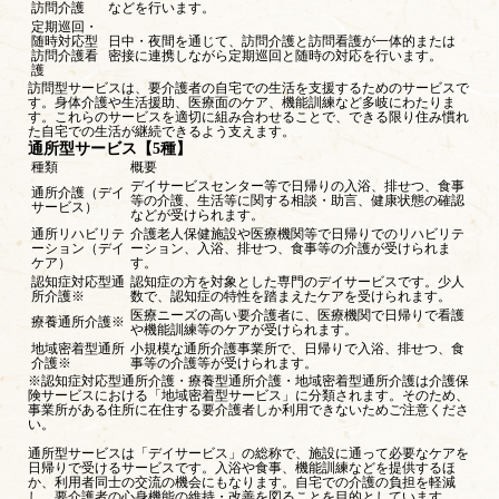
訪問介護
などを行います。
定期巡回・
随時対応型
日中・夜間を通じて、訪問介護と訪問看護が一体的または
訪問介護看
密接に連携しながら定期巡回と随時の対応を行います。
護
訪問型サービスは、要介護者の自宅での生活を支援するためのサービスで
す。身体介護や生活援助、医療面のケア、機能訓練など多岐にわたりま
す。これらのサービスを適切に組み合わせることで、できる限り住み慣れ
た自宅での生活が継続できるよう支えます。
通所型サービス【5種】
種類
概要
デイサービスセンター等で日帰りの入浴、排せつ、食事
通所介護（デイ
等の介護、生活等に関する相談・助言、健康状態の確認
サービス）
などが受けられます。
通所リハビリテ
介護老人保健施設や医療機関等で日帰りでのリハビリテ
ーション（デイ
ーション、入浴、排せつ、食事等の介護が受けられま
ケア）
す。
認知症対応型通
認知症の方を対象とした専門のデイサービスです。少人
所介護※
数で、認知症の特性を踏まえたケアを受けられます。
医療ニーズの高い要介護者に、医療機関で日帰りで看護
療養通所介護※
や機能訓練等のケアが受けられます。
地域密着型通所
小規模な通所介護事業所で、日帰りで入浴、排せつ、食
介護※
事等の介護等が受けられます。
※認知症対応型通所介護・療養型通所介護・地域密着型通所介護は介護保
険サービスにおける「地域密着型サービス」に分類されます。そのため、
事業所がある住所に在住する要介護者しか利用できないためご注意くださ
い。
通所型サービスは「デイサービス」の総称で、施設に通って必要なケアを
日帰りで受けるサービスです。入浴や食事、機能訓練などを提供するほ
か、利用者同士の交流の機会にもなります。自宅での介護の負担を軽減
し、要介護者の心身機能の維持・改善を図ることを目的としています。