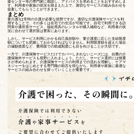
援センター等の専門家に相談し、アドバイスを求めることをおすすめしま
す。利用者や家族の状況を踏まえた上で、適切なサービスの組み合わせを
提案してもらうことができます。
まとめ
要介護3は常時の介護が必要な状態ですが、適切な介護保険サービスを利
用することで、その多くは在宅での生活が可能です。自宅で利用できる訪
問系や通所系サービス、福祉用具のレンタルや購入補助など、利用者の状
況に合わせて選択肢は豊富にあります。
しかし、サービス利用にかかる自己負担額や、要介護度に応じた支給限度
額についても把握しておかなければなりません。利用限度額を超えた場合
の減額措置など、費用面での助成制度にも目を向けることが大切です。
一方で、介護保険サービスだけでカバーしきれないニーズには、自費の介
護保険外サービスも視野に入れましょう。ただし、サービス選択には慎重
さが求められます。介護保険サービスの利用までの流れを理解し、ケアマ
ネジャーをはじめとする専門職の助言を得ながら、利用者や家族に最適な
サービスの組み合わせを探っていくことが重要です。