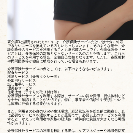
要介護3と認定された方の中には、介護保険サービスだけでは十分に対応
できないニーズを抱えている方もいらっしゃいます。そのような場合、介
護保険外のサービスを利用することも選択肢の一つです。介護保険外サー
ビスとは、介護保険の対象とならないサービスのことを指します。これら
のサービスを利用する場合、全額自己負担となります。ただし、市区町村
や民間団体等が独自に助成を行っている場合もあります。
介護保険外サービスの例としては、以下のようなものがあります。
配食サービス
移送サービス（介護タクシー等）
外出同行サービス
話し相手サービス
理美容サービス
住宅改修（手すりの取り付け等）
介護保険外サービスを利用する際は、サービスの質や費用、提供体制など
を十分に確認することが大切です。特に、事業者の信頼性や実績について
は慎重に評価する必要があります。
また、利用者の心身の状況や生活環境、経済状況等を総合的に勘案し、真
に必要なサービスを選択することが重要です。必要以上のサービスを利用
すると、かえって利用者や家族の経済的・精神的な負担が大きくなる可能
性があります。
介護保険外サービスの利用を検討する際は、ケアマネジャーや地域包括支