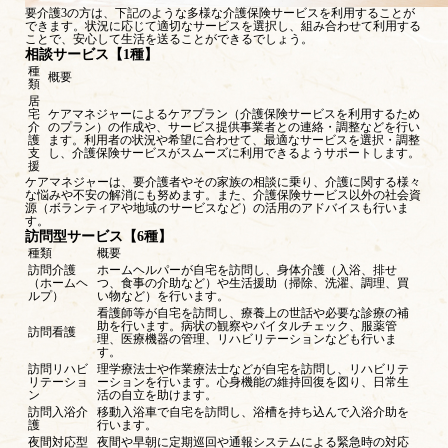
要介護3の方は、下記のような多様な介護保険サービスを利用することが
できます。状況に応じて適切なサービスを選択し、組み合わせて利用する
ことで、安心して生活を送ることができるでしょう。
相談サービス【1種】
種
概要
類
居
宅
ケアマネジャーによるケアプラン（介護保険サービスを利用するため
介
のプラン）の作成や、サービス提供事業者との連絡・調整などを行い
護
ます。利用者の状況や希望に合わせて、最適なサービスを選択・調整
支
し、介護保険サービスがスムーズに利用できるようサポートします。
援
ケアマネジャーは、要介護者やその家族の相談に乗り、介護に関する様々
な悩みや不安の解消にも努めます。また、介護保険サービス以外の社会資
源（ボランティアや地域のサービスなど）の活用のアドバイスも行いま
す。
訪問型サービス【6種】
種類
概要
訪問介護
ホームヘルパーが自宅を訪問し、身体介護（入浴、排せ
（ホームヘ
つ、食事の介助など）や生活援助（掃除、洗濯、調理、買
ルプ）
い物など）を行います。
看護師等が自宅を訪問し、療養上の世話や必要な診療の補
助を行います。病状の観察やバイタルチェック、服薬管
訪問看護
理、医療機器の管理、リハビリテーションなども行いま
す。
訪問リハビ
理学療法士や作業療法士などが自宅を訪問し、リハビリテ
リテーショ
ーションを行います。心身機能の維持回復を図り、日常生
ン
活の自立を助けます。
訪問入浴介
移動入浴車で自宅を訪問し、浴槽を持ち込んで入浴介助を
護
行います。
夜間対応型
夜間や早朝に定期巡回や通報システムによる緊急時の対応