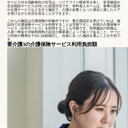
サービス付き高齢者向け住宅は、バリアフリー構造等を有し、安否確認や
生活相談サービスが付いた賃貸住宅です。有料老人ホームは、食事の提供
や介護サービスなどを行う施設で、介護が必要となった場合に適したケア
を受けながら生活を送ることができます。
これらの施設は介護保険の対象外ですが、要介護認定を受けていれば、施
設内で介護保険サービスを利用することは可能ですし、外部の介護保険サ
ービス（在宅サービス）を利用することも可能です。民間施設の特徴は、
入居一時金や月額利用料の設定が事業者によって様々であること。サービ
ス内容や費用を十分に比較検討し、自身に合った施設を選ぶことが大切で
す。
要介護3の介護保険サービス利用負担額