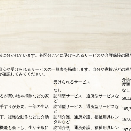
段階に分かれています。各区分ごとに受けられるサービスや介護保険の限
目安や受けられるサービスの一覧表を掲載します。自分や家族がどの程
か確認してみてください。
介護
受けられるサービス
度額
なし
なし
るが買い物や掃除などの家
訪問型サービス、通所型サービスな
50,3
ど
手すりが必要。一部の生活
訪問型サービス、通所型サービスな
105,
ど
下、複雑な動作などに介助
訪問介護、通所介護、福祉用具レン
167,
タルなど
機能も低下し、生活全般に
訪問介護、通所介護、福祉用具レン
197,