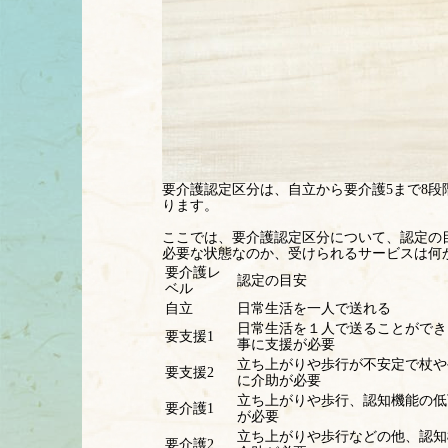
要介護認定区分は、自立から要介護5まで8
ります。
ここでは、要介護認定区分について、認定の
必要な状態なのか、受けられるサービスは何
要介護レ
認定の目安
ベル
自立
日常生活を一人で送れる
日常生活を１人で送ることができ
要支援1
事に支援が必要
立ち上がりや歩行が不安定で杖や
要支援2
に介助が必要
立ち上がりや歩行、認知機能の低
要介護1
が必要
立ち上がりや歩行などの他、認知
要介護2