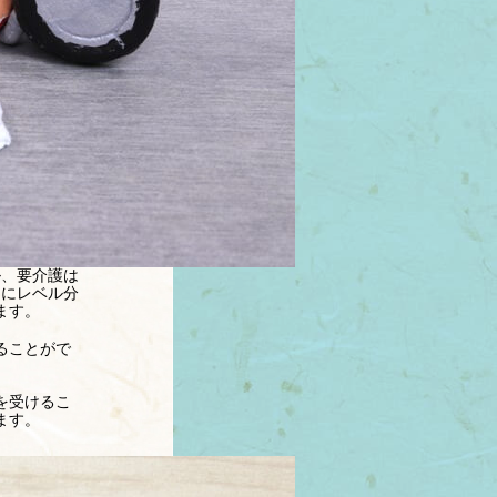
ル、要介護は
スにレベル分
ます。
ることがで
を受けるこ
ます。