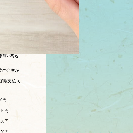
度額が異な
度の介護が
保険支払限
20円
310円
650円
050円