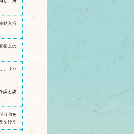
問し、身
移動入浴
療養上の
し、リハ
介護と訪
が自宅を
導を行う