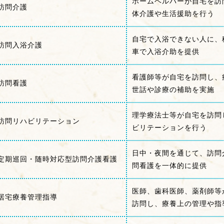
ホームヘルパーが自宅を訪
訪問介護
体介護や生活援助を行う
自宅で入浴できない人に、
訪問入浴介護
車で入浴介助を提供
看護師等が自宅を訪問し、
訪問看護
世話や診療の補助を実施
理学療法士等が自宅を訪問
訪問リハビリテーション
ビリテーションを行う
日中・夜間を通じて、訪問
定期巡回・随時対応型訪問介護看護
問看護を一体的に提供
医師、歯科医師、薬剤師等
居宅療養管理指導
訪問し、療養上の管理や指