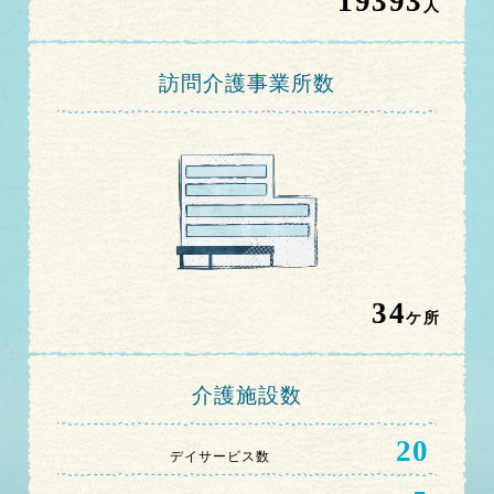
19393
人
訪問介護事業所数
34
ケ所
介護施設数
20
デイサービス数