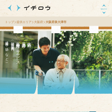
トップ
提供エリア
大阪府
大阪府泉大津市
通院付き添いなど）
（訪問介護・家事代行
高齢者向け
市
大
阪
府
泉
大
津
の
サ
ー
ビス