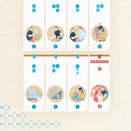
自宅の介護
自宅の家事・
通院付き添い
付き添い
外出の
東京23区のみ
入院中の介護
見守り介護
日中・夜間の
認知症のケア