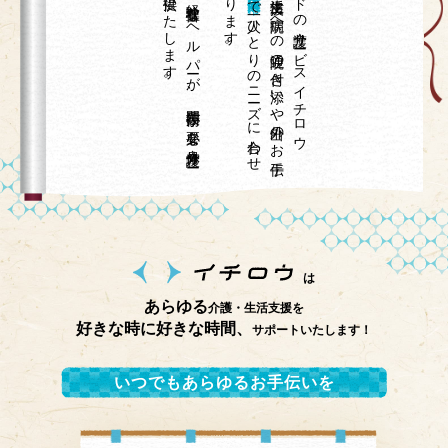
。
介護福祉士や
看護師な
ど
の
経験豊富な
ヘ
ル
パ
ーが
、
専門技術が
必要な
身体介護サ
ー
ビ
ス
を
ご
提供い
た
し
ま
す
オ
ーダ
ーメ
イ
ド
の
介護サ
ービ
ス
イ
チ
ロ
ウ
は
、
在宅介護、
家事代行、
生活支援、
病院へ
の
通院の
付き
添い
や
外出の
お
手伝
い
な
ど
で
一人ひ
と
り
の
ニ
ーズ
に
合わ
せ
対応し
て
お
り
ま
す
は
あらゆる
介護・生活支援を
好きな時に好きな時間、
サポートいたします！
いつでもあらゆるお手伝いを