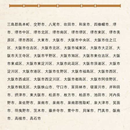
三島郡島本町
、
交野市
、
八尾市
、
吹田市
、
和泉市
、
四條畷市
、
堺
市
、
堺市中区
、
堺市北区
、
堺市南区
、
堺市堺区
、
堺市東区
、
堺市美
原区
、
堺市西区
、
大東市
、
大阪市
、
大阪市中央区
、
大阪市住之江
区
、
大阪市住吉区
、
大阪市北区
、
大阪市城東区
、
大阪市大正区
、
大
阪市天王寺区
、
大阪市平野区
、
大阪市旭区
、
大阪市東住吉区
、
大阪
市東成区
、
大阪市東淀川区
、
大阪市此花区
、
大阪市浪速区
、
大阪市
淀川区
、
大阪市港区
、
大阪市生野区
、
大阪市福島区
、
大阪市西区
、
大阪市西成区
、
大阪市西淀川区
、
大阪市都島区
、
大阪市阿倍野区
、
大阪市鶴見区
、
大阪狭山市
、
守口市
、
富田林市
、
寝屋川市
、
岸和田
市
、
摂津市
、
東大阪市
、
松原市
、
枚方市
、
柏原市
、
池田市
、
河内長
野市
、
泉佐野市
、
泉南市
、
泉南市
、
泉南郡熊取町
、
泉大津市
、
箕面
市
、
羽曳野市
、
茨木市
、
藤井寺市
、
豊中市
、
貝塚市
、
門真市
、
阪南
市
、
高槻市
、
高石市