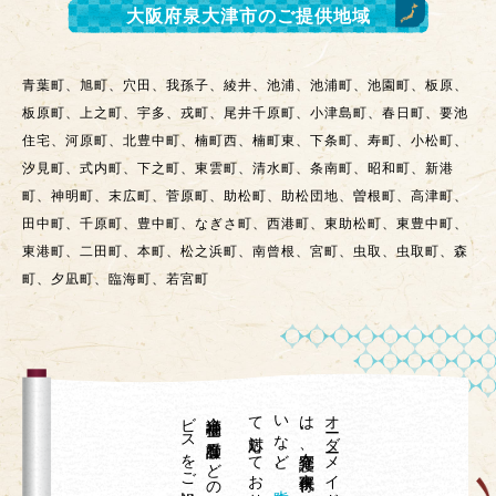
大阪府泉大津市
のご提供地域
青葉町、旭町、穴田、我孫子、綾井、池浦、池浦町、池園町、板原、
板原町、上之町、宇多、戎町、尾井千原町、小津島町、春日町、要池
住宅、河原町、北豊中町、楠町西、楠町東、下条町、寿町、小松町、
汐見町、式内町、下之町、東雲町、清水町、条南町、昭和町、新港
町、神明町、末広町、菅原町、助松町、助松団地、曽根町、高津町、
田中町、千原町、豊中町、なぎさ町、西港町、東助松町、東豊中町、
東港町、二田町、本町、松之浜町、南曾根、宮町、虫取、虫取町、森
町、夕凪町、臨海町、若宮町
て
。
、
大阪府泉大津市