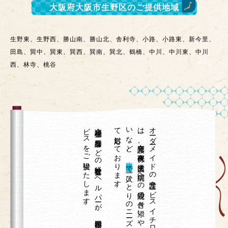
大阪府大阪市生野区
のご提供地域
生野東、生野西、勝山南、勝山北、舎利寺、小路、小路東、新今里、
田島、巽中、巽東、巽西、巽南、巽北、鶴橋、中川、中川東、中川
西、林寺、桃谷
。
介護福祉士や
看護師な
ど
の
経験豊富な
ヘ
ル
パ
ーが
、
専門技術が
必要な
身体介護サ
ー
ビ
ス
を
ご
提供い
た
し
ま
す
て
。
、
オ
ーダ
ーメ
イ
ド
の
介護サ
ービ
ス
イ
チ
ロ
ウ
は
、
在宅介護、
家事代行、
生活支援、
病院へ
の
通院の
付き
添い
や
外出の
お
手伝
い
な
ど
大阪府大阪市生野区
で
一人ひ
と
り
の
ニ
ーズ
に
合わ
せ
対応し
て
お
り
ま
す