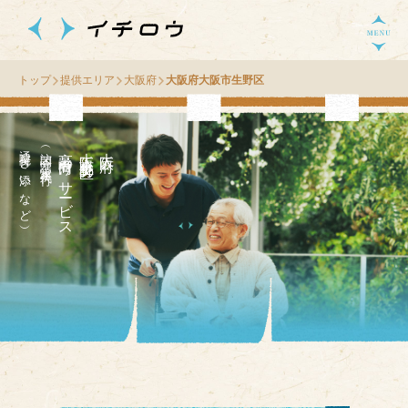
トップ
提供エリア
大阪府
大阪府大阪市生野区
通院付き添いなど）
（訪問介護・家事代行
高齢者向け
区
大
阪
府
大
阪
市
野
生
の
サ
ー
ビス