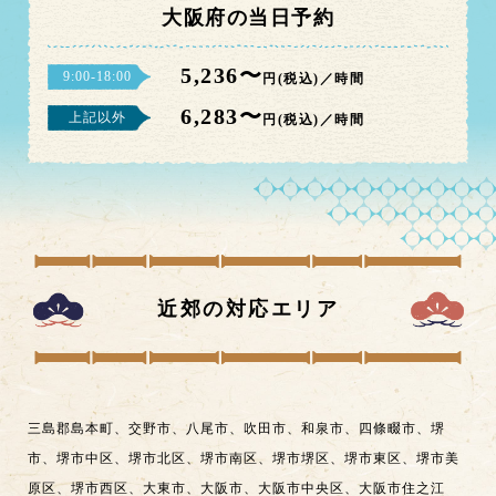
大阪府の当日予約
5,236〜
9:00-18:00
円(税込)／時間
6,283〜
上記以外
円(税込)／時間
近郊の対応エリア
三島郡島本町
、
交野市
、
八尾市
、
吹田市
、
和泉市
、
四條畷市
、
堺
市
、
堺市中区
、
堺市北区
、
堺市南区
、
堺市堺区
、
堺市東区
、
堺市美
原区
、
堺市西区
、
大東市
、
大阪市
、
大阪市中央区
、
大阪市住之江