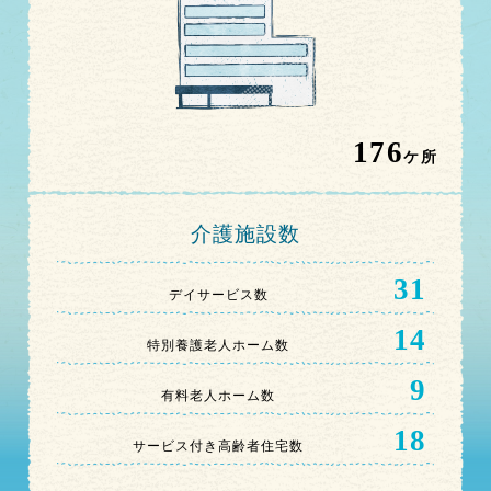
176
ケ所
介護施設数
31
デイサービス数
14
特別養護老人ホーム数
9
有料老人ホーム数
18
サービス付き高齢者住宅数