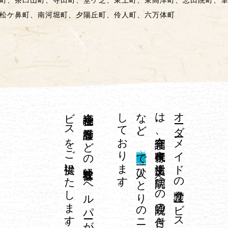
町、茶臼山町、寺田町、堂ケ芝、東上町、東高津町、悲田院町、
松ケ鼻町、南河堀町、夕陽丘町、伶人町、六万体町
。
介護福祉士や
看護師な
ど
の
経験豊富な
ヘ
ル
パ
ーが
、
専門技術が
必要な
身体介護サ
ー
ビ
ス
を
ご
提供い
た
し
ま
す
し
。
、
オ
ーダ
ーメ
イ
ド
の
介護サ
ービ
ス
イ
チ
ロ
ウ
は
、
在宅介護、
家事代行、
生活支援、
病院へ
の
通院の
付き
添い
や
外出の
お
手伝い
な
ど
大阪府大阪市天王寺区
で
一人ひ
と
り
の
ニ
ーズ
に
合わ
せ
て
対応
て
お
り
ま
す