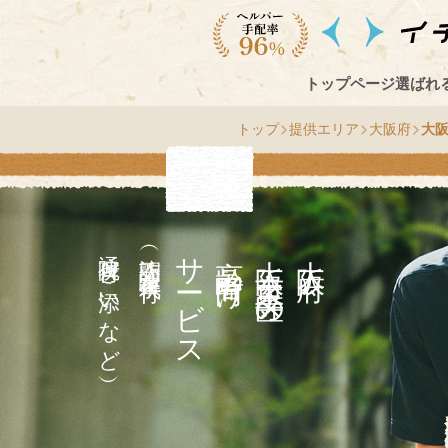
トップページ
選ばれ
トップ
提供エリア
大阪府
大
通院付き添いなど）
（訪問介護・家事代行
サ
高齢者向け
区
大
阪
府
大
阪
市
王
寺
天
ー
の
ビス