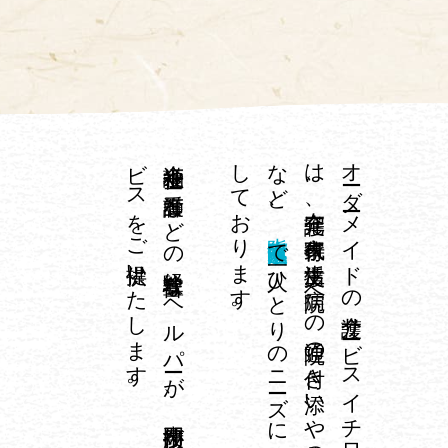
。
介護福祉士や
看護師な
ど
の
経験豊富な
ヘ
ル
パ
ーが
、
専門技術が
必要な
身体介護サ
ー
ビ
ス
を
ご
提供い
た
し
ま
す
し
。
、
オ
ーダ
ーメ
イ
ド
の
介護サ
ービ
ス
イ
チ
ロ
ウ
は
、
在宅介護、
家事代行、
生活支援、
病院へ
の
通院の
付き
添い
や
外出の
お
手伝い
な
ど
大阪府大阪市浪速区
で
一人ひ
と
り
の
ニ
ーズ
に
合わ
せ
て
対応
て
お
り
ま
す