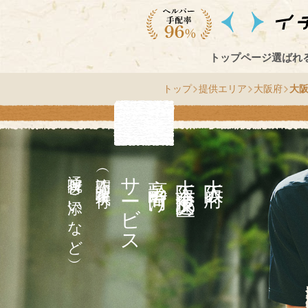
トップページ
選ばれ
トップ
提供エリア
大阪府
大
通院付き添いなど）
（訪問介護・家事代行
サ
高齢者向け
区
大
阪
府
大
阪
市
速
浪
の
ー
ビス