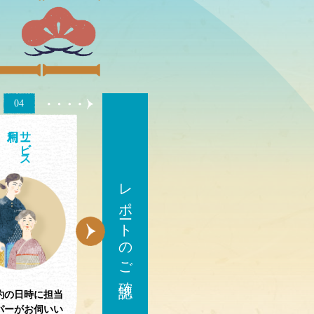
04
サ
ビス
レポートのご確認
約の日時に担当
パーがお伺いい