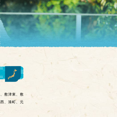
域
草、敷津東、敷
橋西、湊町、元