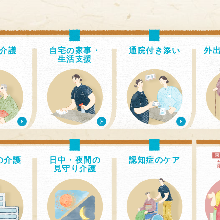
介護
自宅の家事・
通院付き添い
外
生活支援
の介護
日中・夜間の
認知症のケア
見守り介護