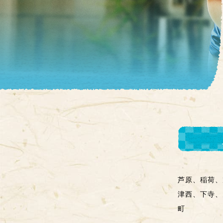
芦原、稲荷、
津西、下寺、
町