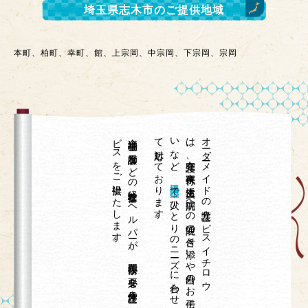
埼玉県志木市
のご提供地域
本町、柏町、幸町、館、上宗岡、中宗岡、下宗岡、宗岡
。
介護福祉士や
看護師な
ど
の
経験豊富な
ヘ
ル
パ
ーが
、
専門技術が
必要な
身体介護サ
ー
ビ
ス
を
ご
提供い
た
し
ま
す
て
。
、
オ
ーダ
ーメ
イ
ド
の
介護サ
ービ
ス
イ
チ
ロ
ウ
は
、
在宅介護、
家事代行、
生活支援、
病院へ
の
通院の
付き
添い
や
外出の
お
手伝
い
な
ど
埼玉県志木市
で
一人ひ
と
り
の
ニ
ーズ
に
合わ
せ
対応し
て
お
り
ま
す