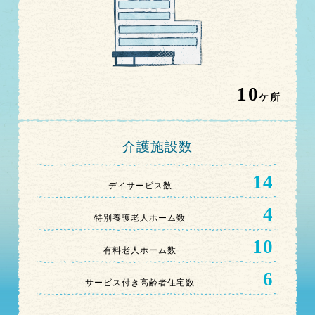
10
ケ所
介護施設数
14
デイサービス数
4
特別養護老人ホーム数
10
有料老人ホーム数
6
サービス付き高齢者住宅数