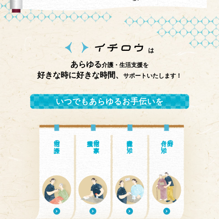
は
あらゆる
介護・生活支援を
好きな時に好きな時間、
サポートいたします！
いつでもあらゆるお手伝いを
自宅の介護
自宅の家事・
通院付き添い
付き添い
外出の