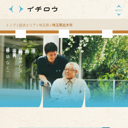
トップ
提供エリア
埼玉県
埼玉県志木市
通院付き添いなど）
（訪問介護・家事代行
高齢者向け
市
埼
玉
県
志
木
の
サ
ー
ビス