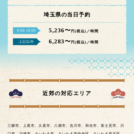
埼玉県の当日予約
5,236〜
9:00-18:00
円(税込)／時間
6,283〜
上記以外
円(税込)／時間
近郊の対応エリア
三郷市
、
上尾市
、
久喜市
、
八潮市
、
吉川市
、
和光市
、
富士見市
、
川
口市
、
川越市
、
さいたま市
、
さいたま市中央区
、
さいたま市北区
、