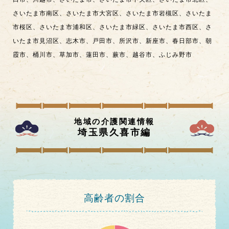
さいたま市南区
、
さいたま市大宮区
、
さいたま市岩槻区
、
さいたま
市桜区
、
さいたま市浦和区
、
さいたま市緑区
、
さいたま市西区
、
さ
いたま市見沼区
、
志木市
、
戸田市
、
所沢市
、
新座市
、
春日部市
、
朝
霞市
、
桶川市
、
草加市
、
蓮田市
、
蕨市
、
越谷市
、
ふじみ野市
地域の介護関連情報
埼玉県久喜市
編
高齢者の割合