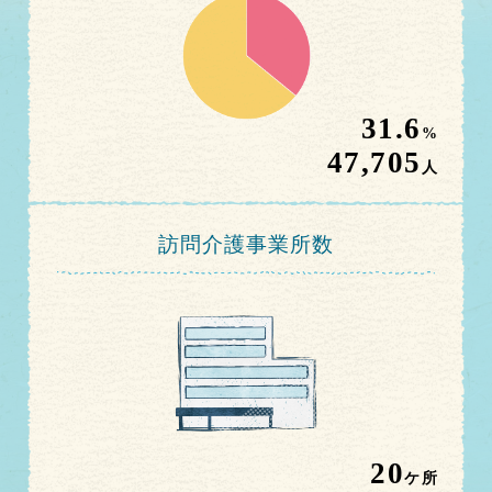
31.6
%
47,705
人
訪問介護事業所数
20
ケ所