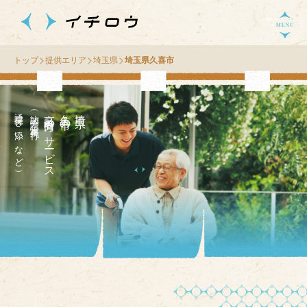
トップ
提供エリア
埼玉県
埼玉県久喜市
通院付き添いなど）
（訪問介護・家事代行
高齢者向け
市
埼
玉
県
久
喜
の
サ
ー
ビス