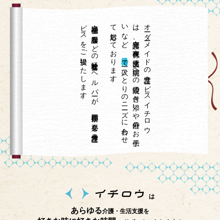
。
介護福祉士や
看護師な
ど
の
経験豊富な
ヘ
ル
パ
ーが
、
専門技術が
必要な
身体介護サ
ー
ビ
ス
を
ご
提供い
た
し
ま
す
て
。
、
オ
ーダ
ーメ
イ
ド
の
介護サ
ービ
ス
イ
チ
ロ
ウ
は
、
在宅介護、
家事代行、
生活支援、
病院へ
の
通院の
付き
添い
や
外出の
お
手伝
い
な
ど
埼玉県久喜市
で
一人ひ
と
り
の
ニ
ーズ
に
合わ
せ
対応し
て
お
り
ま
す
は
あらゆる
介護・生活支援を