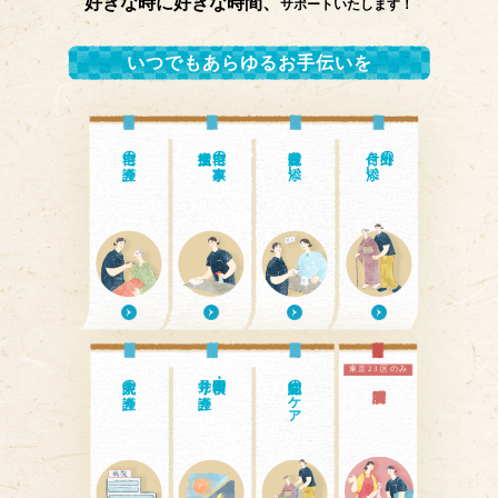
好きな時に好きな時間、
サポートいたします！
いつでもあらゆるお手伝いを
自宅の介護
自宅の家事・
通院付き添い
付き添い
外出の
東京23区のみ
入院中の介護
見守り介護
日中・夜間の
認知症のケア