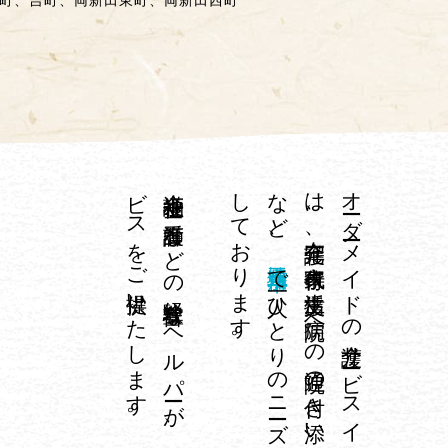
町、吉町、両新田東町、両新田西町
。
介護福祉士や
看護師な
ど
の
経験豊富な
ヘ
ル
パ
ーが
、
専門技術が
必要な
身体介護サ
ー
ビ
ス
を
ご
提供い
た
し
ま
す
し
。
、
オ
ーダ
ーメ
イ
ド
の
介護サ
ービ
ス
イ
チ
ロ
ウ
は
、
在宅介護、
家事代行、
生活支援、
病院へ
の
通院の
付き
添い
や
外出の
お
手伝い
な
ど
埼玉県草加市
で
一人ひ
と
り
の
ニ
ーズ
に
合わ
せ
て
対応
て
お
り
ま
す