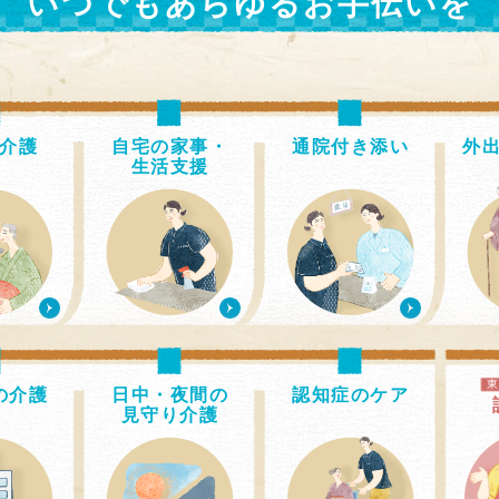
いつでもあらゆるお手伝いを
介護
自宅の家事・
通院付き添い
外
生活支援
の介護
日中・夜間の
認知症のケア
見守り介護