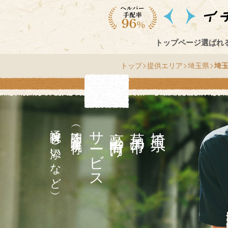
トップページ
選ばれ
トップ
提供エリア
埼玉県
埼
通院付き添いなど）
（訪問介護・家事代行
サ
高齢者向け
市
埼
玉
県
草
加
の
ー
ビス