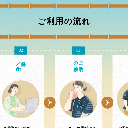
ご利用の流れ
02
03
／予約
の確定
ご予約