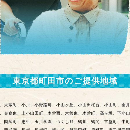
東京都町田市
のご提供地域
、大蔵町、小川、小野路町、小山ヶ丘、小山田桜台、小山町、金
、金森東、上小山田町、木曽西、木曽東、木曽町、高ヶ坂、下小
、図師町、忠生、玉川学園、つくし野、鶴川、鶴間、常盤町、中