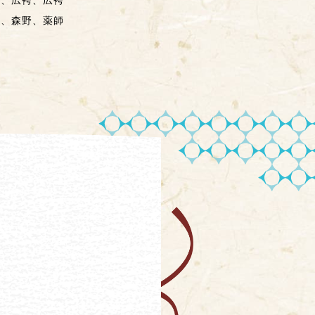
園、広袴、広袴
山、森野、薬師