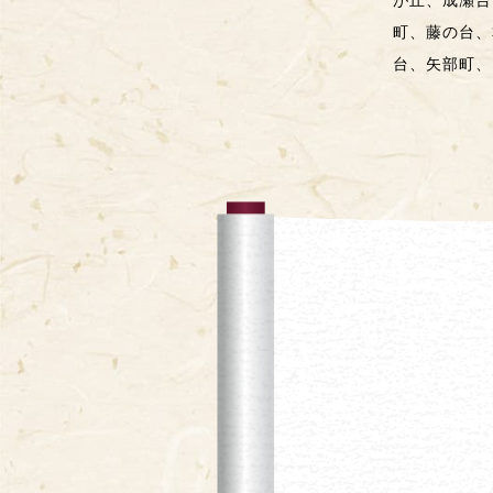
が丘、成瀬台
町、藤の台、
台、矢部町、