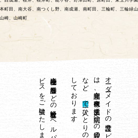
、西成瀬、根岸、根岸町、能ヶ谷、野津田町、原町田、東玉川学
本町田、南大谷、南つくし野、南成瀬、南町田、三輪町、三輪緑
山崎、山崎町
。
介護福祉士や
看護師な
ど
の
経験豊富な
ヘ
ル
パ
ーが
、
専門技術が
必要な
身体介護サ
ー
ビ
ス
を
ご
提供い
た
し
ま
す
し
。
、
オ
ーダ
ーメ
イ
ド
の
介護サ
ービ
ス
イ
チ
ロ
ウ
は
、
在宅介護、
家事代行、
生活支援、
病院へ
の
通院の
付き
添い
や
外出の
お
手伝い
な
ど
東京都町田市