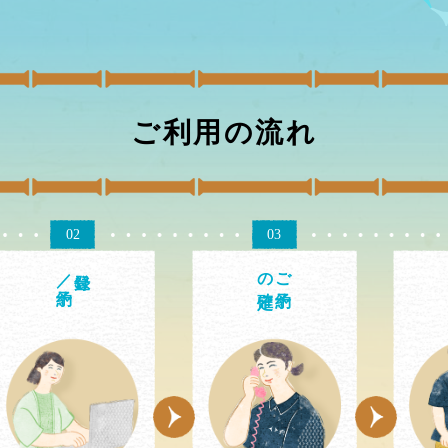
ご利用の流れ
02
03
／予約
の確定
ご予約