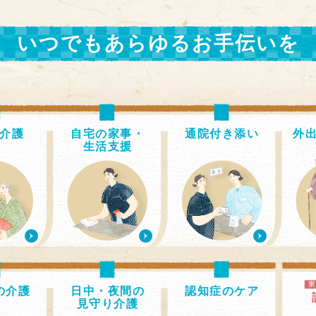
いつでもあらゆるお手伝いを
介護
自宅の家事・
通院付き添い
外
生活支援
の介護
日中・夜間の
認知症のケア
見守り介護