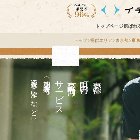
トップページ
選ばれ
トップ
提供エリア
東京都
東
通院付き添いなど）
（訪問介護・家事代行
サ
高齢者向け
市
東
京
都
町
田
の
ー
ビス