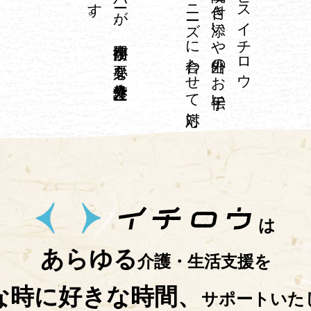
で
一人ひ
と
り
の
ニ
ーズ
に
合わ
せ
て
対応
て
お
り
ま
す
は
あらゆる
介護・生活支援を
な時に好きな時間、
サポートいた