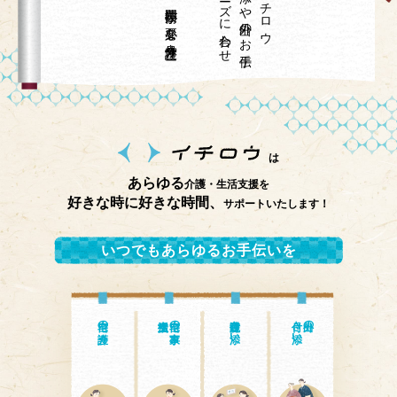
は
あらゆる
介護・生活支援を
好きな時に好きな時間、
サポートいたします！
いつでもあらゆるお手伝いを
自宅の介護
自宅の家事・
通院付き添い
付き添い
外出の