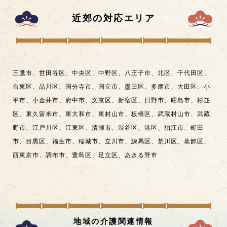
近郊の対応エリア
三鷹市
、
世田谷区
、
中央区
、
中野区
、
八王子市
、
北区
、
千代田区
、
台東区
、
品川区
、
国分寺市
、
国立市
、
墨田区
、
多摩市
、
大田区
、
小
平市
、
小金井市
、
府中市
、
文京区
、
新宿区
、
日野市
、
昭島市
、
杉並
区
、
東久留米市
、
東大和市
、
東村山市
、
板橋区
、
武蔵村山市
、
武蔵
野市
、
江戸川区
、
江東区
、
清瀬市
、
渋谷区
、
港区
、
狛江市
、
町田
市
、
目黒区
、
福生市
、
稲城市
、
立川市
、
練馬区
、
荒川区
、
葛飾区
、
西東京市
、
調布市
、
豊島区
、
足立区
、
あきる野市
地域の介護関連情報