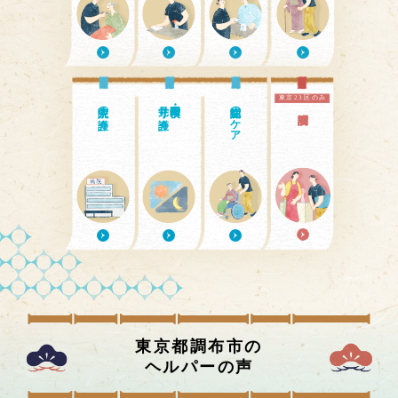
東京23区のみ
入院中の介護
見守り介護
日中・夜間の
認知症のケア
東京都調布市
の
ヘルパーの声