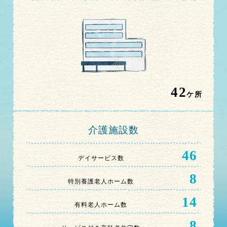
42
ケ所
介護施設数
46
デイサービス数
8
特別養護老人ホーム数
14
有料老人ホーム数
8