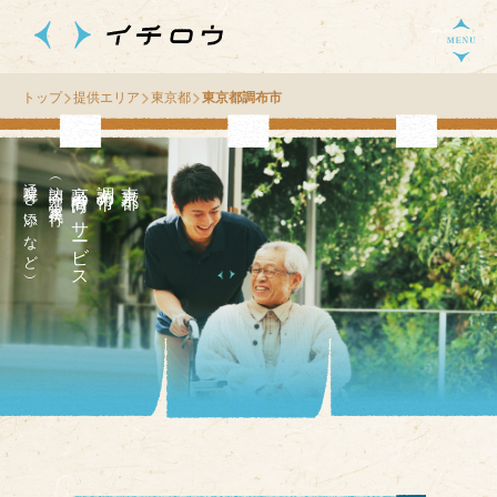
トップ
提供エリア
東京都
東京都調布市
通院付き添いなど）
（訪問介護・家事代行
高齢者向け
市
東
京
都
調
布
の
サ
ー
ビス