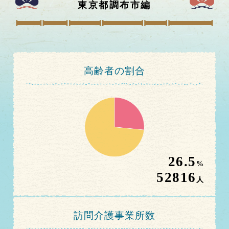
東京都調布市
編
高齢者の割合
26.5
%
52816
人
訪問介護事業所数