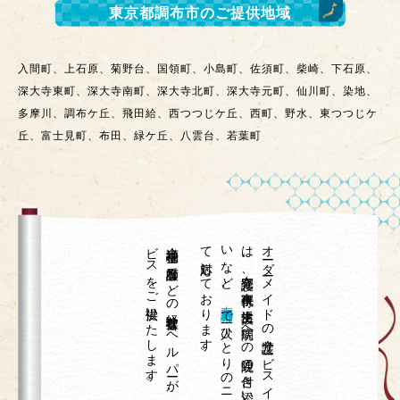
東京都調布市
のご提供地域
入間町、上石原、菊野台、国領町、小島町、佐須町、柴崎、下石原、
深大寺東町、深大寺南町、深大寺北町、深大寺元町、仙川町、染地、
多摩川、調布ケ丘、飛田給、西つつじケ丘、西町、野水、東つつじケ
丘、富士見町、布田、緑ケ丘、八雲台、若葉町
。
介護福祉士や
看護師な
ど
の
経験豊富な
ヘ
ル
パ
ーが
、
専門技術が
必要な
身体介護サ
ー
ビ
ス
を
ご
提供い
た
し
ま
す
て
。
、
オ
ーダ
ーメ
イ
ド
の
介護サ
ービ
ス
イ
チ
ロ
ウ
は
、
在宅介護、
家事代行、
生活支援、
病院へ
の
通院の
付き
添い
や
外出の
お
手伝
い
な
ど
東京都調布市
で
一人ひ
と
り
の
ニ
ーズ
に
合わ
せ
対応し
て
お
り
ま
す