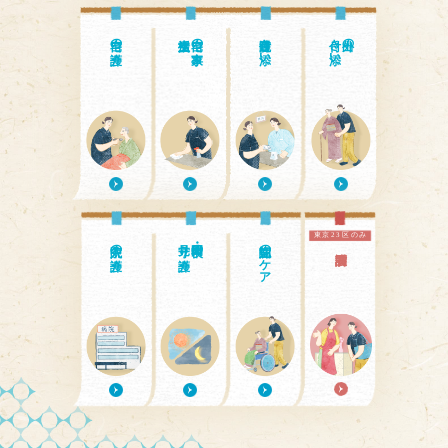
自宅の介護
自宅の家事・
通院付き添い
付き添い
外出の
東京23区のみ
入院中の介護
見守り介護
日中・夜間の
認知症のケア