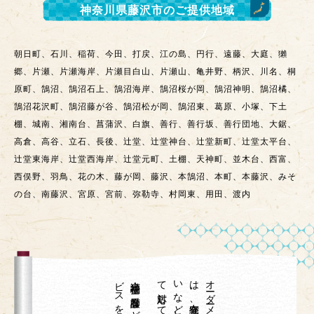
神奈川県藤沢市
のご提供地域
朝日町、石川、稲荷、今田、打戻、江の島、円行、遠藤、大庭、獺
郷、片瀬、片瀬海岸、片瀬目白山、片瀬山、亀井野、柄沢、川名、桐
原町、鵠沼、鵠沼石上、鵠沼海岸、鵠沼桜が岡、鵠沼神明、鵠沼橘、
鵠沼花沢町、鵠沼藤が谷、鵠沼松が岡、鵠沼東、葛原、小塚、下土
棚、城南、湘南台、菖蒲沢、白旗、善行、善行坂、善行団地、大鋸、
高倉、高谷、立石、長後、辻堂、辻堂神台、辻堂新町、辻堂太平台、
辻堂東海岸、辻堂西海岸、辻堂元町、土棚、天神町、並木台、西富、
西俣野、羽鳥、花の木、藤が岡、藤沢、本鵠沼、本町、本藤沢、みそ
の台、南藤沢、宮原、宮前、弥勒寺、村岡東、用田、渡内
、