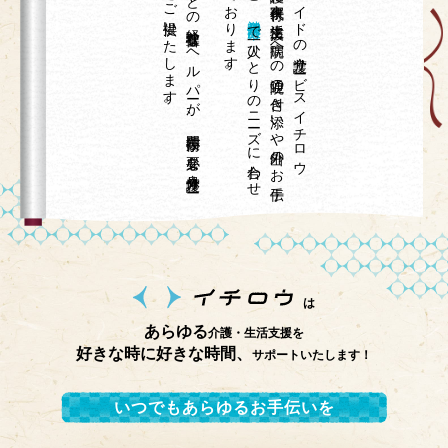
。
介護福祉士や
看護師な
ど
の
経験豊富な
ヘ
ル
パ
ーが
、
専門技術が
必要な
身体介護サ
ー
ビ
ス
を
ご
提供い
た
し
ま
す
て
。
オ
ーダ
ーメ
イ
ド
の
介護サ
ービ
ス
イ
チ
ロ
ウ
は
、
在宅介護、
家事代行、
生活支援、
病院へ
の
通院の
付き
添い
や
外出の
お
手伝
い
な
ど
神奈川県藤沢市
で
一人ひ
と
り
の
ニ
ーズ
に
合わ
せ
対応し
て
お
り
ま
す
は
あらゆる
介護・生活支援を
好きな時に好きな時間、
サポートいたします！
いつでもあらゆるお手伝いを