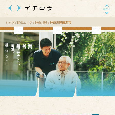
トップ
提供エリア
神奈川県
神奈川県藤沢市
通院付き添いなど）
（訪問介護・家事代行
高齢者向け
市
神
奈
川
県
藤
沢
の
サ
ー
ビス