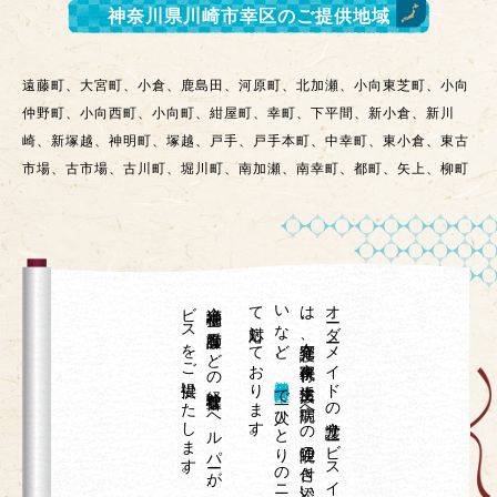
神奈川県川崎市幸区
のご提供地域
遠藤町、大宮町、小倉、鹿島田、河原町、北加瀬、小向東芝町、小向
仲野町、小向西町、小向町、紺屋町、幸町、下平間、新小倉、新川
崎、新塚越、神明町、塚越、戸手、戸手本町、中幸町、東小倉、東古
市場、古市場、古川町、堀川町、南加瀬、南幸町、都町、矢上、柳町
。
介護福祉士や
看護師な
ど
の
経験豊富な
ヘ
ル
パ
ーが
、
専門技術が
必要な
身体介護サ
ー
ビ
ス
を
ご
提供い
た
し
ま
す
て
。
、
オ
ーダ
ーメ
イ
ド
の
介護サ
ービ
ス
イ
チ
ロ
ウ
は
、
在宅介護、
家事代行、
生活支援、
病院へ
の
通院の
付き
添い
や
外出の
お
手伝
い
な
ど
神奈川県川崎市幸区
で
一人ひ
と
り
の
ニ
ーズ
に
合わ
せ
対応し
て
お
り
ま
す