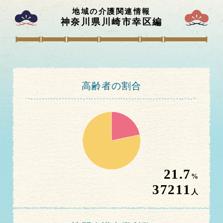
地域の介護関連情報
神奈川県川崎市幸区
編
高齢者の割合
21.7
%
37211
人