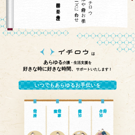
は
あらゆる
介護・生活支援を
好きな時に好きな時間、
サポートいたします！
いつでもあらゆるお手伝いを
自宅の介護
自宅の家事・
通院付き添い
付き添い
外出の