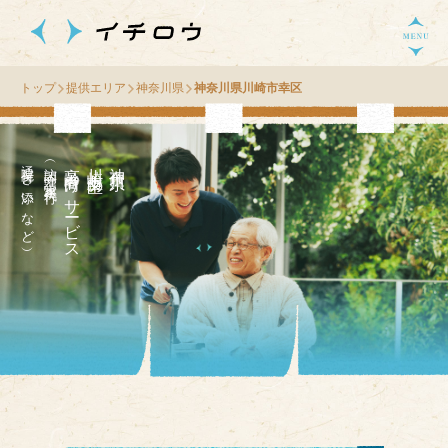
トップ
提供エリア
神奈川県
神奈川県川崎市幸区
通院付き添いなど）
（訪問介護・家事代行
高齢者向け
区
神
奈
川
県
川
崎
市
幸
の
サ
ー
ビス