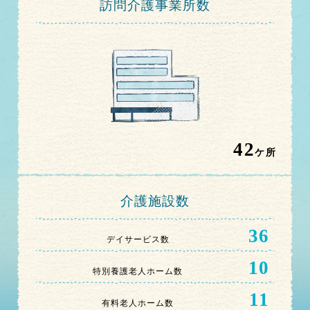
訪問介護事業所数
42
ケ所
介護施設数
36
デイサービス数
10
特別養護老人ホーム数
11
有料老人ホーム数