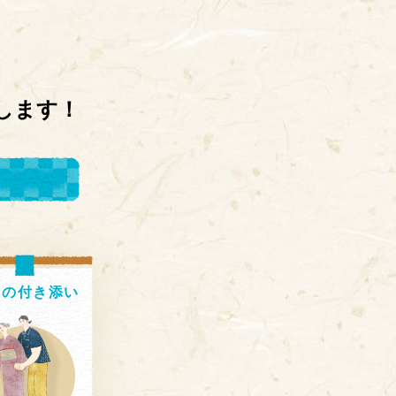
します！
出の
付き添い