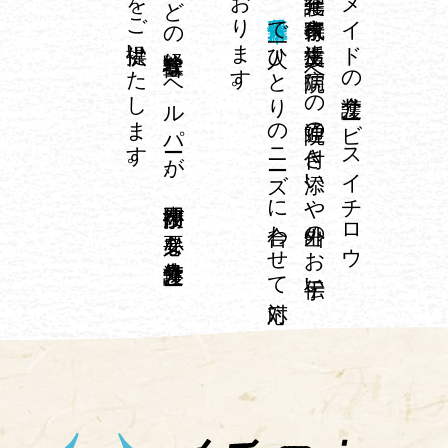
。
介護福祉士や
看護師な
ど
の
経験豊富な
ヘ
ル
パ
ーが
、
専門技術が
必要な
身体介護サ
ー
ビ
ス
を
ご
提供い
た
し
ま
す
し
。
オ
ーダ
ーメ
イ
ド
の
介護サ
ービ
ス
イ
チ
ロ
ウ
は
、
在宅介護、
家事代行、
生活支援、
病院へ
の
通院の
付き
添い
や
外出の
お
手伝い
な
ど
千葉県佐倉市
で
一人ひ
と
り
の
ニ
ーズ
に
合わ
せ
て
対応
て
お
り
ま
す