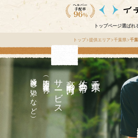
トップページ
選ばれ
トップ
提供エリア
千葉県
千
通院付き添いなど）
（訪問介護・家事代行
サ
高齢者向け
市
千
葉
県
佐
倉
の
ー
ビス