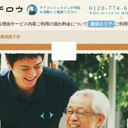
0120-774-
平日8:30〜18:30 休日
る理由
サービス内容
ご利用の流れ
料金について
提供エリア
ご利用
葉県我孫子市