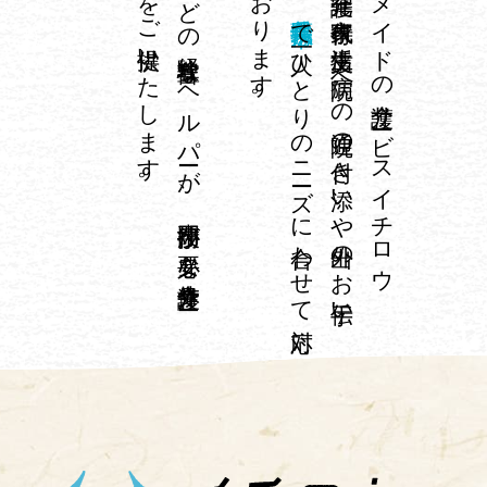
。
介護福祉士や
看護師な
ど
の
経験豊富な
ヘ
ル
パ
ーが
、
専門技術が
必要な
身体介護サ
ー
ビ
ス
を
ご
提供い
た
し
ま
す
し
。
オ
ーダ
ーメ
イ
ド
の
介護サ
ービ
ス
イ
チ
ロ
ウ
は
、
在宅介護、
家事代行、
生活支援、
病院へ
の
通院の
付き
添い
や
外出の
お
手伝い
な
ど
千葉県我孫子市
で
一人ひ
と
り
の
ニ
ーズ
に
合わ
せ
て
対応
て
お
り
ま
す