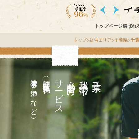
トップページ
選ばれ
トップ
提供エリア
千葉県
千
通院付き添いなど）
（訪問介護・家事代行
サ
高齢者向け
市
千
葉
県
我
孫
子
の
ー
ビス