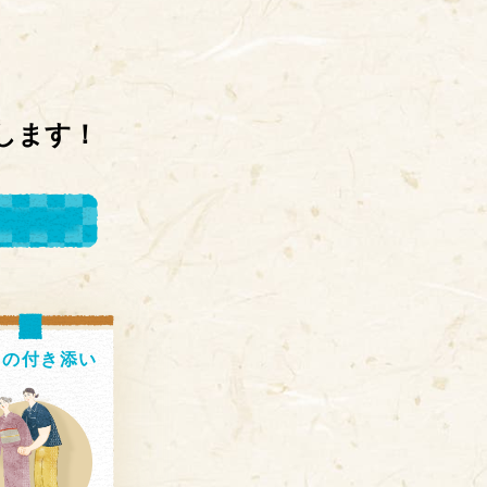
します！
出の
付き添い