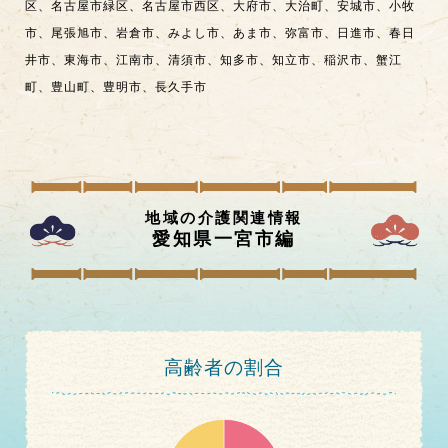
区
、
名古屋市緑区
、
名古屋市西区
、
大府市
、
大治町
、
安城市
、
小牧
市
、
尾張旭市
、
岩倉市
、
みよし市
、
あま市
、
弥富市
、
日進市
、
春日
井市
、
東海市
、
江南市
、
清須市
、
知多市
、
知立市
、
稲沢市
、
蟹江
町
、
豊山町
、
豊明市
、
長久手市
地域の介護関連情報
愛知県一宮市
編
高齢者の割合