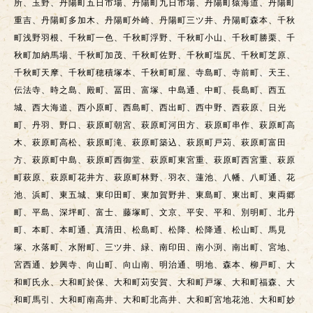
所、玉野、丹陽町五日市場、丹陽町九日市場、丹陽町猿海道、丹陽町
重吉、丹陽町多加木、丹陽町外崎、丹陽町三ツ井、丹陽町森本、千秋
町浅野羽根、千秋町一色、千秋町浮野、千秋町小山、千秋町勝栗、千
秋町加納馬場、千秋町加茂、千秋町佐野、千秋町塩尻、千秋町芝原、
千秋町天摩、千秋町穂積塚本、千秋町町屋、寺島町、寺前町、天王、
伝法寺、時之島、殿町、冨田、富塚、中島通、中町、長島町、西五
城、西大海道、西小原町、西島町、西出町、西中野、西萩原、日光
町、丹羽、野口、萩原町朝宮、萩原町河田方、萩原町串作、萩原町高
木、萩原町高松、萩原町滝、萩原町築込、萩原町戸苅、萩原町富田
方、萩原町中島、萩原町西御堂、萩原町東宮重、萩原町西宮重、萩原
町萩原、萩原町花井方、萩原町林野、羽衣、蓮池、八幡、八町通、花
池、浜町、東五城、東印田町、東加賀野井、東島町、東出町、東両郷
町、平島、深坪町、富士、藤塚町、文京、平安、平和、別明町、北丹
町、本町、本町通、真清田、松島町、松降、松降通、松山町、馬見
塚、水落町、水附町、三ツ井、緑、南印田、南小渕、南出町、宮地、
宮西通、妙興寺、向山町、向山南、明治通、明地、森本、柳戸町、大
和町氏永、大和町於保、大和町苅安賀、大和町戸塚、大和町福森、大
和町馬引、大和町南高井、大和町北高井、大和町宮地花池、大和町妙