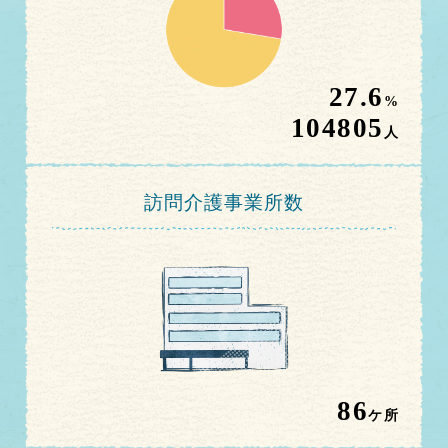
27.6
%
104805
人
訪問介護事業所数
86
ケ所