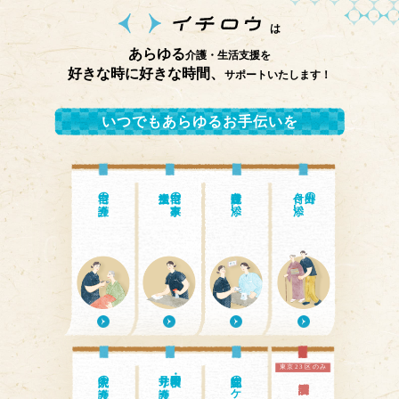
は
あらゆる
介護・生活支援を
好きな時に好きな時間、
サポートいたします！
いつでもあらゆるお手伝いを
自宅の介護
自宅の家事・
通院付き添い
付き添い
外出の
東京23区のみ
入院中の介護
見守り介護
日中・夜間の
認知症のケア