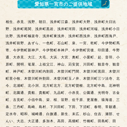
愛知県一宮市
のご提供地域
相生、赤見、浅野、朝日、浅井町江森、浅井町大野、浅井町大日比
野、浅井町尾関、浅井町黒岩、浅井町河田、浅井町河端、浅井町小日
比野、浅井町極楽寺、浅井町東浅井、浅井町西浅井、浅井町西海戸、
浅井町前野、あずら、一色町、石山町、泉、一宮、乾町、今伊勢町馬
寄、今伊勢町新神戸、今伊勢町本神戸、今伊勢町宮後、印田通、牛野
通、大赤見、大江、大毛、大浜、大宮、奥町、小栗町、起、音羽、小
原町、開明、篭屋、上祖父江、神山、苅安賀、川田町、観音寺、観音
町、神戸町、木曽川町内割田、木曽川町門間、木曽川町黒田、木曽川
町里小牧、木曽川町外割田、木曽川町玉ノ井、木曽川町三ツ法寺、北
今、北浦町、北小渕、北方町北方、北方町曽根、北方町中島、北神明
町、北園通、貴船、貴船町、九品町、小赤見、公園通、光明寺、古金
町、古見町、小信中島、栄、桜、笹野、佐千原、更屋敷、猿海道、三
条、三丹町、島崎、島村、下川田町、下田、下沼町、春明、常願通、
定水寺、昭和、城崎通、白旗通、新生、末広、杉山、住吉、瀬部、せ
んい、大志、大正通、多加木、高田、高畑町、竹橋町、田島町、田