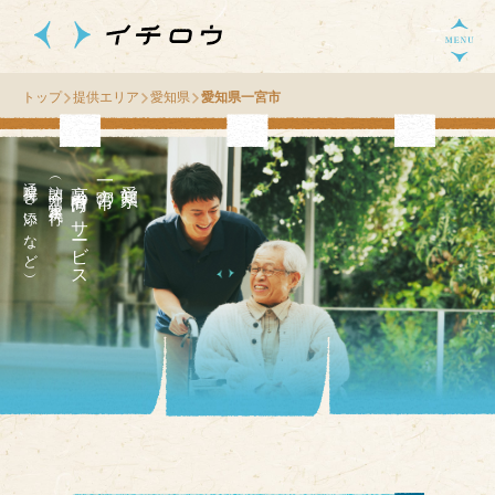
トップ
提供エリア
愛知県
愛知県一宮市
通院付き添いなど）
（訪問介護・家事代行
高齢者向け
市
愛
知
県
一
宮
の
サ
ー
ビス