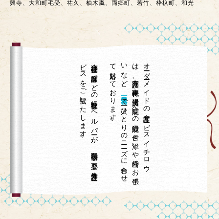
興寺、大和町毛受、祐久、柚木颪、両郷町、若竹、枠杁町、和光
。
介護福祉士や
看護師な
ど
の
経験豊富な
ヘ
ル
パ
ーが
、
専門技術が
必要な
身体介護サ
ー
ビ
ス
を
ご
提供い
た
し
ま
す
て
。
、
オ
ーダ
ーメ
イ
ド
の
介護サ
ービ
ス
イ
チ
ロ
ウ
は
、
在宅介護、
家事代行、
生活支援、
病院へ
の
通院の
付き
添い
や
外出の
お
手伝
い
な
ど
愛知県一宮市
で
一人ひ
と
り
の
ニ
ーズ
に
合わ
せ
対応し
て
お
り
ま
す