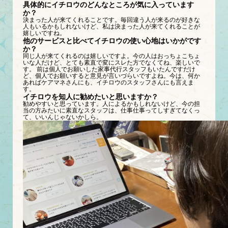
具体的にイチロウのどんなところが気に入っています
か？
決まった人が来てくれることです。毎回違う人が来るのが好きな
人もいるかもしれないけど、私は決まった人が来てくれることが
嬉しいですね。
他のサービスと比べてイチロウの使い心地はいかがです
か？
同じ人が来てくれるのは嬉しいですよ。今の人はおっちょこちょ
いな人だけど、とても素直で変にスレた方でなくてね、楽しいで
す。 前は個人でお願いした家事代行スタッフもいたんですだけ
ど、個人でお願いすると意見が言いづらいですよね。今は、何か
あればケアマネさんにも、イチロウのスタッフさんにも言えま
す。
イチロウを知人に勧めたいと思いますか？
勧めやすいと思っています。人によるかもしれないけど、今の担
当の方みたいに素直なスタッフは、仕事仕事ってしすぎてなくっ
て、いいんじゃないかしら。