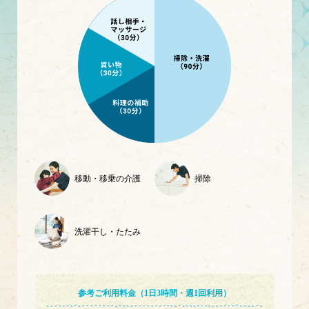
移動・移乗の介護
掃除
洗濯干し・たたみ
参考ご利用料金（1日
3
時間・
週
1
回利用）