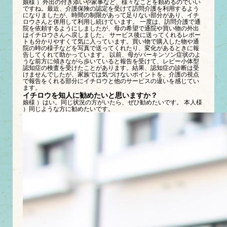
娘様 ）外出の付き添いや家事など、様々なことを頼めるのでいい
ですね。最近、介護保険の認定を受けて訪問介護を利用するよう
になりましたが、時間の制限があって足りない部分があり、イチ
ロウさんと併用して利用し続けています。 一度は、訪問介護で通
院を依頼するようにしましたが、母の希望で通院や買い物の外出
はイチロウさんへ戻しました。 サービス後に送ってくれるレポー
トも分かりやすくて気に入っています。買い物で購入した物や通
院の時の様子などを写真で送ってくれたり、変化があるときに報
告してくれて助かっています。 以前、母がパーキンソン症状のよ
うな前方に傾きながら歩いていると報告を受けて、レビー小体型
認知症の検査を受けたことがあります。結果、認知症の診断は受
けませんでしたが、家族では気づけないポイントを、介護の視点
で報告をくれる部分にイチロウと他のサービスの違いを感じてい
ます。
イチロウを知人に勧めたいと思いますか？
娘様 ）はい。同じ状況の方がいたら、ぜひ勧めたいです。 本人様
）同じような方に勧めたいです。