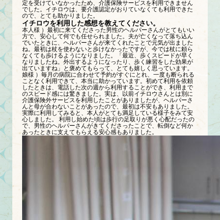
定を受けていなかったため、介護保険サービスを利用できません
でした。イチロウは、要介護認定がおりていなくても利用できた
ので、とても助かりました。
イチロウを利用した感想を教えてください。
本人様 ）最初に来てくださった男性のヘルパーさんがとてもいい
方で、安心して何でも任せられました。夫が亡くなって落ち込ん
でいたときに、ヘルパーさんが来てくれたことで元気が出ました
ね。最初は杖を使わないと歩けなかったですが、今では杖に頼ら
なくても歩けるようになりました。「最近、歩くスピードが早く
なりましたね。外出するようになったり、歩く練習をした効果が
出ていますね」と褒めてもらって、とても嬉しく思っています。
娘様 ）毎月の病院に合わせて予約がすぐにとれ、一度も断られる
ことなく利用できて、本当に助かっています。初めて利用を依頼
したときは、電話した次の週から利用することができ、利用まで
のスピード感には驚きました。実は、以前イチロウさんとは別に
介護保険外サービスを利用したことがありましたが、ヘルパーさ
んと母が合わないことがあったので、最初は不安もありました。
実際に利用してみると、本人がとても満足している様子をみて安
心しました。 利用し始めた頃は歩行の足取りが悪く心配だったの
で、男性のヘルパーさんがきてくださったことで、転倒など何か
あったときに支えてもらえる安心感もありました。