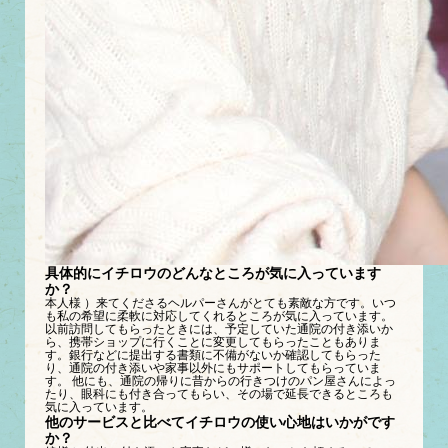
具体的にイチロウのどんなところが気に入っています
か？
本人様 ）来てくださるヘルパーさんがとても素敵な方です。いつ
も私の希望に柔軟に対応してくれるところが気に入っています。
以前訪問してもらったときには、予定していた通院の付き添いか
ら、携帯ショップに行くことに変更してもらったこともありま
す。銀行などに提出する書類に不備がないか確認してもらった
り、通院の付き添いや家事以外にもサポートしてもらっていま
す。 他にも、通院の帰りに昔からの行きつけのパン屋さんによっ
たり、眼科にも付き合ってもらい、その場で延長できるところも
気に入っています。
他のサービスと比べてイチロウの使い心地はいかがです
か？