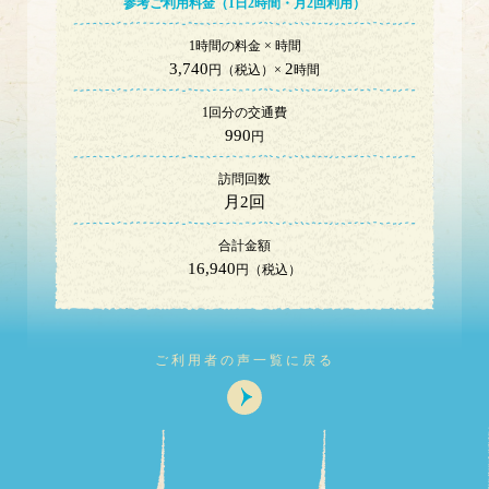
参考ご利用料金（1日
2
時間・
月
2
回利用）
1時間の料金 × 時間
3,740
2
円（税込）×
時間
1回分の交通費
990
円
訪問回数
月2回
合計金額
16,940
円（税込）
ご利用者の声一覧に戻る