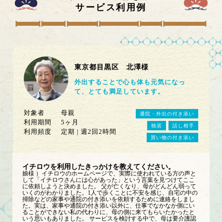
サービス利用例
東京都目黒区 北澤様
外出することで心も体も元気になっ
て、とても満足しています。
対象者
母親
通院・外出の付き添い
利用期間
5ヶ月
独居
話し相手
利用頻度
定期 | 週2回2時間
買い物の付き添い
イチロウを利用したきっかけを教えてください。
娘様 ）イチロウのホームページで、実際に使われている方の声と
して「イチロウさんには心があった」という言葉を見つけてここ
に依頼しようと決めました。 父が亡くなり、母がどんどん弱って
いくのがわかりました。1人で歩くことに不安を感じ、自宅の中の
掃除などの家事や通院の付き添いを依頼するために連絡をしまし
た。実は、家事や通院の付き添い以外に、仕事でなかなか側にい
ることができない私の代わりに、母の側に来てもらいたかったと
いう思いもありました。 サービスを検討する中で、母は要介護認