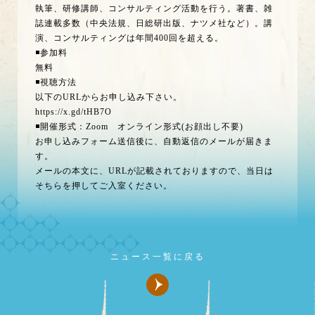
執筆、研修講師、コンサルティング活動を行う。著書、雑
誌連載多数（中央法規、日総研出版、ナツメ社など）。講
演、コンサルティングは年間400回を超える。
◾️参加料
無料
◾️視聴方法
以下のURLからお申し込み下さい。
https://x.gd/tHB7O
◾️開催形式：Zoom オンライン形式(お顔出し不要)
お申し込みフォーム送信後に、自動返信のメールが届きま
す。
メールの本文に、URLが記載されておりますので、当日は
そちらを押してご入室ください。
ニュース一覧に戻る