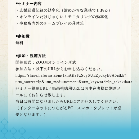
◾️セミナー内容
・支援経過記録の効率化（溜めがちな業務でもある）
・オンラインだけじゃない！モニタリングの効率化
・事務所内外のチームプレイの具体策
◾️参加費
無料
◾️参加・視聴方法
開催形式：ZOOMオンライン形式
参加方法：以下のURLからお申し込みください。
https://share.hsforms.com/1knAtfsFzSuySUEZydkyE8A5atkk?
utm_source=lp&utm_medium=menu&utm_keyword=lp_sakakibara
セミナー視聴URL／録画視聴用URLはお申込者様に別途メ
ールにてお知らせ致します。
当日は時間になりましたらURLにアクセスしてください。
（インターネットにつながるPC・スマホ・タブレットが必
要となります。）