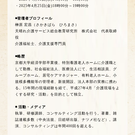
・2025年4月25日(金)18時00分～19時00分
◾️登壇者プロフィール
榊原 宏昌（さかきばら ひろまさ）
天晴れ介護サービス総合教育研究所 株式会社 代表取締
役
介護福祉士、介護支援専門員
◾️略歴
京都大学経済学部卒業後、特別養護老人ホームに介護職と
して勤務。社会福祉法人、医療法人にて、生活相談員、グ
ループホーム、居宅ケアマネジャー、有料老人ホーム、小
規模多機能等の管理者、新規開設、法人本部の実務に携わ
る。15年間の現場経験を経て、平成27年4月「介護現場をよ
くする研究・活動」を目的として独立。
◾️ 活動・メディア
執筆、研修講師、コンサルティング活動を行う。著書、雑
誌連載多数（中央法規、日総研出版、ナツメ社など）。講
演、コンサルティングは年間400回を超える。