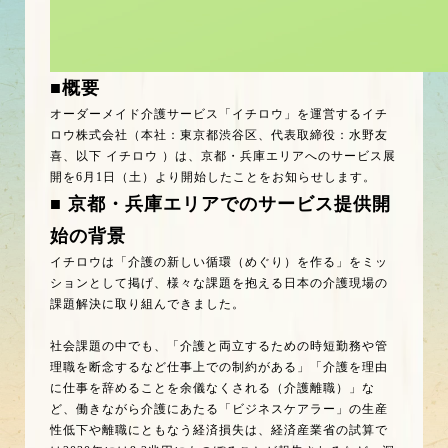
■概要
オーダーメイド介護サービス「イチロウ」を運営するイチ
ロウ株式会社（本社：東京都渋谷区、代表取締役：水野友
喜、以下 イチロウ ）は、京都・兵庫エリアへのサービス展
開を6月1日（土）より開始したことをお知らせします。
■ 京都・兵庫エリアでのサービス提供開
始の背景
イチロウは「介護の新しい循環（めぐり）を作る」をミッ
ションとして掲げ、様々な課題を抱える日本の介護現場の
課題解決に取り組んできました。
社会課題の中でも、「介護と両立するための時短勤務や管
理職を断念するなど仕事上での制約がある」「介護を理由
に仕事を辞めることを余儀なくされる（介護離職）」な
ど、働きながら介護にあたる「ビジネスケアラー」の生産
性低下や離職にともなう経済損失は、経済産業省の試算で