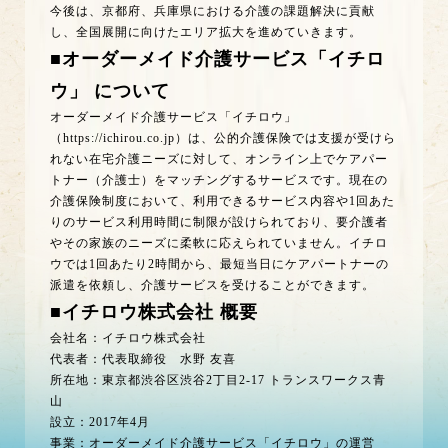
今後は、京都府、兵庫県における介護の課題解決に貢献
し、全国展開に向けたエリア拡大を進めていきます。
■オーダーメイド介護サービス「イチロ
ウ」 について
オーダーメイド介護サービス「イチロウ」
（
https://ichirou.co.jp
）は、公的介護保険では支援が受けら
れない在宅介護ニーズに対して、オンライン上でケアパー
トナー（介護士）をマッチングするサービスです。現在の
介護保険制度において、利用できるサービス内容や1回あた
りのサービス利用時間に制限が設けられており、要介護者
やその家族のニーズに柔軟に応えられていません。イチロ
ウでは1回あたり2時間から、最短当日にケアパートナーの
派遣を依頼し、介護サービスを受けることができます。
■イチロウ株式会社 概要
会社名：イチロウ株式会社
代表者：代表取締役 水野 友喜
所在地：東京都渋谷区渋谷2丁目2-17 トランスワークス青
山
設立：2017年4月
事業：オーダーメイド介護サービス「イチロウ」の運営