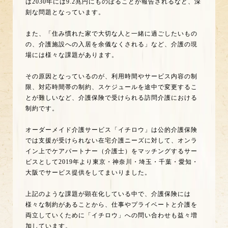
は2030年には9.2兆円にものぼることが報告されるなど、深
刻な問題となっています。
また、「住み慣れた家で大切な人と一緒に過ごしたいもの
の、介護施設への入居を余儀なくされる」など、介護の現
場には様々な課題があります。
その原因となっているのが、利用時間やサービス内容の制
限、対応時間帯の制約、スケジュールを途中で変更するこ
とが難しいなど、介護保険で受けられる訪問介護における
制約です。
オーダーメイド介護サービス「イチロウ」は公的介護保険
では支援が受けられない在宅介護ニーズに対して、オンラ
イン上でケアパートナー（介護士）をマッチングするサー
ビスとして2019年より東京・神奈川・埼玉・千葉・愛知・
大阪でサービス提供をしてまいりました。
上記のような課題が顕在化している中で、介護保険には
様々な制約があることから、仕事やプライベートと介護を
両立していくために「イチロウ」への問い合わせも益々増
加しています。