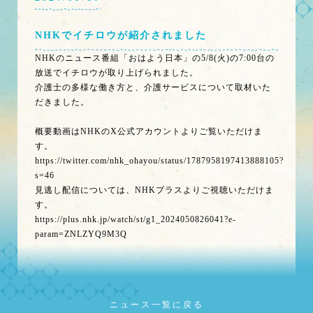
NHKでイチロウが紹介されました
NHKのニュース番組「おはよう日本」の5/8(火)の7:00台の
放送でイチロウが取り上げられました。
介護士の多様な働き方と、介護サービスについて取材いた
だきました。
概要動画はNHKのX公式アカウントよりご覧いただけま
す。
https://twitter.com/nhk_ohayou/status/1787958197413888105?
s=46
見逃し配信については、NHKプラスよりご視聴いただけま
す。
https://plus.nhk.jp/watch/st/g1_2024050826041?e-
param=ZNLZYQ9M3Q
ニュース一覧に戻る