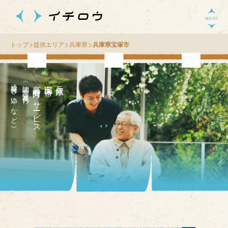
トップ
提供エリア
兵庫県
兵庫県宝塚市
通院付き添いなど）
（訪問介護・家事代行
高齢者向け
市
兵
庫
県
宝
塚
の
サ
ー
ビス