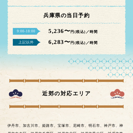
兵庫県の当日予約
5,236〜
9:00-18:00
円(税込)／時間
6,283〜
上記以外
円(税込)／時間
近郊の対応エリア
伊丹市
、
加古川市
、
姫路市
、
宝塚市
、
尼崎市
、
明石市
、
神戸市
、
神