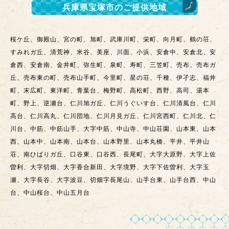
兵庫県宝塚市
のご提供地域
桜ケ丘、御殿山、宮の町、旭町、武庫川町、栄町、向月町、鶴の荘、
すみれガ丘、清荒神、米谷、美座、川面、小浜、安倉中、安倉北、安
倉西、安倉南、金井町、弥生町、泉町、寿町、三笠町、売布、売布ガ
丘、売布東の町、売布山手町、今里町、星の荘、千種、伊孑志、福井
町、末広町、東洋町、青葉台、梅野町、高松町、西野、高司、湯本
町、野上、逆瀬台、仁川旭ガ丘、仁川うぐいす台、仁川清風台、仁川
高台、仁川高丸、仁川団地、仁川月見ガ丘、仁川宮西町、仁川北、仁
川台、中筋、中筋山手、大字中筋、中山寺、中山荘園、山本東、山本
西、山本中、山本南、山本台、山本野里、山本丸橋、平井、平井山
荘、南ひばりガ丘、口谷東、口谷西、長尾町、大字大原野、大字上佐
曽利、大字切畑、大字香合新田、大字境野、大字下佐曽利、大字玉
瀬、大字長谷、大字波豆、切畑字長尾山、山手台東、山手台西、中山
台、中山桜台、中山五月台