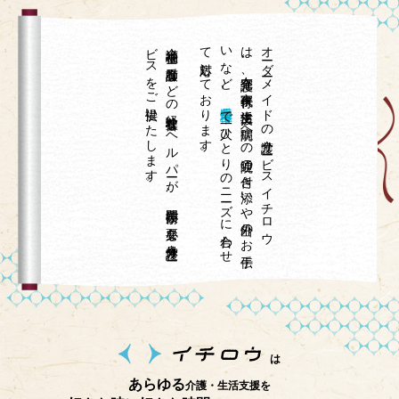
。
介護福祉士や
看護師な
ど
の
経験豊富な
ヘ
ル
パ
ーが
、
専門技術が
必要な
身体介護サ
ー
ビ
ス
を
ご
提供い
た
し
ま
す
て
。
、
オ
ーダ
ーメ
イ
ド
の
介護サ
ービ
ス
イ
チ
ロ
ウ
は
、
在宅介護、
家事代行、
生活支援、
病院へ
の
通院の
付き
添い
や
外出の
お
手伝
い
な
ど
兵庫県宝塚市
で
一人ひ
と
り
の
ニ
ーズ
に
合わ
せ
対応し
て
お
り
ま
す
は
あらゆる
介護・生活支援を