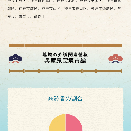
戸市中央区
、
神戸市兵庫区
、
神戸市北区
、
神戸市垂水区
、
神戸市東
灘区
、
神戸市灘区
、
神戸市西区
、
神戸市長田区
、
神戸市須磨区
、
芦
屋市
、
西宮市
、
高砂市
地域の介護関連情報
兵庫県宝塚市
編
高齢者の割合