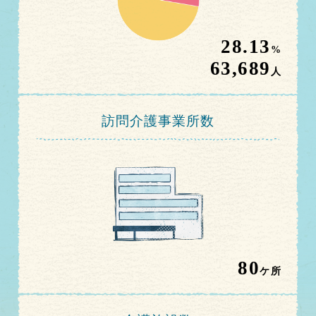
28.13
%
63,689
人
訪問介護事業所数
80
ケ所