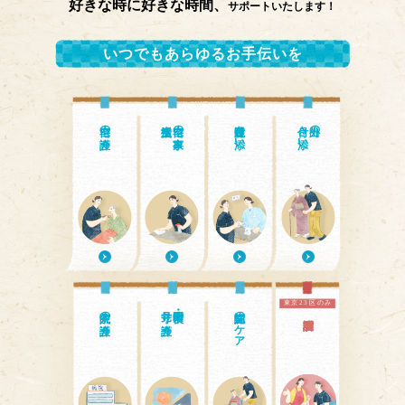
好きな時に好きな時間、
サポートいたします！
いつでもあらゆるお手伝いを
自宅の介護
自宅の家事・
通院付き添い
付き添い
外出の
東京23区のみ
入院中の介護
見守り介護
日中・夜間の
認知症のケア