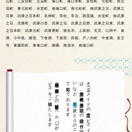
山町、三反田町、立花町、塚口町、塚口本町、富松町、七松町、西立
花町、東七松町、水堂町、南塚口町、南七松町、南武庫之荘、武庫之
荘東、武庫之荘本町、名神町、常松、常吉、西昆陽、水堂町、南武庫
之荘、武庫町、武庫の里、武庫之荘、武庫之荘西、武庫之荘東、武庫
之荘本町、武庫元町、武庫豊町、猪名寺、上坂部、瓦宮、口田中、食
満、小中島、椎堂、下食満、下坂部、田能、戸ノ内町、中食満、若王
寺、東園田町、東塚口町、御園、南清水、南塚口町
。
介護福祉士や
看護師な
ど
の
経験豊富な
ヘ
ル
パ
ーが
、
専門技術が
必要な
身体介護サ
ー
ビ
ス
を
ご
提供い
た
し
ま
す
て
。
、
オ
ーダ
ーメ
イ
ド
の
介護サ
ービ
ス
イ
チ
ロ
ウ
は
、
在宅介護、
家事代行、
生活支援、
病院へ
の
通院の
付き
添い
や
外出の
お
手伝
い
な
ど
兵庫県尼崎市
で
一人ひ
と
り
の
ニ
ーズ
に
合わ
せ
対応し
て
お
り
ま
す