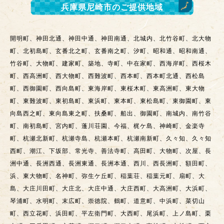
兵庫県尼崎市
のご提供地域
開明町、神田北通、神田中通、神田南通、北城内、北竹谷町、北大物
町、北初島町、玄番北之町、玄番南之町、汐町、昭和通、昭和南通、
竹谷町、大物町、建家町、築地、寺町、中在家町、西海岸町、西桜木
町、西高洲町、西大物町、西難波町、西本町、西本町北通、西松島
町、西御園町、西向島町、東海岸町、東桜木町、東高洲町、東大物
町、東難波町、東初島町、東浜町、東本町、東松島町、東御園町、東
向島西之町、東向島東之町、扶桑町、船出、御園町、南城内、南竹谷
町、南初島町、宮内町、蓬川荘園、今福、梶ケ島、神崎町、金楽寺
町、杭瀬北新町、杭瀬寺島、杭瀬本町、杭瀬南新町、久々知、久々知
西町、潮江、下坂部、常光寺、善法寺町、高田町、大物町、次屋、長
洲中通、長洲西通、長洲東通、長洲本通、西川、西長洲町、額田町、
浜、東大物町、名神町、弥生ケ丘町、稲葉荘、稲葉元町、扇町、大
島、大庄川田町、大庄北、大庄中通、大庄西町、大高洲町、大浜町、
琴浦町、水明町、末広町、崇徳院、鶴町、道意町、中浜町、菜切山
町、西立花町、浜田町、平左衛門町、大西町、尾浜町、上ノ島町、栗