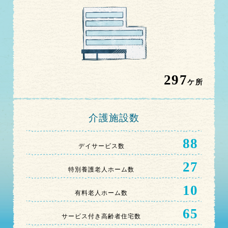
297
ケ所
介護施設数
88
デイサービス数
27
特別養護老人ホーム数
10
有料老人ホーム数
65
サービス付き高齢者住宅数