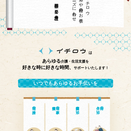
は
あらゆる
介護・生活支援を
好きな時に好きな時間、
サポートいたします！
いつでもあらゆるお手伝いを
自宅の介護
自宅の家事・
通院付き添い
付き添い
外出の