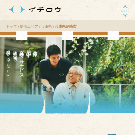
トップ
提供エリア
兵庫県
兵庫県尼崎市
通院付き添いなど）
（訪問介護・家事代行
高齢者向け
市
兵
庫
県
尼
崎
の
サ
ー
ビス